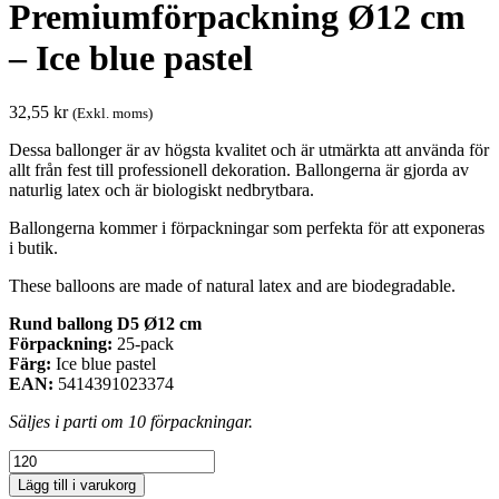
Premiumförpackning Ø12 cm
– Ice blue pastel
32,55
kr
(Exkl. moms)
Dessa ballonger är av högsta kvalitet och är utmärkta att använda för
allt från fest till professionell dekoration. Ballongerna är gjorda av
naturlig latex och är biologiskt nedbrytbara.
Ballongerna kommer i förpackningar som perfekta för att exponeras
i butik.
These balloons are made of natural latex and are biodegradable.
Rund ballong D5 Ø12 cm
Förpackning:
25-pack
Färg:
Ice blue pastel
EAN:
5414391023374
Säljes i parti om 10 förpackningar.
Premiumförpackning
Ø12
Lägg till i varukorg
cm