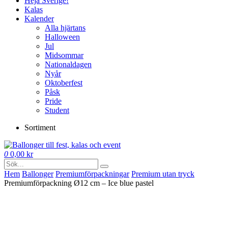
Heja Sverige!
Kalas
Kalender
Alla hjärtans
Halloween
Jul
Midsommar
Nationaldagen
Nyår
Oktoberfest
Påsk
Pride
Student
Sortiment
0
0,00
kr
Hem
Ballonger
Premium­förpackningar
Premium utan tryck
Premiumförpackning Ø12 cm – Ice blue pastel