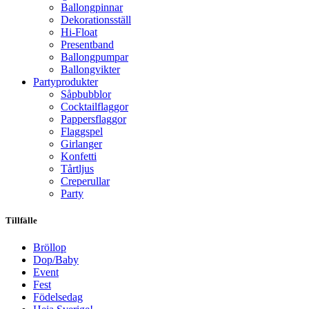
Ballongpinnar
Dekorationsställ
Hi-Float
Presentband
Ballongpumpar
Ballong­vikter
Party­­produkter
Såpbubblor
Cocktail­flaggor
Pappers­flaggor
Flaggspel
Girlanger
Konfetti
Tårtljus
Creperullar
Party
Tillfälle
Bröllop
Dop/Baby
Event
Fest
Födelsedag