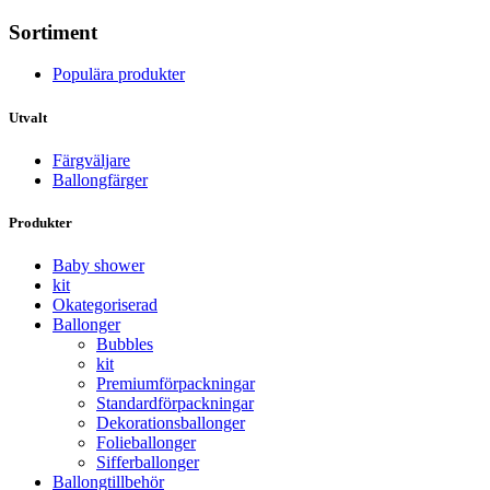
Sortiment
Populära produkter
Utvalt
Färgväljare
Ballongfärger
Produkter
Baby shower
kit
Okategoriserad
Ballonger
Bubbles
kit
Premium­förpackningar
Standard­­förpackningar
Dekorations­ballonger
Folie­­­ballonger
Siffer­­ballonger
Ballong­tillbehör