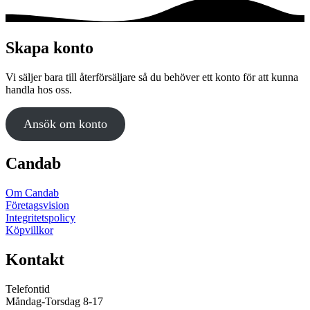
kan
väljas
på
produktsidan
Skapa konto
Vi säljer bara till återförsäljare så du behöver ett konto för att kunna
handla hos oss.
Ansök om konto
Candab
Om Candab
Företagsvision
Integritetspolicy
Köpvillkor
Kontakt
Telefontid
Måndag-Torsdag 8-17