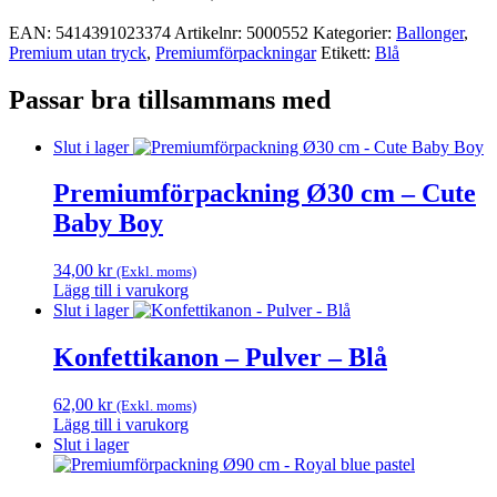
EAN:
5414391023374
Artikelnr:
5000552
Kategorier:
Ballonger
,
Premium utan tryck
,
Premium­förpackningar
Etikett:
Blå
Passar bra tillsammans med
Slut i lager
Premiumförpackning Ø30 cm – Cute
Baby Boy
34,00
kr
(Exkl. moms)
Lägg till i varukorg
Slut i lager
Konfettikanon – Pulver – Blå
62,00
kr
(Exkl. moms)
Lägg till i varukorg
Slut i lager