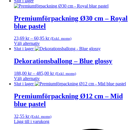
Slut i lager
Premiumförpackning Ø30 cm – Royal
blue pastel
Prisintervall:
23,69
kr
–
60,95
kr
(Exkl. moms)
23,69 kr
Välj alternativ
Den
till
Slut i lager
här
60,95 kr
produkten
Dekorationsballong – Blue glossy
har
flera
Prisintervall:
188,00
kr
–
485,00
kr
(Exkl. moms)
varianter.
188,00 kr
Välj alternativ
De
Den
till
Slut i lager
olika
här
485,00 kr
alternativen
produkten
Premiumförpackning Ø12 cm – Mid
kan
har
väljas
blue pastel
flera
på
varianter.
produktsidan
De
32,55
kr
(Exkl. moms)
olika
Lägg till i varukorg
alternativen