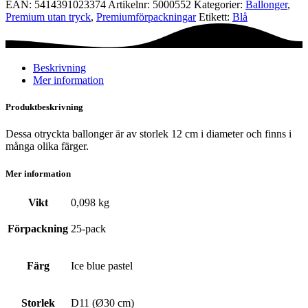
EAN:
5414391023374
Artikelnr:
5000552
Kategorier:
Ballonger
,
-
Premium utan tryck
,
Premium­förpackningar
Etikett:
Blå
Ice
blue
pastel
mängd
Beskrivning
Mer information
Produktbeskrivning
Dessa otryckta ballonger är av storlek 12 cm i diameter och finns i
många olika färger.
Mer information
Vikt
0,098 kg
Förpackning
25-pack
Färg
Ice blue pastel
Storlek
D11 (Ø30 cm)