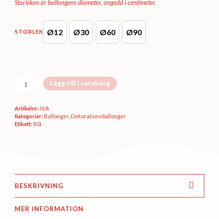
Storleken är ballongens diameter, angedd i centimeter.
Ø12
Ø30
Ø60
Ø90
STORLEK
D5 (Ø12 cm)
D11 (Ø30 cm)
B250 (Ø60 cm)
B350 (Ø90 cm)
Dekorationsballong
Lägg till i varukorg
-
Royal
Artikelnr:
N/A
blue
Kategorier:
Ballonger
,
Dekorations­ballonger
pastel
Etikett:
Blå
mängd
BESKRIVNING
MER INFORMATION