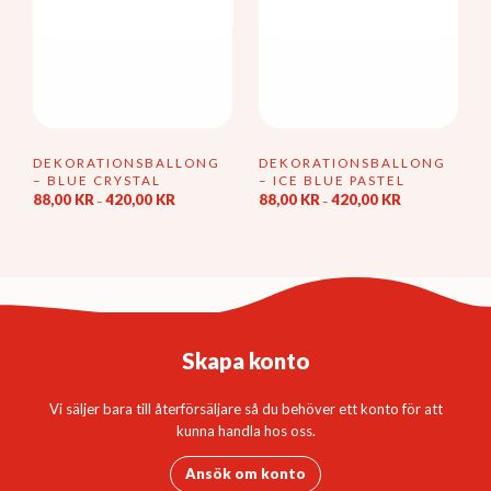
DEKORATIONSBALLONG
DEKORATIONSBALLONG
– BLUE CRYSTAL
– ICE BLUE PASTEL
Prisintervall:
Prisintervall:
88,00
KR
420,00
KR
88,00
KR
420,00
KR
–
–
88,00 kr
88,00 kr
Den
Den
till
till
här
här
420,00 kr
420,00 kr
produkten
produkten
har
har
flera
flera
varianter.
varianter.
De
De
Skapa konto
olika
olika
alternativen
alternativen
kan
kan
Vi säljer bara till återförsäljare så du behöver ett konto för att
väljas
väljas
kunna handla hos oss.
på
på
produktsidan
produktsidan
Ansök om konto