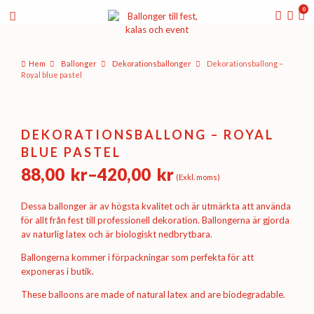
0
Hem
Ballonger
Dekorations­ballonger
Dekorationsballong –
Royal blue pastel
DEKORATIONSBALLONG – ROYAL
BLUE PASTEL
88,00
kr
–
420,00
kr
(Exkl. moms)
Prisintervall:
88,00 kr
Dessa ballonger är av högsta kvalitet och är utmärkta att använda
till
för allt från fest till professionell dekoration. Ballongerna är gjorda
av naturlig latex och är biologiskt nedbrytbara.
420,00 kr
Ballongerna kommer i förpackningar som perfekta för att
exponeras i butik.
These balloons are made of natural latex and are biodegradable.