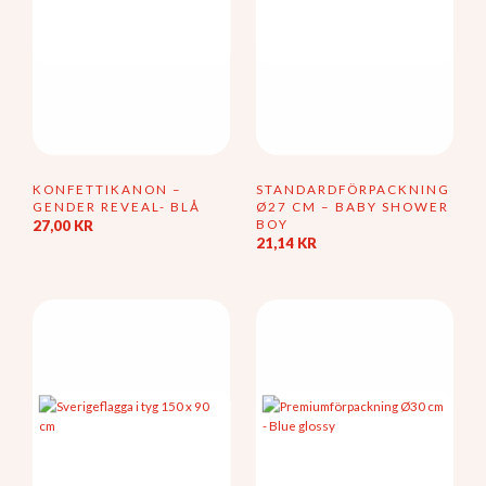
KONFETTIKANON –
STANDARDFÖRPACKNING
GENDER REVEAL- BLÅ
Ø27 CM – BABY SHOWER
BOY
27,00
KR
21,14
KR