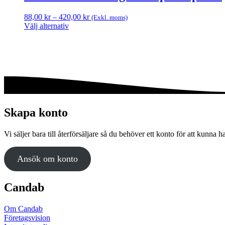
Prisintervall:
88,00
kr
–
420,00
kr
(Exkl. moms)
88,00 kr
Välj alternativ
Den
till
här
420,00 kr
produkten
har
flera
varianter.
De
olika
alternativen
Skapa konto
kan
väljas
Vi säljer bara till återförsäljare så du behöver ett konto för att kunna h
på
produktsidan
Ansök om konto
Candab
Om Candab
Företagsvision