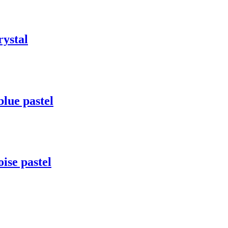
ystal
lue pastel
se pastel