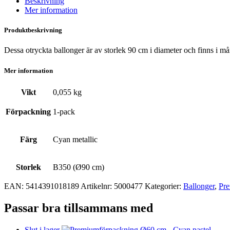
Beskrivning
Mer information
Produktbeskrivning
Dessa otryckta ballonger är av storlek 90 cm i diameter och finns i må
Mer information
Vikt
0,055 kg
Förpackning
1-pack
Färg
Cyan metallic
Storlek
B350 (Ø90 cm)
EAN:
5414391018189
Artikelnr:
5000477
Kategorier:
Ballonger
,
Pre
Passar bra tillsammans med
Slut i lager