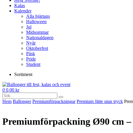
Heja Sverige!
Kalas
Kalender
Alla hjärtans
Halloween
Jul
Midsommar
Nationaldagen
Nyår
Oktoberfest
Påsk
Pride
Student
Sortiment
0
0,00
kr
Hem
Ballonger
Premium­förpackningar
Premium Jätte utan tryck
Prem
Premiumförpackning Ø90 cm – 