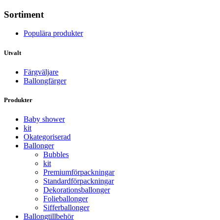
Sortiment
Populära produkter
Utvalt
Färgväljare
Ballongfärger
Produkter
Baby shower
kit
Okategoriserad
Ballonger
Bubbles
kit
Premium­förpackningar
Standard­­förpackningar
Dekorations­ballonger
Folie­­­ballonger
Siffer­­ballonger
Ballong­tillbehör