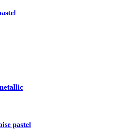
astel
l
etallic
se pastel