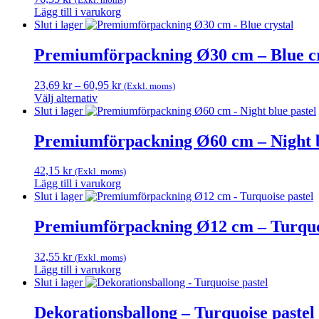
produktsidan
Lägg till i varukorg
Slut i lager
Premiumförpackning Ø30 cm – Blue cr
Prisintervall:
23,69
kr
–
60,95
kr
(Exkl. moms)
23,69 kr
Välj alternativ
Den
till
Slut i lager
här
60,95 kr
produkten
Premiumförpackning Ø60 cm – Night b
har
flera
42,15
kr
(Exkl. moms)
varianter.
Lägg till i varukorg
De
Slut i lager
olika
alternativen
Premiumförpackning Ø12 cm – Turquoi
kan
väljas
på
32,55
kr
(Exkl. moms)
produktsidan
Lägg till i varukorg
Slut i lager
Dekorationsballong – Turquoise pastel