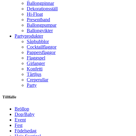
Ballongpinnar
Dekorationsställ
Hi-Float
Presentband
Ballongpumpar
Ballong­vikter
Party­­produkter
Såpbubblor
Cocktail­flaggor
Pappers­flaggor
Flaggspel
Girlanger
Konfetti
Tårtljus
Creperullar
Party
Tillfälle
Bröllop
Dop/Baby
Event
Fest
Födelsedag