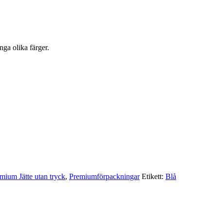
nga olika färger.
mium Jätte utan tryck
,
Premium­förpackningar
Etikett:
Blå