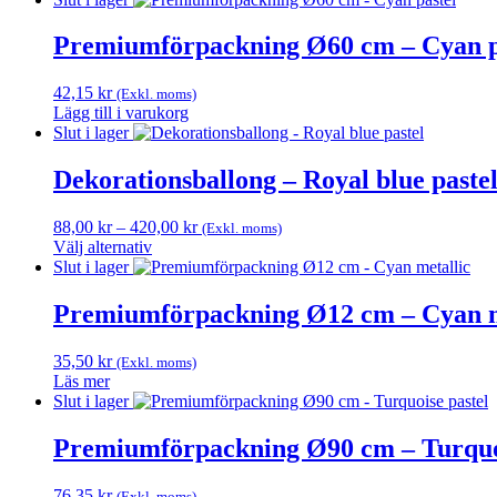
Premiumförpackning Ø60 cm – Cyan p
42,15
kr
(Exkl. moms)
Lägg till i varukorg
Slut i lager
Dekorationsballong – Royal blue paste
Prisintervall:
88,00
kr
–
420,00
kr
(Exkl. moms)
88,00 kr
Välj alternativ
Den
till
Slut i lager
här
420,00 kr
produkten
Premiumförpackning Ø12 cm – Cyan m
har
flera
35,50
kr
(Exkl. moms)
varianter.
Läs mer
De
Slut i lager
olika
alternativen
Premiumförpackning Ø90 cm – Turquoi
kan
väljas
på
76,35
kr
(Exkl. moms)