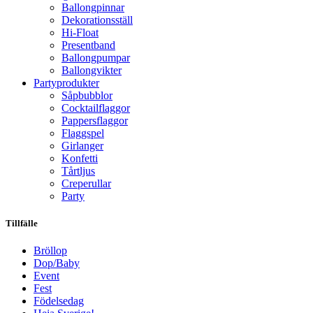
Ballongpinnar
Dekorationsställ
Hi-Float
Presentband
Ballongpumpar
Ballong­vikter
Party­­produkter
Såpbubblor
Cocktail­flaggor
Pappers­flaggor
Flaggspel
Girlanger
Konfetti
Tårtljus
Creperullar
Party
Tillfälle
Bröllop
Dop/Baby
Event
Fest
Födelsedag