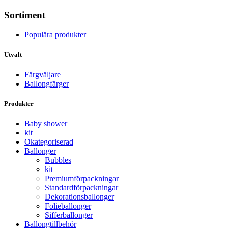
Sortiment
Populära produkter
Utvalt
Färgväljare
Ballongfärger
Produkter
Baby shower
kit
Okategoriserad
Ballonger
Bubbles
kit
Premium­förpackningar
Standard­­förpackningar
Dekorations­ballonger
Folie­­­ballonger
Siffer­­ballonger
Ballong­tillbehör