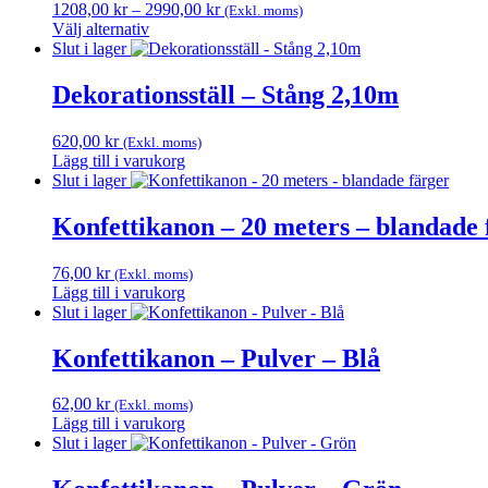
Prisintervall:
1208,00
kr
–
2990,00
kr
(Exkl. moms)
1208,00 kr
Välj alternativ
Den
till
Slut i lager
här
2990,00 kr
produkten
Dekorationsställ – Stång 2,10m
har
flera
620,00
kr
(Exkl. moms)
varianter.
Lägg till i varukorg
De
Slut i lager
olika
alternativen
Konfettikanon – 20 meters – blandade 
kan
väljas
på
76,00
kr
(Exkl. moms)
produktsidan
Lägg till i varukorg
Slut i lager
Konfettikanon – Pulver – Blå
62,00
kr
(Exkl. moms)
Lägg till i varukorg
Slut i lager