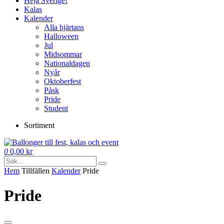
Heja Sverige!
Kalas
Kalender
Alla hjärtans
Halloween
Jul
Midsommar
Nationaldagen
Nyår
Oktoberfest
Påsk
Pride
Student
Sortiment
0
0,00
kr
Hem
Tillfällen
Kalender
Pride
Pride