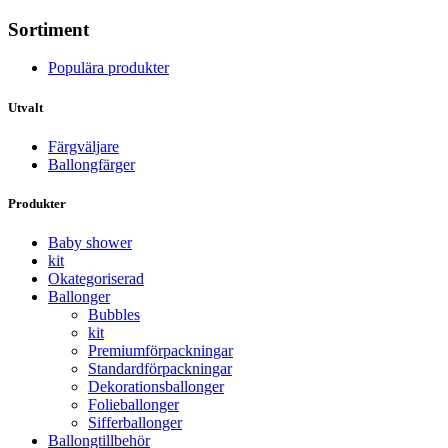
Sortiment
Populära produkter
Utvalt
Färgväljare
Ballongfärger
Produkter
Baby shower
kit
Okategoriserad
Ballonger
Bubbles
kit
Premium­förpackningar
Standard­­förpackningar
Dekorations­ballonger
Folie­­­ballonger
Siffer­­ballonger
Ballong­tillbehör