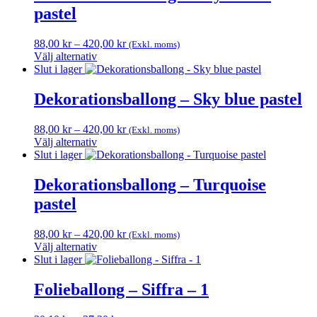
har
pastel
produktsidan
flera
varianter.
De
Prisintervall:
88,00
kr
–
420,00
kr
(Exkl. moms)
olika
88,00 kr
Välj alternativ
alternativen
Den
till
Slut i lager
kan
här
420,00 kr
väljas
produkten
Dekorationsballong – Sky blue pastel
på
har
produktsidan
flera
Prisintervall:
88,00
kr
–
420,00
kr
(Exkl. moms)
varianter.
88,00 kr
Välj alternativ
De
Den
till
Slut i lager
olika
här
420,00 kr
alternativen
produkten
Dekorationsballong – Turquoise
kan
har
väljas
pastel
flera
på
varianter.
produktsidan
De
Prisintervall:
88,00
kr
–
420,00
kr
(Exkl. moms)
olika
88,00 kr
Välj alternativ
alternativen
Den
till
Slut i lager
kan
här
420,00 kr
väljas
produkten
Folieballong – Siffra – 1
på
har
produktsidan
flera