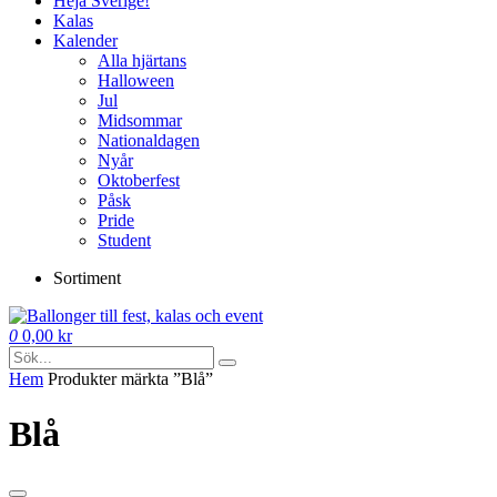
Heja Sverige!
Kalas
Kalender
Alla hjärtans
Halloween
Jul
Midsommar
Nationaldagen
Nyår
Oktoberfest
Påsk
Pride
Student
Sortiment
0
0,00
kr
Hem
Produkter märkta ”Blå”
Blå