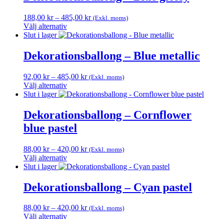
har
flera
Prisintervall:
188,00
kr
–
485,00
kr
(Exkl. moms)
varianter.
188,00 kr
Välj alternativ
De
Den
till
Slut i lager
olika
här
485,00 kr
alternativen
produkten
Dekorationsballong – Blue metallic
kan
har
väljas
flera
på
Prisintervall:
92,00
kr
–
485,00
kr
(Exkl. moms)
varianter.
produktsidan
92,00 kr
Välj alternativ
De
Den
till
Slut i lager
olika
här
485,00 kr
alternativen
produkten
Dekorationsballong – Cornflower
kan
har
väljas
blue pastel
flera
på
varianter.
produktsidan
De
Prisintervall:
88,00
kr
–
420,00
kr
(Exkl. moms)
olika
88,00 kr
Välj alternativ
alternativen
Den
till
Slut i lager
kan
här
420,00 kr
väljas
produkten
Dekorationsballong – Cyan pastel
på
har
produktsidan
flera
Prisintervall:
88,00
kr
–
420,00
kr
(Exkl. moms)
varianter.
88,00 kr
Välj alternativ
De