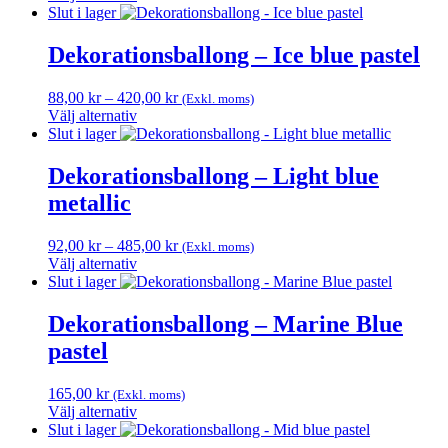
Den
till
Slut i lager
olika
här
420,00 kr
alternativen
produkten
Dekorationsballong – Ice blue pastel
kan
har
väljas
flera
på
Prisintervall:
88,00
kr
–
420,00
kr
(Exkl. moms)
varianter.
produktsidan
88,00 kr
Välj alternativ
De
Den
till
Slut i lager
olika
här
420,00 kr
alternativen
produkten
Dekorationsballong – Light blue
kan
har
väljas
metallic
flera
på
varianter.
produktsidan
De
Prisintervall:
92,00
kr
–
485,00
kr
(Exkl. moms)
olika
92,00 kr
Välj alternativ
alternativen
Den
till
Slut i lager
kan
här
485,00 kr
väljas
produkten
Dekorationsballong – Marine Blue
på
har
pastel
produktsidan
flera
varianter.
De
165,00
kr
(Exkl. moms)
olika
Välj alternativ
alternativen
Den
Slut i lager
kan
här