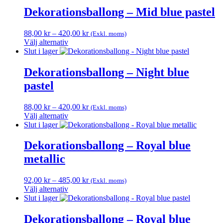
väljas
produkten
Dekorationsballong – Mid blue pastel
på
har
produktsidan
flera
Prisintervall:
88,00
kr
–
420,00
kr
(Exkl. moms)
varianter.
88,00 kr
Välj alternativ
De
Den
till
Slut i lager
olika
här
420,00 kr
alternativen
produkten
Dekorationsballong – Night blue
kan
har
väljas
pastel
flera
på
varianter.
produktsidan
De
Prisintervall:
88,00
kr
–
420,00
kr
(Exkl. moms)
olika
88,00 kr
Välj alternativ
alternativen
Den
till
Slut i lager
kan
här
420,00 kr
väljas
produkten
Dekorationsballong – Royal blue
på
har
metallic
produktsidan
flera
varianter.
De
Prisintervall:
92,00
kr
–
485,00
kr
(Exkl. moms)
olika
92,00 kr
Välj alternativ
alternativen
Den
till
Slut i lager
kan
här
485,00 kr
väljas
produkten
Dekorationsballong – Royal blue
på