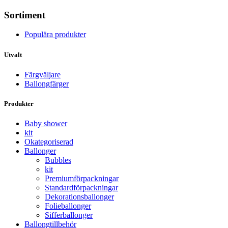
Sortiment
Populära produkter
Utvalt
Färgväljare
Ballongfärger
Produkter
Baby shower
kit
Okategoriserad
Ballonger
Bubbles
kit
Premium­förpackningar
Standard­­förpackningar
Dekorations­ballonger
Folie­­­ballonger
Siffer­­ballonger
Ballong­tillbehör