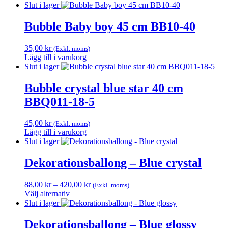
Slut i lager
Bubble Baby boy 45 cm BB10-40
35,00
kr
(Exkl. moms)
Lägg till i varukorg
Slut i lager
Bubble crystal blue star 40 cm
BBQ011-18-5
45,00
kr
(Exkl. moms)
Lägg till i varukorg
Slut i lager
Dekorationsballong – Blue crystal
Prisintervall:
88,00
kr
–
420,00
kr
(Exkl. moms)
88,00 kr
Välj alternativ
Den
till
Slut i lager
här
420,00 kr
produkten
Dekorationsballong – Blue glossy