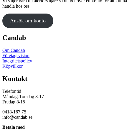
Vi säljer bara till återförsäljare så du behöver ett konto för att kunna
handla hos oss.
Ansök om konto
Candab
Om Candab
Företagsvision
Integritetspolicy
Köpvillkor
Kontakt
Telefontid
Måndag-Torsdag 8-17
Fredag 8-15
0418-167 75
info@candab.se
Betala med