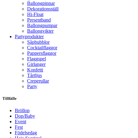
Ballongpinnar
Dekorationsställ
Hi-Float
Presentband
Ballongpumpar
Ballong­vikter
Party­­produkter
Såpbubblor
Cocktail­flaggor
Pappers­flaggor
Flaggspel
Girlanger
Konfetti
Tårtljus
Creperullar
Party
Tillfälle
Bröllop
Dop/Baby
Event
Fest
Födelsedag