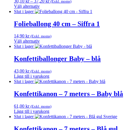
Prisintervall:
30,10
kr
–
37,20
kr
(Exkl. moms)
varianter.
30,10 kr
Välj alternativ
De
Den
till
Slut i lager
olika
här
37,20 kr
alternativen
produkten
Folieballong 40 cm – Siffra 1
kan
har
väljas
flera
på
14,90
kr
(Exkl. moms)
varianter.
produktsidan
Välj alternativ
De
Den
Slut i lager
olika
här
alternativen
produkten
Konfettiballonger Baby – blå
kan
har
väljas
flera
på
43,00
kr
(Exkl. moms)
varianter.
produktsidan
Lägg till i varukorg
De
Slut i lager
olika
alternativen
Konfettikanon – 7 meters – Baby blå
kan
väljas
på
61,00
kr
(Exkl. moms)
produktsidan
Lägg till i varukorg
Slut i lager
Konfettikanon – 7 meters – Blå gul