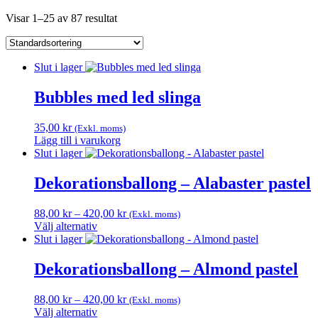
Visar 1–25 av 87 resultat
Slut i lager
Bubbles med led slinga
35,00
kr
(Exkl. moms)
Lägg till i varukorg
Slut i lager
Dekorationsballong – Alabaster pastel
Prisintervall:
88,00
kr
–
420,00
kr
(Exkl. moms)
88,00 kr
Välj alternativ
Den
till
Slut i lager
här
420,00 kr
produkten
Dekorationsballong – Almond pastel
har
flera
Prisintervall:
88,00
kr
–
420,00
kr
(Exkl. moms)
varianter.
88,00 kr
Välj alternativ
De