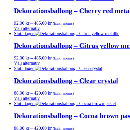
här
420,00 kr
alternativen
produkten
Dekorationsballong – Cherry red metal
kan
har
väljas
flera
på
Prisintervall:
92,00
kr
–
485,00
kr
(Exkl. moms)
varianter.
produktsidan
92,00 kr
Välj alternativ
De
Den
till
Slut i lager
olika
här
485,00 kr
alternativen
produkten
Dekorationsballong – Citrus yellow met
kan
har
väljas
flera
på
Prisintervall:
92,00
kr
–
485,00
kr
(Exkl. moms)
varianter.
produktsidan
92,00 kr
Välj alternativ
De
Den
till
Slut i lager
olika
här
485,00 kr
alternativen
produkten
Dekorationsballong – Clear crystal
kan
har
väljas
flera
på
Prisintervall:
88,00
kr
–
420,00
kr
(Exkl. moms)
varianter.
produktsidan
88,00 kr
Välj alternativ
De
Den
till
Slut i lager
olika
här
420,00 kr
alternativen
produkten
Dekorationsballong – Cocoa brown pas
kan
har
väljas
flera
på
Prisintervall:
88,00
kr
–
420,00
kr
(Exkl. moms)
varianter.