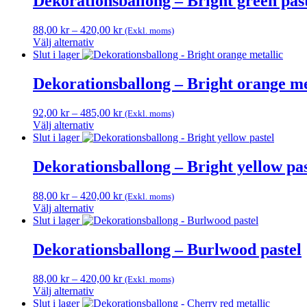
Dekorationsballong – Bright green pas
har
väljas
flera
på
Prisintervall:
88,00
kr
–
420,00
kr
(Exkl. moms)
varianter.
produktsidan
88,00 kr
Välj alternativ
De
Den
till
Slut i lager
olika
här
420,00 kr
alternativen
produkten
Dekorationsballong – Bright orange me
kan
har
väljas
flera
på
Prisintervall:
92,00
kr
–
485,00
kr
(Exkl. moms)
varianter.
produktsidan
92,00 kr
Välj alternativ
De
Den
till
Slut i lager
olika
här
485,00 kr
alternativen
produkten
Dekorationsballong – Bright yellow pas
kan
har
väljas
flera
på
Prisintervall:
88,00
kr
–
420,00
kr
(Exkl. moms)
varianter.
produktsidan
88,00 kr
Välj alternativ
De
Den
till
Slut i lager
olika
här
420,00 kr
alternativen
produkten
Dekorationsballong – Burlwood pastel
kan
har
väljas
flera
på
Prisintervall:
88,00
kr
–
420,00
kr
(Exkl. moms)
varianter.
produktsidan
88,00 kr
Välj alternativ
De
Den
till
Slut i lager
olika