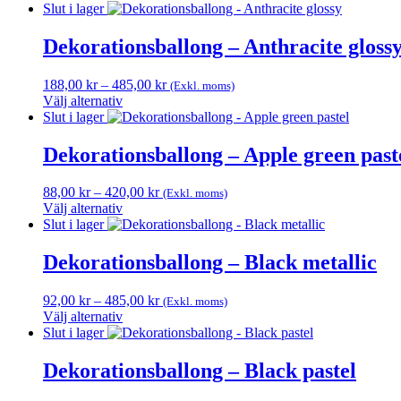
Den
till
Slut i lager
olika
här
420,00 kr
alternativen
produkten
Dekorationsballong – Anthracite gloss
kan
har
väljas
flera
på
Prisintervall:
188,00
kr
–
485,00
kr
(Exkl. moms)
varianter.
produktsidan
188,00 kr
Välj alternativ
De
Den
till
Slut i lager
olika
här
485,00 kr
alternativen
produkten
Dekorationsballong – Apple green past
kan
har
väljas
flera
på
Prisintervall:
88,00
kr
–
420,00
kr
(Exkl. moms)
varianter.
produktsidan
88,00 kr
Välj alternativ
De
Den
till
Slut i lager
olika
här
420,00 kr
alternativen
produkten
Dekorationsballong – Black metallic
kan
har
väljas
flera
på
Prisintervall:
92,00
kr
–
485,00
kr
(Exkl. moms)
varianter.
produktsidan
92,00 kr
Välj alternativ
De
Den
till
Slut i lager
olika
här
485,00 kr
alternativen
produkten
Dekorationsballong – Black pastel
kan
har
väljas
flera
på