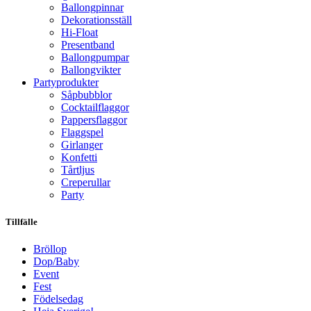
Ballongpinnar
Dekorationsställ
Hi-Float
Presentband
Ballongpumpar
Ballong­vikter
Party­­produkter
Såpbubblor
Cocktail­flaggor
Pappers­flaggor
Flaggspel
Girlanger
Konfetti
Tårtljus
Creperullar
Party
Tillfälle
Bröllop
Dop/Baby
Event
Fest
Födelsedag