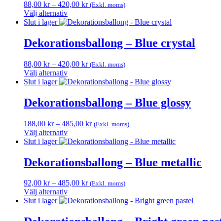
Prisintervall:
88,00
kr
–
420,00
kr
(Exkl. moms)
varianter.
produktsidan
88,00 kr
Välj alternativ
De
Den
till
Slut i lager
olika
här
420,00 kr
alternativen
produkten
Dekorationsballong – Blue crystal
kan
har
väljas
flera
på
Prisintervall:
88,00
kr
–
420,00
kr
(Exkl. moms)
varianter.
produktsidan
88,00 kr
Välj alternativ
De
Den
till
Slut i lager
olika
här
420,00 kr
alternativen
produkten
Dekorationsballong – Blue glossy
kan
har
väljas
flera
på
Prisintervall:
188,00
kr
–
485,00
kr
(Exkl. moms)
varianter.
produktsidan
188,00 kr
Välj alternativ
De
Den
till
Slut i lager
olika
här
485,00 kr
alternativen
produkten
Dekorationsballong – Blue metallic
kan
har
väljas
flera
på
Prisintervall:
92,00
kr
–
485,00
kr
(Exkl. moms)
varianter.
produktsidan
92,00 kr
Välj alternativ
De
Den
till
Slut i lager
olika
här
485,00 kr
alternativen
produkten
kan