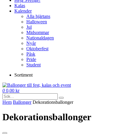
Heja Sverige!
Kalas
Kalender
Alla hjärtans
Halloween
Jul
Midsommar
Nationaldagen
Nyår
Oktoberfest
Påsk
Pride
Student
Sortiment
0
0,00
kr
Hem
Ballonger
Dekorations­ballonger
Dekorations­ballonger