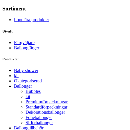
Sortiment
Populära produkter
Utvalt
Färgväljare
Ballongfärger
Produkter
Baby shower
kit
Okategoriserad
Ballonger
Bubbles
kit
Premium­förpackningar
Standard­­förpackningar
Dekorations­ballonger
Folie­­­ballonger
Siffer­­ballonger
Ballong­tillbehör