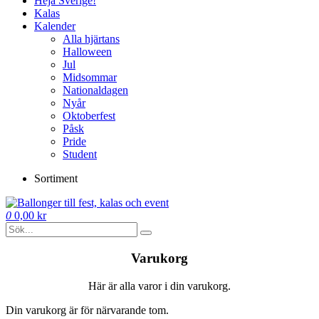
Heja Sverige!
Kalas
Kalender
Alla hjärtans
Halloween
Jul
Midsommar
Nationaldagen
Nyår
Oktoberfest
Påsk
Pride
Student
Sortiment
0
0,00
kr
Varukorg
Här är alla varor i din varukorg.
Din varukorg är för närvarande tom.