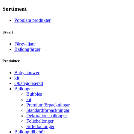
Sortiment
Populära produkter
Utvalt
Färgväljare
Ballongfärger
Produkter
Baby shower
kit
Okategoriserad
Ballonger
Bubbles
kit
Premium­förpackningar
Standard­­förpackningar
Dekorations­ballonger
Folie­­­ballonger
Siffer­­ballonger
Ballong­tillbehör