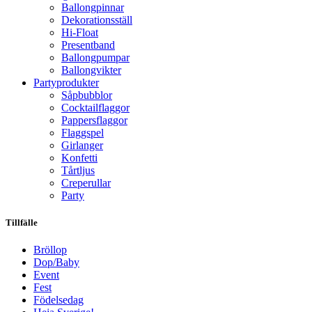
Ballongpinnar
Dekorationsställ
Hi-Float
Presentband
Ballongpumpar
Ballong­vikter
Party­­produkter
Såpbubblor
Cocktail­flaggor
Pappers­flaggor
Flaggspel
Girlanger
Konfetti
Tårtljus
Creperullar
Party
Tillfälle
Bröllop
Dop/Baby
Event
Fest
Födelsedag