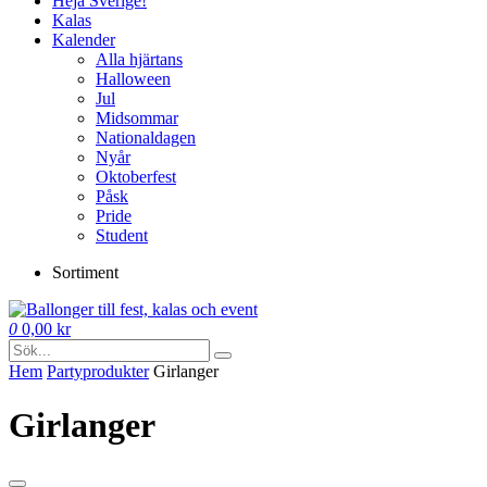
Heja Sverige!
Kalas
Kalender
Alla hjärtans
Halloween
Jul
Midsommar
Nationaldagen
Nyår
Oktoberfest
Påsk
Pride
Student
Sortiment
0
0,00
kr
Hem
Party­­produkter
Girlanger
Girlanger