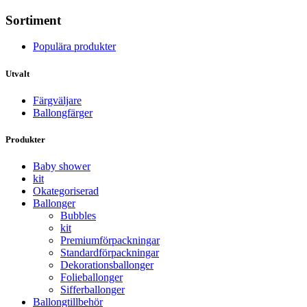
Sortiment
Populära produkter
Utvalt
Färgväljare
Ballongfärger
Produkter
Baby shower
kit
Okategoriserad
Ballonger
Bubbles
kit
Premium­förpackningar
Standard­­förpackningar
Dekorations­ballonger
Folie­­­ballonger
Siffer­­ballonger
Ballong­tillbehör