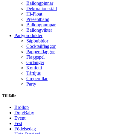
Ballongpinnar
Dekorationsställ
Hi-Float
Presentband
Ballongpumpar
Ballong­vikter
Party­­produkter
Såpbubblor
Cocktail­flaggor
Pappers­flaggor
Flaggspel
Girlanger
Konfetti
Tårtljus
Creperullar
Party
Tillfälle
Bröllop
Dop/Baby
Event
Fest
Födelsedag