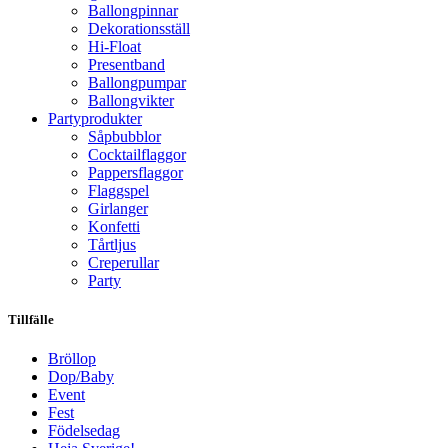
Ballongpinnar
Dekorationsställ
Hi-Float
Presentband
Ballongpumpar
Ballong­vikter
Party­­produkter
Såpbubblor
Cocktail­flaggor
Pappers­flaggor
Flaggspel
Girlanger
Konfetti
Tårtljus
Creperullar
Party
Tillfälle
Bröllop
Dop/Baby
Event
Fest
Födelsedag