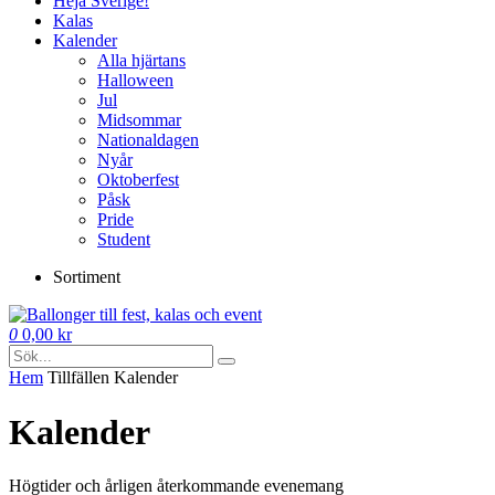
Heja Sverige!
Kalas
Kalender
Alla hjärtans
Halloween
Jul
Midsommar
Nationaldagen
Nyår
Oktoberfest
Påsk
Pride
Student
Sortiment
0
0,00
kr
Hem
Tillfällen
Kalender
Kalender
Högtider och årligen återkommande evenemang