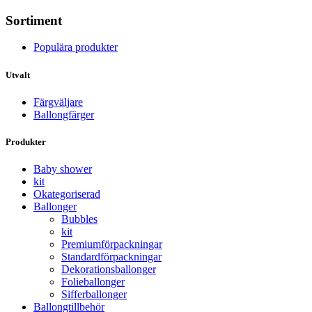
Sortiment
Populära produkter
Utvalt
Färgväljare
Ballongfärger
Produkter
Baby shower
kit
Okategoriserad
Ballonger
Bubbles
kit
Premium­förpackningar
Standard­­förpackningar
Dekorations­ballonger
Folie­­­ballonger
Siffer­­ballonger
Ballong­tillbehör