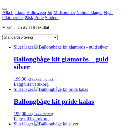
Alla hjärtans
Halloween
Jul
Midsommar
Nationaldagen
Nyår
Oktoberfest
Påsk
Pride
Student
Visar 1–25 av 119 resultat
Slut i lager
Ballongbåge kit glamorös – guld
silver
199,00
kr
(Exkl. moms)
Lägg till i varukorg
Slut i lager
Ballongbåge kit pride kalas
199,00
kr
(Exkl. moms)
Lägg till i varukorg
Slut i lager