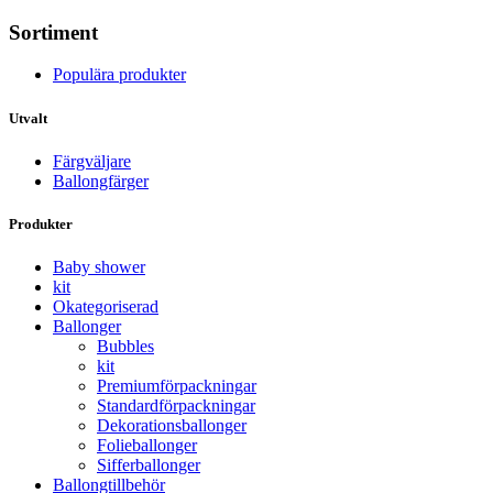
Sortiment
Populära produkter
Utvalt
Färgväljare
Ballongfärger
Produkter
Baby shower
kit
Okategoriserad
Ballonger
Bubbles
kit
Premium­förpackningar
Standard­­förpackningar
Dekorations­ballonger
Folie­­­ballonger
Siffer­­ballonger
Ballong­tillbehör