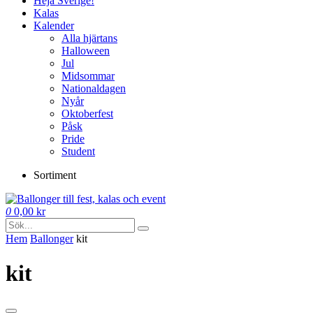
Heja Sverige!
Kalas
Kalender
Alla hjärtans
Halloween
Jul
Midsommar
Nationaldagen
Nyår
Oktoberfest
Påsk
Pride
Student
Sortiment
0
0,00
kr
Hem
Ballonger
kit
kit