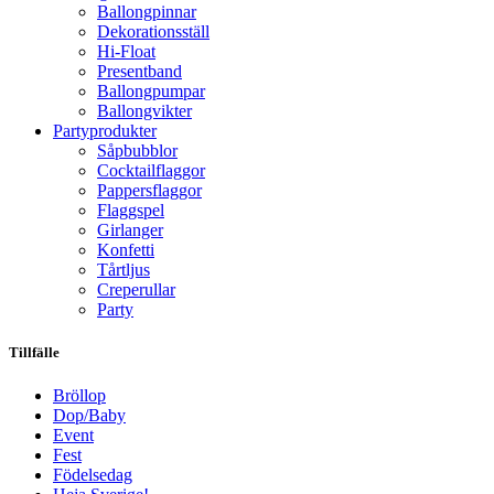
Ballongpinnar
Dekorationsställ
Hi-Float
Presentband
Ballongpumpar
Ballong­vikter
Party­­produkter
Såpbubblor
Cocktail­flaggor
Pappers­flaggor
Flaggspel
Girlanger
Konfetti
Tårtljus
Creperullar
Party
Tillfälle
Bröllop
Dop/Baby
Event
Fest
Födelsedag