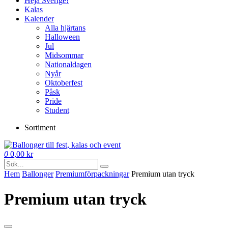
Heja Sverige!
Kalas
Kalender
Alla hjärtans
Halloween
Jul
Midsommar
Nationaldagen
Nyår
Oktoberfest
Påsk
Pride
Student
Sortiment
0
0,00
kr
Hem
Ballonger
Premium­förpackningar
Premium utan tryck
Premium utan tryck