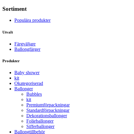
Sortiment
Populära produkter
Utvalt
Färgväljare
Ballongfärger
Produkter
Baby shower
kit
Okategoriserad
Ballonger
Bubbles
kit
Premium­förpackningar
Standard­­förpackningar
Dekorations­ballonger
Folie­­­ballonger
Siffer­­ballonger
Ballong­tillbehör