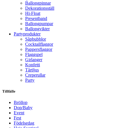
Ballongpinnar
Dekorationsställ
Hi-Float
Presentband
Ballongpumpar
Ballong­vikter
Party­­produkter
Såpbubblor
Cocktail­flaggor
Pappers­flaggor
Flaggspel
Girlanger
Konfetti
Tårtljus
Creperullar
Party
Tillfälle
Bröllop
Dop/Baby
Event
Fest
Födelsedag