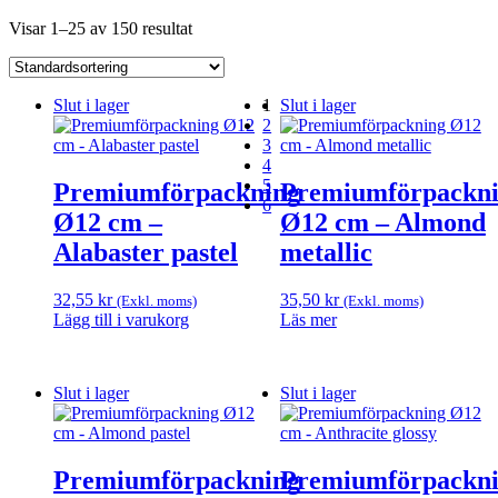
Visar 1–25 av 150 resultat
Slut i lager
1
Slut i lager
2
3
4
5
Premiumförpackning
Premiumförpackn
6
Ø12 cm –
Ø12 cm – Almond
Alabaster pastel
metallic
32,55
kr
35,50
kr
(Exkl. moms)
(Exkl. moms)
Lägg till i varukorg
Läs mer
Slut i lager
Slut i lager
Premiumförpackning
Premiumförpackn