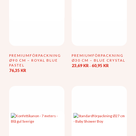
PREMIUMFÖRPACKNING
PREMIUMFÖRPACKNING
Ø90 CM – ROYAL BLUE
Ø30 CM – BLUE CRYSTAL
PASTEL
Prisintervall:
23,69
KR
60,95
KR
–
23,69 kr
76,35
KR
Den
till
här
60,95 kr
produkten
har
flera
varianter.
De
olika
alternativen
kan
väljas
på