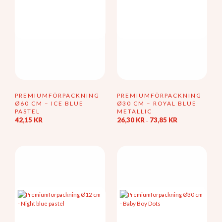
PREMIUMFÖRPACKNING
PREMIUMFÖRPACKNING
Ø60 CM – ICE BLUE
Ø30 CM – ROYAL BLUE
PASTEL
METALLIC
Prisintervall:
42,15
KR
26,30
KR
73,85
KR
–
26,30 kr
Den
till
här
73,85 kr
produkten
har
flera
varianter.
De
olika
alternativen
kan
väljas