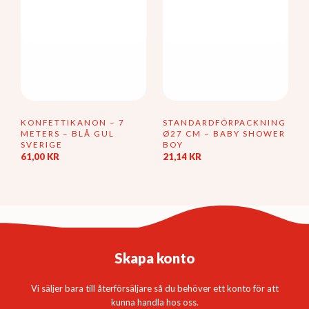
produktsidan
KONFETTIKANON – 7
STANDARDFÖRPACKNING
METERS – BLÅ GUL
Ø27 CM – BABY SHOWER
SVERIGE
BOY
61,00
KR
21,14
KR
Skapa konto
Vi säljer bara till återförsäljare så du behöver ett konto för att
kunna handla hos oss.