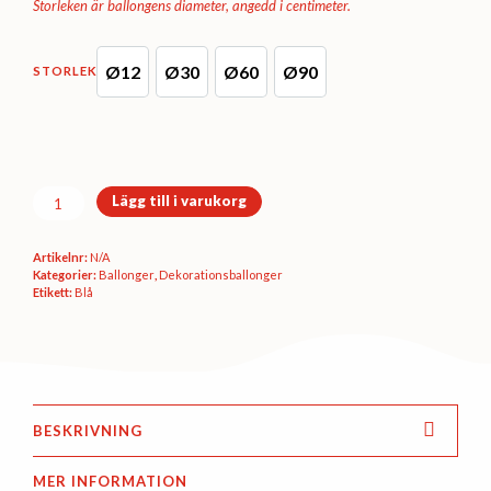
Storleken är ballongens diameter, angedd i centimeter.
Ø12
Ø30
Ø60
Ø90
STORLEK
D5 (Ø12 cm)
D11 (Ø30 cm)
B250 (Ø60 cm)
B350 (Ø90 cm)
Dekorationsballong
Lägg till i varukorg
-
Light
Artikelnr:
N/A
blue
Kategorier:
Ballonger
,
Dekorations­ballonger
metallic
Etikett:
Blå
mängd
BESKRIVNING
MER INFORMATION