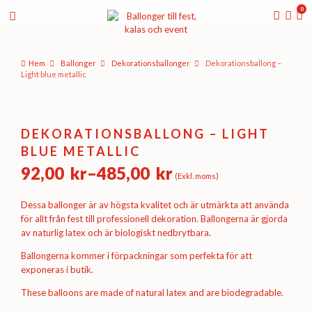
0
Hem
Ballonger
Dekorations­ballonger
Dekorationsballong –
Light blue metallic
DEKORATIONSBALLONG – LIGHT
BLUE METALLIC
92,00
kr
–
485,00
kr
(Exkl. moms)
Prisintervall:
92,00 kr
Dessa ballonger är av högsta kvalitet och är utmärkta att använda
till
för allt från fest till professionell dekoration. Ballongerna är gjorda
av naturlig latex och är biologiskt nedbrytbara.
485,00 kr
Ballongerna kommer i förpackningar som perfekta för att
exponeras i butik.
These balloons are made of natural latex and are biodegradable.