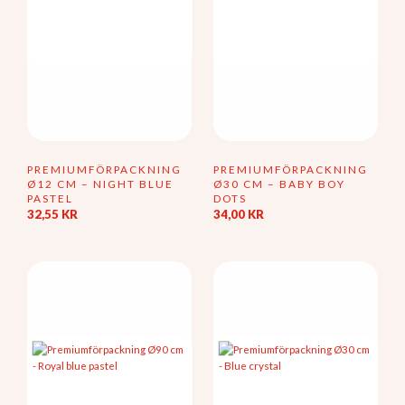
på
produktsidan
PREMIUMFÖRPACKNING
PREMIUMFÖRPACKNING
Ø12 CM – NIGHT BLUE
Ø30 CM – BABY BOY
PASTEL
DOTS
32,55
KR
34,00
KR