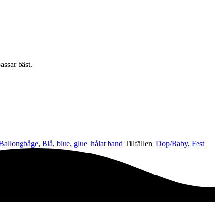
assar bäst.
Ballongbåge
,
Blå
,
blue
,
glue
,
hålat band
Tillfällen:
Dop/Baby
,
Fest