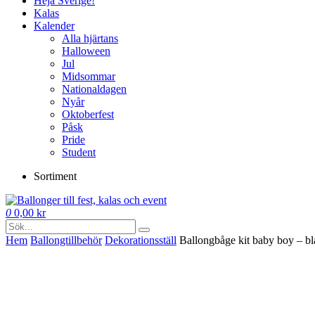
Heja Sverige!
Kalas
Kalender
Alla hjärtans
Halloween
Jul
Midsommar
Nationaldagen
Nyår
Oktoberfest
Påsk
Pride
Student
Sortiment
0
0,00
kr
Hem
Ballong­tillbehör
Dekorationsställ
Ballongbåge kit baby boy – bl