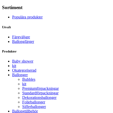
Sortiment
Populära produkter
Utvalt
Färgväljare
Ballongfärger
Produkter
Baby shower
kit
Okategoriserad
Ballonger
Bubbles
kit
Premium­förpackningar
Standard­­förpackningar
Dekorations­ballonger
Folie­­­ballonger
Siffer­­ballonger
Ballong­tillbehör