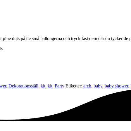
er glue dots på de små ballongerna och tryck fast dem där du tycker de p
ts
wer
,
Dekorationsställ
,
kit
,
kit
,
Party
Etiketter:
arch
,
baby
,
baby shower
,