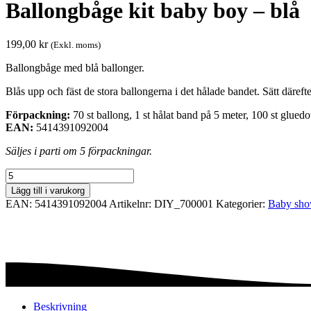
Ballongbåge kit baby boy – blå
199,00
kr
(Exkl. moms)
Ballongbåge med blå ballonger.
Blås upp och fäst de stora ballongerna i det hålade bandet. Sätt däreft
Förpackning:
70 st ballong, 1 st hålat band på 5 meter, 100 st gluedo
EAN:
5414391092004
Säljes i parti om 5 förpackningar.
Ballongbåge
kit
Lägg till i varukorg
baby
EAN:
5414391092004
Artikelnr:
DIY_700001
Kategorier:
Baby sho
boy
-
blå
mängd
Beskrivning