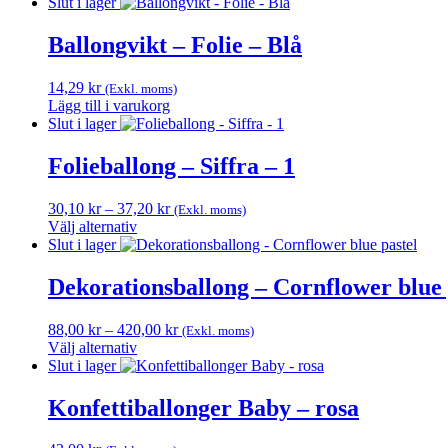
Den
till
Slut i lager
olika
här
420,00 kr
alternativen
produkten
Ballongvikt – Folie – Blå
kan
har
väljas
flera
på
14,29
kr
(Exkl. moms)
varianter.
produktsidan
Lägg till i varukorg
De
Slut i lager
olika
alternativen
Folieballong – Siffra – 1
kan
väljas
på
Prisintervall:
30,10
kr
–
37,20
kr
(Exkl. moms)
produktsidan
30,10 kr
Välj alternativ
Den
till
Slut i lager
här
37,20 kr
produkten
Dekorationsballong – Cornflower blue 
har
flera
Prisintervall:
88,00
kr
–
420,00
kr
(Exkl. moms)
varianter.
88,00 kr
Välj alternativ
De
Den
till
Slut i lager
olika
här
420,00 kr
alternativen
produkten
Konfettiballonger Baby – rosa
kan
har
väljas
flera
på