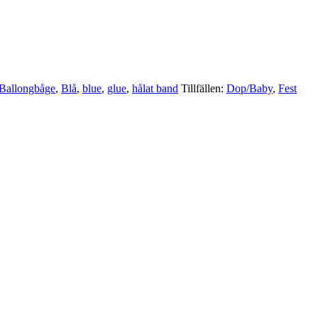
Ballongbåge
,
Blå
,
blue
,
glue
,
hålat band
Tillfällen:
Dop/Baby
,
Fest