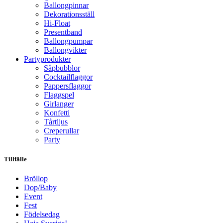
Ballongpinnar
Dekorationsställ
Hi-Float
Presentband
Ballongpumpar
Ballong­vikter
Party­­produkter
Såpbubblor
Cocktail­flaggor
Pappers­flaggor
Flaggspel
Girlanger
Konfetti
Tårtljus
Creperullar
Party
Tillfälle
Bröllop
Dop/Baby
Event
Fest
Födelsedag