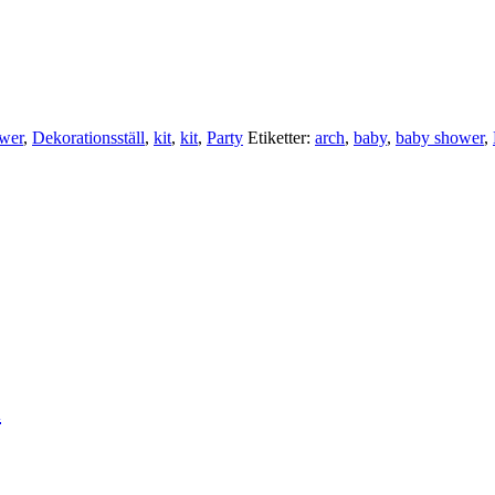
wer
,
Dekorationsställ
,
kit
,
kit
,
Party
Etiketter:
arch
,
baby
,
baby shower
,
l