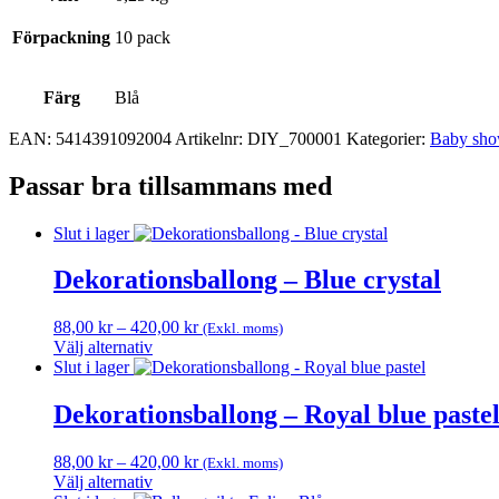
Förpackning
10 pack
Färg
Blå
EAN:
5414391092004
Artikelnr:
DIY_700001
Kategorier:
Baby sho
Passar bra tillsammans med
Slut i lager
Dekorationsballong – Blue crystal
Prisintervall:
88,00
kr
–
420,00
kr
(Exkl. moms)
88,00 kr
Välj alternativ
Den
till
Slut i lager
här
420,00 kr
produkten
Dekorationsballong – Royal blue paste
har
flera
Prisintervall:
88,00
kr
–
420,00
kr
(Exkl. moms)
varianter.
88,00 kr
Välj alternativ
De