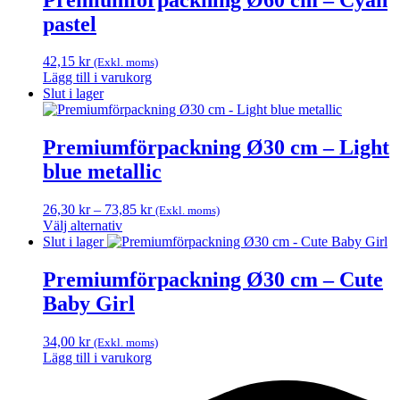
pastel
42,15
kr
(Exkl. moms)
Lägg till i varukorg
Slut i lager
Premiumförpackning Ø30 cm – Light
blue metallic
Prisintervall:
26,30
kr
–
73,85
kr
(Exkl. moms)
26,30 kr
Välj alternativ
Den
till
Slut i lager
här
73,85 kr
produkten
Premiumförpackning Ø30 cm – Cute
har
Baby Girl
flera
varianter.
De
34,00
kr
(Exkl. moms)
olika
Lägg till i varukorg
alternativen
kan