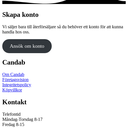
väljas
på
produktsidan
Skapa konto
Vi säljer bara till återförsäljare så du behöver ett konto för att kunna
handla hos oss.
Ansök om konto
Candab
Om Candab
Företagsvision
Integritetspolicy
Köpvillkor
Kontakt
Telefontid
Måndag-Torsdag 8-17
Fredag 8-15