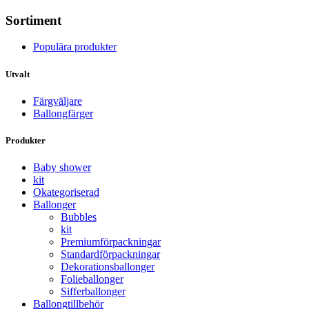
Sortiment
Populära produkter
Utvalt
Färgväljare
Ballongfärger
Produkter
Baby shower
kit
Okategoriserad
Ballonger
Bubbles
kit
Premium­förpackningar
Standard­­förpackningar
Dekorations­ballonger
Folie­­­ballonger
Siffer­­ballonger
Ballong­tillbehör