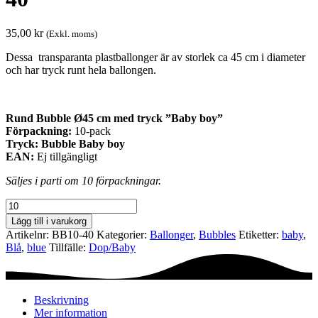
35,00
kr
(Exkl. moms)
Dessa transparanta plastballonger är av storlek ca 45 cm i diameter
och har tryck runt hela ballongen.
Rund Bubble Ø45 cm med tryck ”Baby boy”
Förpackning:
10-pack
Tryck:
Bubble Baby boy
EAN:
Ej tillgängligt
Säljes i parti om 10 förpackningar.
Bubble
Baby
Lägg till i varukorg
boy
Artikelnr:
BB10-40
Kategorier:
Ballonger
,
Bubbles
Etiketter:
baby
,
45
Blå
,
blue
Tillfälle:
Dop/Baby
cm
BB10-
40
mängd
Beskrivning
Mer information