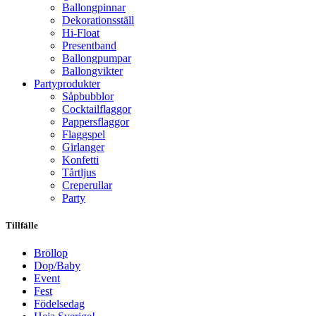
Ballongpinnar
Dekorationsställ
Hi-Float
Presentband
Ballongpumpar
Ballong­vikter
Party­­produkter
Såpbubblor
Cocktail­flaggor
Pappers­flaggor
Flaggspel
Girlanger
Konfetti
Tårtljus
Creperullar
Party
Tillfälle
Bröllop
Dop/Baby
Event
Fest
Födelsedag