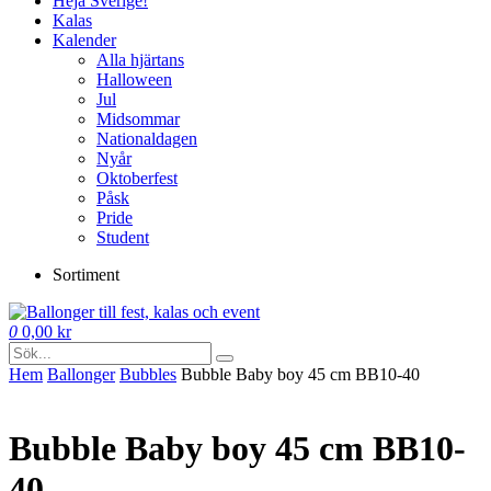
Heja Sverige!
Kalas
Kalender
Alla hjärtans
Halloween
Jul
Midsommar
Nationaldagen
Nyår
Oktoberfest
Påsk
Pride
Student
Sortiment
0
0,00
kr
Hem
Ballonger
Bubbles
Bubble Baby boy 45 cm BB10-40
Bubble Baby boy 45 cm BB10-
40