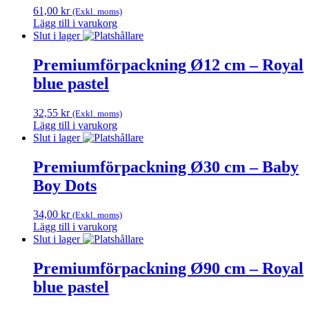
flera
61,00
kr
(Exkl. moms)
varianter.
Lägg till i varukorg
De
Slut i lager
olika
alternativen
Premiumförpackning Ø12 cm – Royal
kan
väljas
blue pastel
på
produktsidan
32,55
kr
(Exkl. moms)
Lägg till i varukorg
Slut i lager
Premiumförpackning Ø30 cm – Baby
Boy Dots
34,00
kr
(Exkl. moms)
Lägg till i varukorg
Slut i lager
Premiumförpackning Ø90 cm – Royal
blue pastel