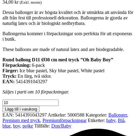
34,00
kr
(Exkl. moms)
Dessa ballonger är av högsta kvalitet och är utmärkta att använda för
allt från fest till professionell dekoration. Ballongerna är gjorda av
naturlig latex och är biologiskt nedbrytbara.
Ballongerna kommer i förpackningar som perfekta för att exponeras
i butik.
These balloons are made of natural latex and are biodegradable.
Rund ballong D11 Ø30 cm med tryck ”Oh Baby Boy”
Förpackning:
6-pack
Färger:
Ice blue pastel, Sky blue pastel, White pastel
Tryck:
En färg, två sidor.
EAN:
5414391043297
Säljes i parti om 10 förpackningar.
Premiumförpackning
Ø30
Lägg till i varukorg
cm
EAN:
5414391043297
Artikelnr:
5000588
Kategorier:
Ballonger
,
-
Premium med tryck
,
Premium­förpackningar
Etiketter:
baby
,
Blå
,
Oh
blue
,
boy
,
pojke
Tillfälle:
Dop/Baby
Baby
Boy