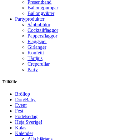
Presentband
Ballongpumpar
Ballong­vikter
Party­­produkter
Såpbubblor
Cocktail­flaggor
Pappers­flaggor
Flaggspel
Girlanger
Konfetti
Tårtljus
Creperullar
Party
Tillfälle
Bröllop
Dop/Baby
Event
Fest
Födelsedag
Heja Sverige!
Kalas
Kalender
Alla hjärtans