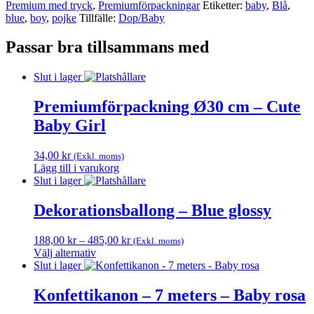
Premium med tryck
,
Premium­förpackningar
Etiketter:
baby
,
Blå
,
blue
,
boy
,
pojke
Tillfälle:
Dop/Baby
Passar bra tillsammans med
Slut i lager
Premiumförpackning Ø30 cm – Cute
Baby Girl
34,00
kr
(Exkl. moms)
Lägg till i varukorg
Slut i lager
Dekorationsballong – Blue glossy
Prisintervall:
188,00
kr
–
485,00
kr
(Exkl. moms)
188,00 kr
Välj alternativ
Den
till
Slut i lager
här
485,00 kr
produkten
Konfettikanon – 7 meters – Baby rosa
har