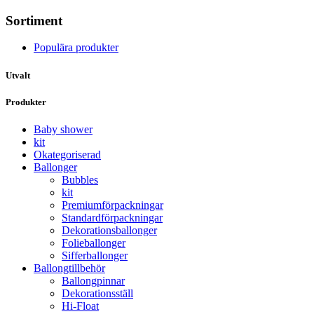
Sortiment
Populära produkter
Utvalt
Produkter
Baby shower
kit
Okategoriserad
Ballonger
Bubbles
kit
Premium­förpackningar
Standard­­förpackningar
Dekorations­ballonger
Folie­­­ballonger
Siffer­­ballonger
Ballong­tillbehör
Ballongpinnar
Dekorationsställ
Hi-Float