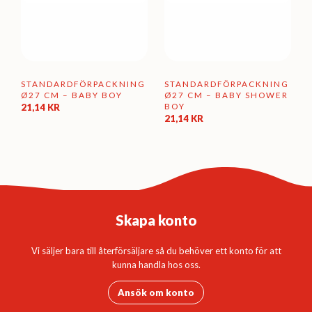
STANDARDFÖRPACKNING
STANDARDFÖRPACKNING
Ø27 CM – BABY BOY
Ø27 CM – BABY SHOWER
BOY
21,14
KR
21,14
KR
Skapa konto
Vi säljer bara till återförsäljare så du behöver ett konto för att
kunna handla hos oss.
Ansök om konto