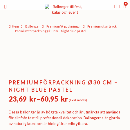
0
Hem
Ballonger
Premium­förpackningar
Premium utan tryck
Premiumförpackning Ø30 cm – Night blue pastel
PREMIUMFÖRPACKNING Ø30 CM –
NIGHT BLUE PASTEL
23,69
kr
–
60,95
kr
(Exkl. moms)
Prisintervall:
23,69 kr
Dessa ballonger är av högsta kvalitet och är utmärkta att använda
till
för allt från fest till professionell dekoration. Ballongerna är gjorda
av naturlig latex och är biologiskt nedbrytbara.
60,95 kr