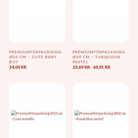
PREMIUMFÖRPACKNING
PREMIUMFÖRPACKNING
Ø30 CM – CUTE BABY
Ø30 CM – TURQUOISE
BOY
PASTEL
Prisintervall:
34,00
KR
23,69
KR
60,95
KR
–
23,69 kr
Den
till
här
60,95 kr
produkten
har
flera
varianter.
De
olika
alternativen
kan
väljas
på