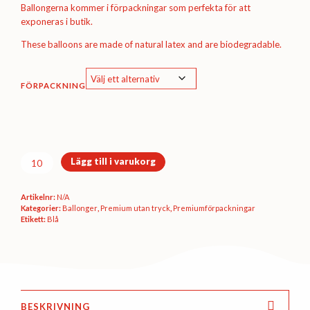
Ballongerna kommer i förpackningar som perfekta för att
exponeras i butik.
These balloons are made of natural latex and are biodegradable.
FÖRPACKNING
Premiumförpackning
Lägg till i varukorg
Ø30
cm
Artikelnr:
N/A
-
Kategorier:
Ballonger
,
Premium utan tryck
,
Premium­förpackningar
Night
Etikett:
Blå
blue
pastel
mängd
BESKRIVNING