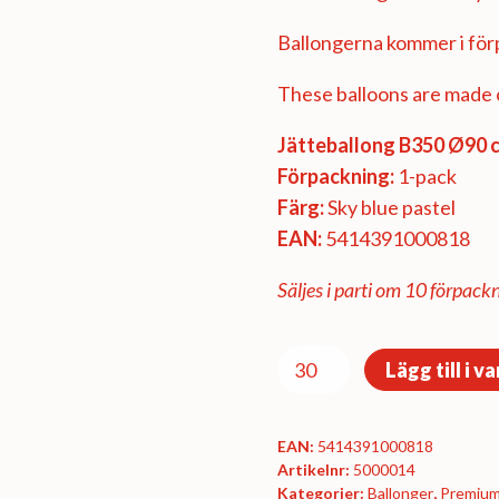
Ballongerna kommer i förp
These balloons are made o
Jätteballong B350 Ø90 
Förpackning:
1-pack
Färg:
Sky blue pastel
EAN:
5414391000818
Säljes i parti om 10 förpackn
Premiumförpackning
Lägg till i v
Ø90
cm
EAN:
5414391000818
-
Artikelnr:
5000014
Sky
Kategorier:
Ballonger
,
Premium 