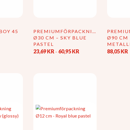
BOY 45
PREMIUMFÖRPACKNING
PREMIU
Ø30 CM – SKY BLUE
Ø90 CM 
PASTEL
METALL
Prisintervall:
23,69
KR
60,95
KR
88,05
KR
–
23,69 kr
Den
till
här
60,95 kr
produkten
har
flera
varianter.
De
olika
alternativen
kan