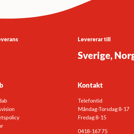
everans
Levererar till
Sverige, Nor
b
Kontakt
dab
Telefontid
vision
Måndag-Torsdag 8-17
etspolicy
Fredag 8-15
or
0418-167 75