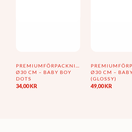
PREMIUMFÖRPACKNING
PREMIUMFÖR
Ø30 CM – BABY BOY
Ø30 CM – BAB
DOTS
(GLOSSY)
34,00
KR
49,00
KR