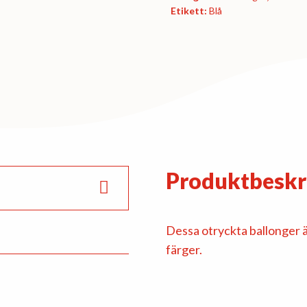
blue
Etikett:
Blå
pastel
mängd
Produktbeskr
Dessa otryckta ballonger är
färger.