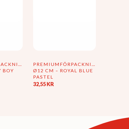
väljas
på
produktsidan
PACKNING
PREMIUMFÖRPACKNING
Y BOY
Ø12 CM – ROYAL BLUE
PASTEL
32,55
KR