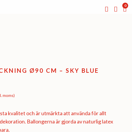
0
KNING Ø90 CM – SKY BLUE
l. moms)
ta kvalitet och är utmärkta att använda för allt
l dekoration. Ballongerna är gjorda av naturlig latex
bara.