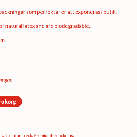
ackningar som perfekta för att exponeras i butik.
f natural latex and are biodegradable.
cm
ingar.
arukorg
Jätte utan tryck
,
Premium­förpackningar