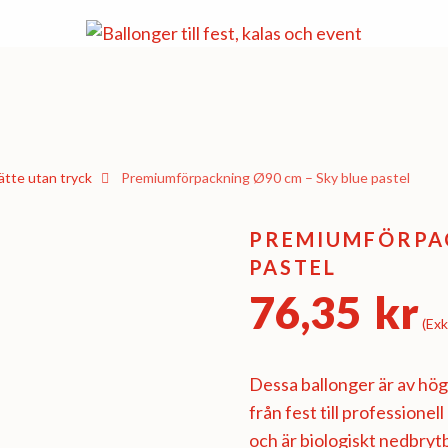
tte utan tryck
Premiumförpackning Ø90 cm – Sky blue pastel
PREMIUMFÖRPAC
PASTEL
76,35
kr
(Exk
Dessa ballonger är av högs
från fest till professionel
och är biologiskt nedbryt