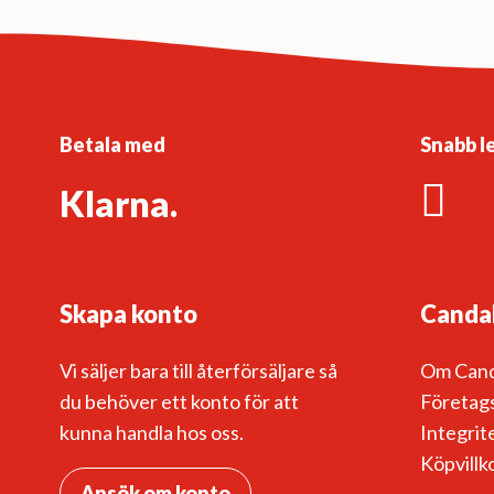
Betala med
Snabb l
Klarna.
Skapa konto
Canda
Vi säljer bara till återförsäljare så
Om Can
du behöver ett konto för att
Företags
kunna handla hos oss.
Integrit
Köpvillk
Ansök om konto