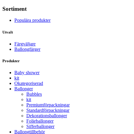
Sortiment
Populära produkter
Utvalt
Färgväljare
Ballongfärger
Produkter
Baby shower
kit
Okategoriserad
Ballonger
Bubbles
kit
Premium­förpackningar
Standard­­förpackningar
Dekorations­ballonger
Folie­­­ballonger
Siffer­­ballonger
Ballong­tillbehör