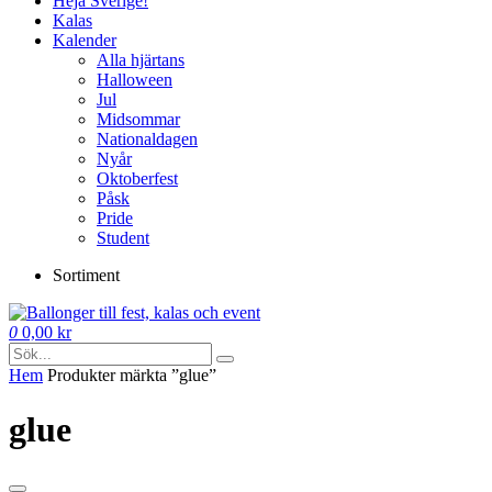
Heja Sverige!
Kalas
Kalender
Alla hjärtans
Halloween
Jul
Midsommar
Nationaldagen
Nyår
Oktoberfest
Påsk
Pride
Student
Sortiment
0
0,00
kr
Hem
Produkter märkta ”glue”
glue