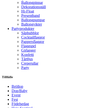
Ballongpinnar
Dekorationsställ
Hi-Float
Presentband
Ballongpumpar
Ballong­vikter
Party­­produkter
Såpbubblor
Cocktail­flaggor
Pappers­flaggor
Flaggspel
Girlanger
Konfetti
Tårtljus
Creperullar
Party
Tillfälle
Bröllop
Dop/Baby
Event
Fest
Födelsedag