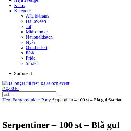
Heja Sverige!
Kalas
Kalender
Alla hjärtans
Halloween
Jul
Midsommar
Nationaldagen
Nyår
Oktoberfest
Påsk
Pride
Student
Sortiment
0
0,00
kr
Hem
Party­­produkter
Party
Serpentiner – 100 st – Blå gul Sverige
Serpentiner – 100 st – Blå gul