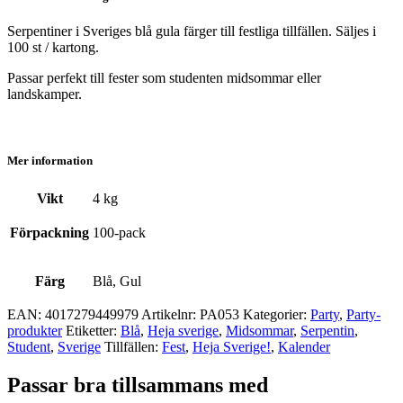
Serpentiner i Sveriges blå gula färger till festliga tillfällen. Säljes i
100 st / kartong.
Passar perfekt till fester som studenten midsommar eller
landskamper.
Mer information
Vikt
4 kg
Förpackning
100-pack
Färg
Blå, Gul
EAN:
4017279449979
Artikelnr:
PA053
Kategorier:
Party
,
Party­­
produkter
Etiketter:
Blå
,
Heja sverige
,
Midsommar
,
Serpentin
,
Student
,
Sverige
Tillfällen:
Fest
,
Heja Sverige!
,
Kalender
Passar bra tillsammans med