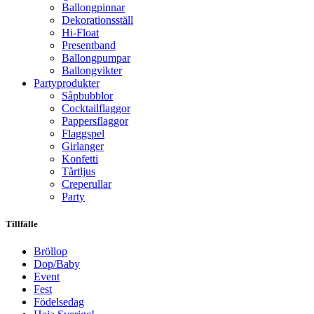
Ballongpinnar
Dekorationsställ
Hi-Float
Presentband
Ballongpumpar
Ballong­vikter
Party­­produkter
Såpbubblor
Cocktail­flaggor
Pappers­flaggor
Flaggspel
Girlanger
Konfetti
Tårtljus
Creperullar
Party
Tillfälle
Bröllop
Dop/Baby
Event
Fest
Födelsedag