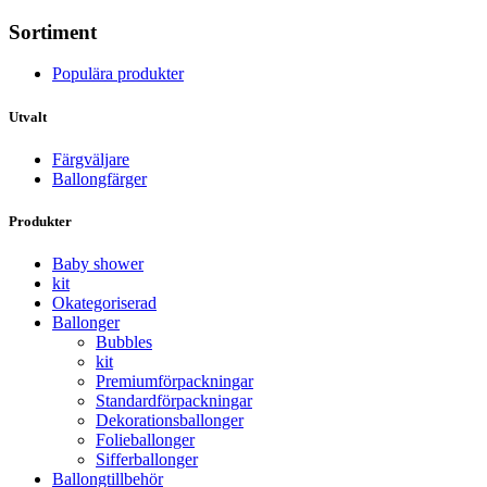
Sortiment
Populära produkter
Utvalt
Färgväljare
Ballongfärger
Produkter
Baby shower
kit
Okategoriserad
Ballonger
Bubbles
kit
Premium­förpackningar
Standard­­förpackningar
Dekorations­ballonger
Folie­­­ballonger
Siffer­­ballonger
Ballong­tillbehör