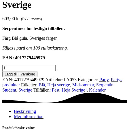
Sverige
603,00
kr
(Exkl. moms)
Serpentiner för festliga tillfällen.
Färg Blå gula, Sveriges färger
Säljes i parti om 100 rullar/kartong.
EAN: 4017279449979
Serpentiner
-
Lägg till i varukorg
100
EAN:
4017279449979
Artikelnr:
PA053
Kategorier:
Party
,
Party­­
st
produkter
Etiketter:
Blå
,
Heja sverige
,
Midsommar
,
Serpentin
,
-
Student
,
Sverige
Tillfällen:
Fest
,
Heja Sverige!
,
Kalender
Blå
gul
Sverige
mängd
Beskrivning
Mer information
Produktbeskrivning