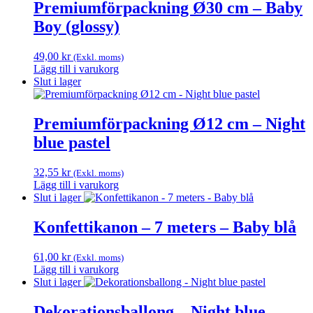
har
Premiumförpackning Ø30 cm – Baby
flera
Boy (glossy)
varianter.
De
olika
49,00
kr
(Exkl. moms)
alternativen
Lägg till i varukorg
kan
Slut i lager
väljas
på
produktsidan
Premiumförpackning Ø12 cm – Night
blue pastel
32,55
kr
(Exkl. moms)
Lägg till i varukorg
Slut i lager
Konfettikanon – 7 meters – Baby blå
61,00
kr
(Exkl. moms)
Lägg till i varukorg
Slut i lager
Dekorationsballong – Night blue