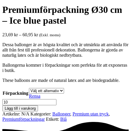
Premiumförpackning Ø30 cm
– Ice blue pastel
Prisintervall:
23,69
kr
–
60,95
kr
(Exkl. moms)
23,69 kr
Dessa ballonger är av högsta kvalitet och är utmärkta att använda för
till
allt från fest till professionell dekoration. Ballongerna är gjorda av
60,95 kr
naturlig latex och är biologiskt nedbrytbara.
Ballongerna kommer i förpackningar som perfekta för att exponeras
i butik.
These balloons are made of natural latex and are biodegradable.
Förpackning
Rensa
Premiumförpackning
Ø30
Lägg till i varukorg
cm
Artikelnr:
N/A
Kategorier:
Ballonger
,
Premium utan tryck
,
-
Premium­förpackningar
Etikett:
Blå
Ice
blue