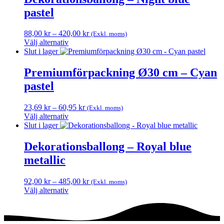
pastel
Prisintervall:
88,00
kr
–
420,00
kr
(Exkl. moms)
88,00 kr
Välj alternativ
Den
till
Slut i lager
här
420,00 kr
produkten
Premiumförpackning Ø30 cm – Cyan
har
pastel
flera
varianter.
De
Prisintervall:
23,69
kr
–
60,95
kr
(Exkl. moms)
olika
23,69 kr
Välj alternativ
alternativen
Den
till
Slut i lager
kan
här
60,95 kr
väljas
produkten
Dekorationsballong – Royal blue
på
har
metallic
produktsidan
flera
varianter.
De
Prisintervall:
92,00
kr
–
485,00
kr
(Exkl. moms)
olika
92,00 kr
Välj alternativ
alternativen
Den
till
kan
här
485,00 kr
väljas
produkten
på