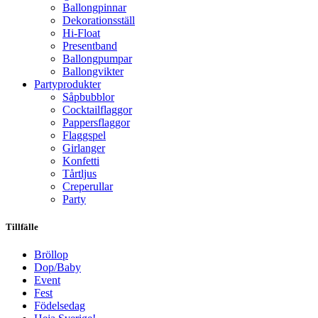
Ballongpinnar
Dekorationsställ
Hi-Float
Presentband
Ballongpumpar
Ballong­vikter
Party­­produkter
Såpbubblor
Cocktail­flaggor
Pappers­flaggor
Flaggspel
Girlanger
Konfetti
Tårtljus
Creperullar
Party
Tillfälle
Bröllop
Dop/Baby
Event
Fest
Födelsedag