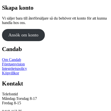
har
produktsidan
flera
Skapa konto
varianter.
De
Vi säljer bara till återförsäljare så du behöver ett konto för att kunna
olika
handla hos oss.
alternativen
kan
väljas
Ansök om konto
på
produktsidan
Candab
Om Candab
Företagsvision
Integritetspolicy
Köpvillkor
Kontakt
Telefontid
Måndag-Torsdag 8-17
Fredag 8-15