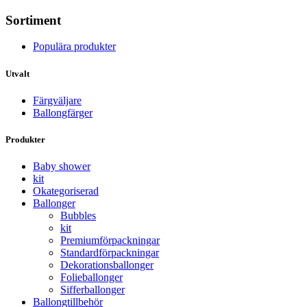
Sortiment
Populära produkter
Utvalt
Färgväljare
Ballongfärger
Produkter
Baby shower
kit
Okategoriserad
Ballonger
Bubbles
kit
Premium­förpackningar
Standard­­förpackningar
Dekorations­ballonger
Folie­­­ballonger
Siffer­­ballonger
Ballong­tillbehör