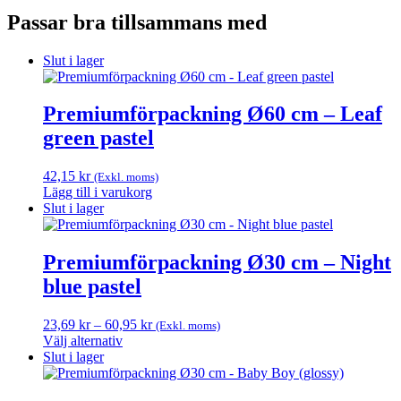
Passar bra tillsammans med
Slut i lager
Premiumförpackning Ø60 cm – Leaf
green pastel
42,15
kr
(Exkl. moms)
Lägg till i varukorg
Slut i lager
Premiumförpackning Ø30 cm – Night
blue pastel
Prisintervall:
23,69
kr
–
60,95
kr
(Exkl. moms)
23,69 kr
Välj alternativ
Den
till
Slut i lager
här
60,95 kr
produkten