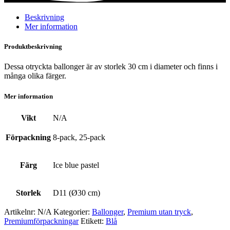
pastel
mängd
Beskrivning
Mer information
Produktbeskrivning
Dessa otryckta ballonger är av storlek 30 cm i diameter och finns i
många olika färger.
Mer information
Vikt
N/A
Förpackning
8-pack, 25-pack
Färg
Ice blue pastel
Storlek
D11 (Ø30 cm)
Artikelnr:
N/A
Kategorier:
Ballonger
,
Premium utan tryck
,
Premium­förpackningar
Etikett:
Blå