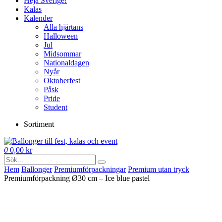
Heja Sverige!
Kalas
Kalender
Alla hjärtans
Halloween
Jul
Midsommar
Nationaldagen
Nyår
Oktoberfest
Påsk
Pride
Student
Sortiment
0
0,00
kr
Hem
Ballonger
Premium­förpackningar
Premium utan tryck
Premiumförpackning Ø30 cm – Ice blue pastel