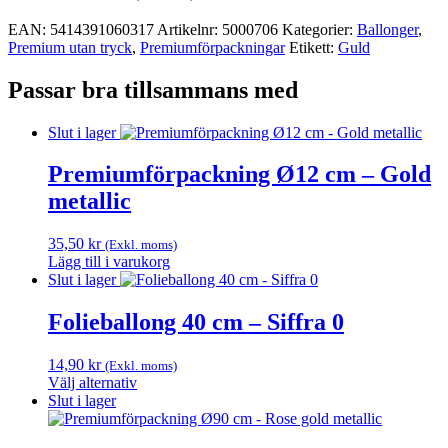
EAN:
5414391060317
Artikelnr:
5000706
Kategorier:
Ballonger
,
Premium utan tryck
,
Premium­förpackningar
Etikett:
Guld
Passar bra tillsammans med
Slut i lager
Premiumförpackning Ø12 cm – Gold
metallic
35,50
kr
(Exkl. moms)
Lägg till i varukorg
Slut i lager
Folieballong 40 cm – Siffra 0
14,90
kr
(Exkl. moms)
Välj alternativ
Den
Slut i lager
här
produkten