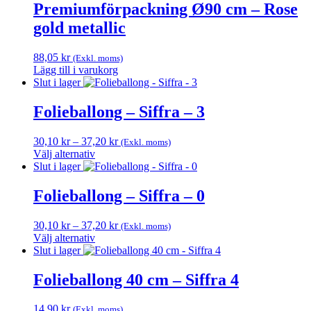
har
Premiumförpackning Ø90 cm – Rose
flera
gold metallic
varianter.
De
olika
88,05
kr
(Exkl. moms)
alternativen
Lägg till i varukorg
kan
Slut i lager
väljas
på
Folieballong – Siffra – 3
produktsidan
Prisintervall:
30,10
kr
–
37,20
kr
(Exkl. moms)
30,10 kr
Välj alternativ
Den
till
Slut i lager
här
37,20 kr
produkten
Folieballong – Siffra – 0
har
flera
Prisintervall:
30,10
kr
–
37,20
kr
(Exkl. moms)
varianter.
30,10 kr
Välj alternativ
De
Den
till
Slut i lager
olika
här
37,20 kr
alternativen
produkten
Folieballong 40 cm – Siffra 4
kan
har
väljas
flera
på
14,90
kr
(Exkl. moms)