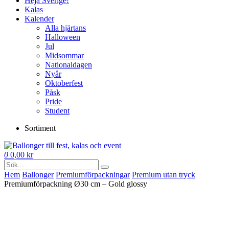
Heja Sverige!
Kalas
Kalender
Alla hjärtans
Halloween
Jul
Midsommar
Nationaldagen
Nyår
Oktoberfest
Påsk
Pride
Student
Sortiment
0
0,00
kr
Hem
Ballonger
Premium­förpackningar
Premium utan tryck
Premiumförpackning Ø30 cm – Gold glossy