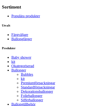
Sortiment
Populära produkter
Utvalt
Färgväljare
Ballongfärger
Produkter
Baby shower
kit
Okategoriserad
Ballonger
Bubbles
kit
Premium­förpackningar
Standard­­förpackningar
Dekorations­ballonger
Folie­­­ballonger
Siffer­­ballonger
Ballong­tillbehör