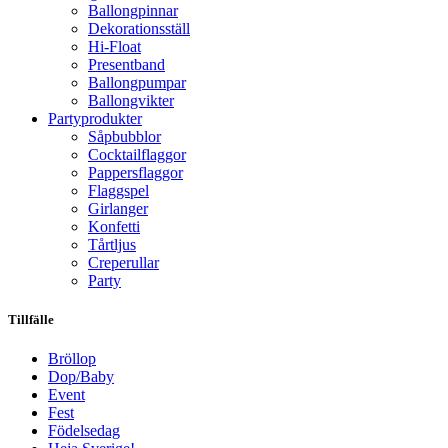
Ballongpinnar
Dekorationsställ
Hi-Float
Presentband
Ballongpumpar
Ballong­vikter
Party­­produkter
Såpbubblor
Cocktail­flaggor
Pappers­flaggor
Flaggspel
Girlanger
Konfetti
Tårtljus
Creperullar
Party
Tillfälle
Bröllop
Dop/Baby
Event
Fest
Födelsedag