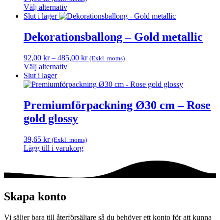
varianter.
produktsidan
Välj alternativ
De
Den
Slut i lager
olika
här
alternativen
produkten
Dekorationsballong – Gold metallic
kan
har
väljas
flera
på
Prisintervall:
92,00
kr
–
485,00
kr
(Exkl. moms)
varianter.
produktsidan
92,00 kr
Välj alternativ
De
Den
till
Slut i lager
olika
här
485,00 kr
alternativen
produkten
kan
har
Premiumförpackning Ø30 cm – Rose
väljas
flera
på
gold glossy
varianter.
produktsidan
De
olika
39,65
kr
(Exkl. moms)
alternativen
Lägg till i varukorg
kan
väljas
på
produktsidan
Skapa konto
Vi säljer bara till återförsäljare så du behöver ett konto för att kunna