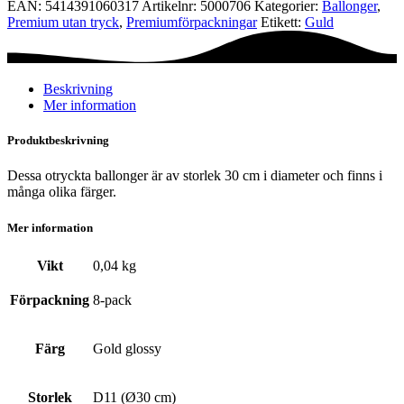
EAN:
5414391060317
Artikelnr:
5000706
Kategorier:
Ballonger
,
-
Premium utan tryck
,
Premium­förpackningar
Etikett:
Guld
Gold
glossy
mängd
Beskrivning
Mer information
Produktbeskrivning
Dessa otryckta ballonger är av storlek 30 cm i diameter och finns i
många olika färger.
Mer information
Vikt
0,04 kg
Förpackning
8-pack
Färg
Gold glossy
Storlek
D11 (Ø30 cm)