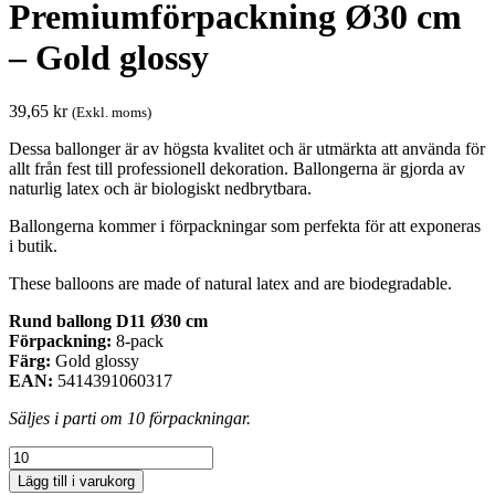
Premiumförpackning Ø30 cm
– Gold glossy
39,65
kr
(Exkl. moms)
Dessa ballonger är av högsta kvalitet och är utmärkta att använda för
allt från fest till professionell dekoration. Ballongerna är gjorda av
naturlig latex och är biologiskt nedbrytbara.
Ballongerna kommer i förpackningar som perfekta för att exponeras
i butik.
These balloons are made of natural latex and are biodegradable.
Rund ballong D11 Ø30 cm
Förpackning:
8-pack
Färg:
Gold glossy
EAN:
5414391060317
Säljes i parti om 10 förpackningar.
Premiumförpackning
Ø30
Lägg till i varukorg
cm