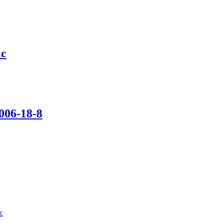
ic
006-18-8