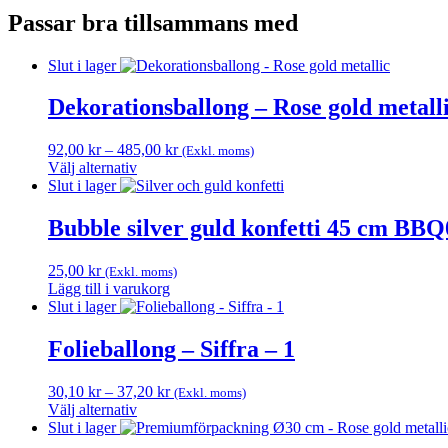
Passar bra tillsammans med
Slut i lager
Dekorationsballong – Rose gold metall
Prisintervall:
92,00
kr
–
485,00
kr
(Exkl. moms)
92,00 kr
Välj alternativ
Den
till
Slut i lager
här
485,00 kr
produkten
Bubble silver guld konfetti 45 cm BBQ
har
flera
25,00
kr
(Exkl. moms)
varianter.
Lägg till i varukorg
De
Slut i lager
olika
alternativen
Folieballong – Siffra – 1
kan
väljas
på
Prisintervall:
30,10
kr
–
37,20
kr
(Exkl. moms)
produktsidan
30,10 kr
Välj alternativ
Den
till
Slut i lager
här
37,20 kr