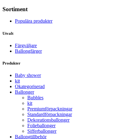
Sortiment
Populära produkter
Utvalt
Färgväljare
Ballongfärger
Produkter
Baby shower
kit
Okategoriserad
Ballonger
Bubbles
kit
Premium­förpackningar
Standard­­förpackningar
Dekorations­ballonger
Folie­­­ballonger
Siffer­­ballonger
Ballong­tillbehör