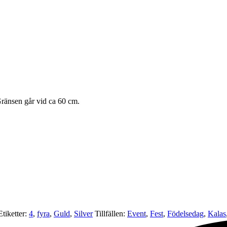
Gränsen går vid ca 60 cm.
Etiketter:
4
,
fyra
,
Guld
,
Silver
Tillfällen:
Event
,
Fest
,
Födelsedag
,
Kalas