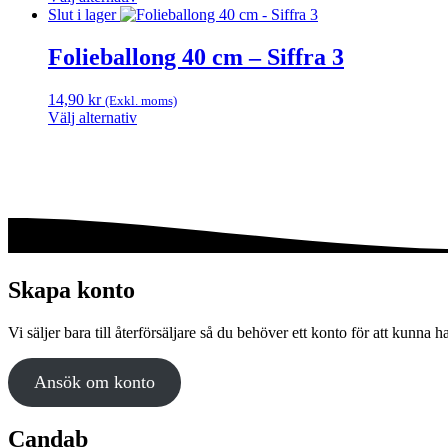
Den
till
Slut i lager
här
37,20 kr
produkten
Folieballong 40 cm – Siffra 3
har
flera
14,90
kr
(Exkl. moms)
varianter.
Välj alternativ
De
Den
olika
här
alternativen
produkten
kan
har
väljas
flera
på
varianter.
produktsidan
De
olika
alternativen
Skapa konto
kan
väljas
Vi säljer bara till återförsäljare så du behöver ett konto för att kunna h
på
produktsidan
Ansök om konto
Candab