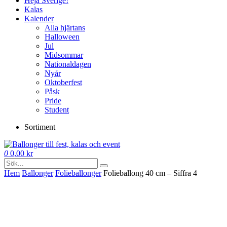
Heja Sverige!
Kalas
Kalender
Alla hjärtans
Halloween
Jul
Midsommar
Nationaldagen
Nyår
Oktoberfest
Påsk
Pride
Student
Sortiment
0
0,00
kr
Hem
Ballonger
Folie­­­ballonger
Folieballong 40 cm – Siffra 4