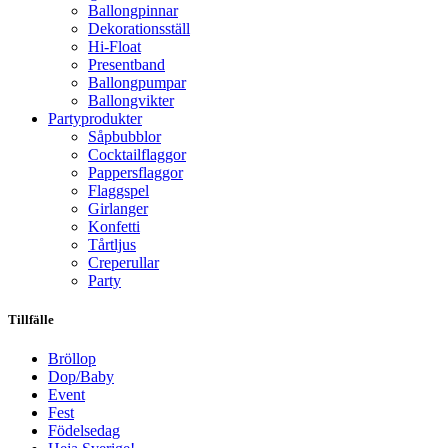
Ballongpinnar
Dekorationsställ
Hi-Float
Presentband
Ballongpumpar
Ballong­vikter
Party­­produkter
Såpbubblor
Cocktail­flaggor
Pappers­flaggor
Flaggspel
Girlanger
Konfetti
Tårtljus
Creperullar
Party
Tillfälle
Bröllop
Dop/Baby
Event
Fest
Födelsedag