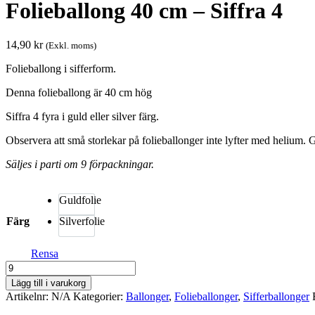
Folieballong 40 cm – Siffra 4
14,90
kr
(Exkl. moms)
Folieballong i sifferform.
Denna folieballong är 40 cm hög
Siffra 4 fyra i guld eller silver färg.
Observera att små storlekar på folieballonger inte lyfter med helium. 
Säljes i parti om 9 förpackningar.
Guldfolie
Färg
Silverfolie
Rensa
Folieballong
40
Lägg till i varukorg
cm
Artikelnr:
N/A
Kategorier:
Ballonger
,
Folie­­­ballonger
,
Siffer­­ballonger
-