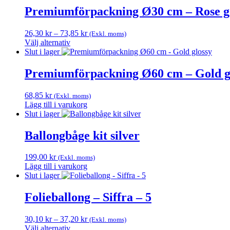
produkten
Premiumförpackning Ø30 cm – Rose go
har
flera
Prisintervall:
26,30
kr
–
73,85
kr
(Exkl. moms)
varianter.
26,30 kr
Välj alternativ
De
Den
till
Slut i lager
olika
här
73,85 kr
alternativen
produkten
Premiumförpackning Ø60 cm – Gold g
kan
har
väljas
flera
på
68,85
kr
(Exkl. moms)
varianter.
produktsidan
Lägg till i varukorg
De
Slut i lager
olika
alternativen
Ballongbåge kit silver
kan
väljas
på
199,00
kr
(Exkl. moms)
produktsidan
Lägg till i varukorg
Slut i lager
Folieballong – Siffra – 5
Prisintervall:
30,10
kr
–
37,20
kr
(Exkl. moms)
30,10 kr
Välj alternativ