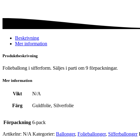
Siffra
4
mängd
Beskrivning
Mer information
Produktbeskrivning
Folieballong i sifferform. Säljes i parti om 9 förpackningar.
Mer information
Vikt
N/A
Färg
Guldfolie, Silverfolie
Förpackning
6-pack
Artikelnr:
N/A
Kategorier:
Ballonger
,
Folie­­­ballonger
,
Siffer­­ballonger