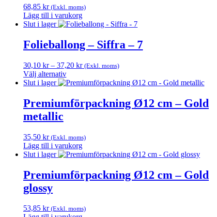
De
68,85
kr
(Exkl. moms)
olika
Lägg till i varukorg
alternativen
Slut i lager
kan
väljas
Folieballong – Siffra – 7
på
produktsidan
Prisintervall:
30,10
kr
–
37,20
kr
(Exkl. moms)
30,10 kr
Välj alternativ
Den
till
Slut i lager
här
37,20 kr
produkten
Premiumförpackning Ø12 cm – Gold
har
metallic
flera
varianter.
De
35,50
kr
(Exkl. moms)
olika
Lägg till i varukorg
alternativen
Slut i lager
kan
väljas
Premiumförpackning Ø12 cm – Gold
på
glossy
produktsidan
53,85
kr
(Exkl. moms)
Lägg till i varukorg