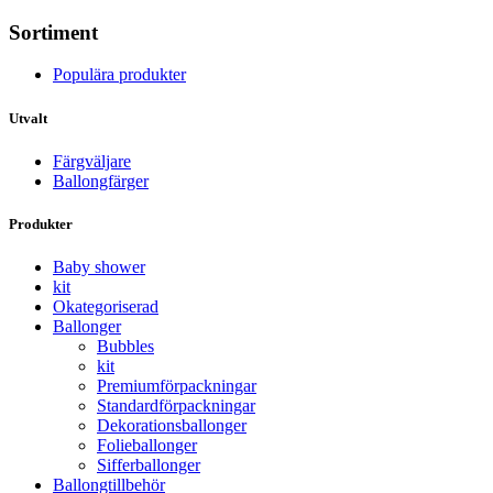
Sortiment
Populära produkter
Utvalt
Färgväljare
Ballongfärger
Produkter
Baby shower
kit
Okategoriserad
Ballonger
Bubbles
kit
Premium­förpackningar
Standard­­förpackningar
Dekorations­ballonger
Folie­­­ballonger
Siffer­­ballonger
Ballong­tillbehör