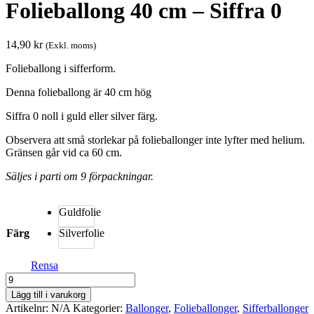
Folieballong 40 cm – Siffra 0
14,90
kr
(Exkl. moms)
Folieballong i sifferform.
Denna folieballong är 40 cm hög
Siffra 0 noll i guld eller silver färg.
Observera att små storlekar på folieballonger inte lyfter med helium.
Gränsen går vid ca 60 cm.
Säljes i parti om 9 förpackningar.
Guldfolie
Färg
Silverfolie
Rensa
Folieballong
40
Lägg till i varukorg
cm
Artikelnr:
N/A
Kategorier:
Ballonger
,
Folie­­­ballonger
,
Siffer­­ballonger