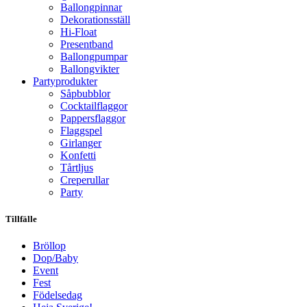
Ballongpinnar
Dekorationsställ
Hi-Float
Presentband
Ballongpumpar
Ballong­vikter
Party­­produkter
Såpbubblor
Cocktail­flaggor
Pappers­flaggor
Flaggspel
Girlanger
Konfetti
Tårtljus
Creperullar
Party
Tillfälle
Bröllop
Dop/Baby
Event
Fest
Födelsedag