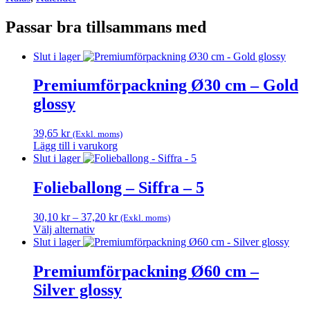
Passar bra tillsammans med
Slut i lager
Premiumförpackning Ø30 cm – Gold
glossy
39,65
kr
(Exkl. moms)
Lägg till i varukorg
Slut i lager
Folieballong – Siffra – 5
Prisintervall:
30,10
kr
–
37,20
kr
(Exkl. moms)
30,10 kr
Välj alternativ
Den
till
Slut i lager
här
37,20 kr
produkten
Premiumförpackning Ø60 cm –
har
Silver glossy
flera
varianter.