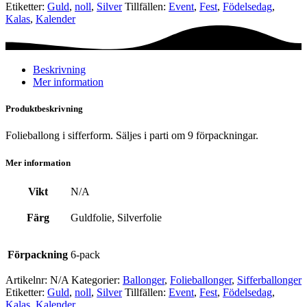
-
Etiketter:
Guld
,
noll
,
Silver
Tillfällen:
Event
,
Fest
,
Födelsedag
,
Siffra
Kalas
,
Kalender
0
mängd
Beskrivning
Mer information
Produktbeskrivning
Folieballong i sifferform. Säljes i parti om 9 förpackningar.
Mer information
Vikt
N/A
Färg
Guldfolie, Silverfolie
Förpackning
6-pack
Artikelnr:
N/A
Kategorier:
Ballonger
,
Folie­­­ballonger
,
Siffer­­ballonger
Etiketter:
Guld
,
noll
,
Silver
Tillfällen:
Event
,
Fest
,
Födelsedag
,
Kalas
,
Kalender