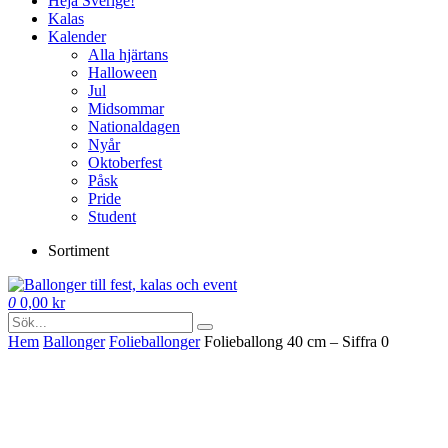
Heja Sverige!
Kalas
Kalender
Alla hjärtans
Halloween
Jul
Midsommar
Nationaldagen
Nyår
Oktoberfest
Påsk
Pride
Student
Sortiment
0
0,00
kr
Hem
Ballonger
Folie­­­ballonger
Folieballong 40 cm – Siffra 0