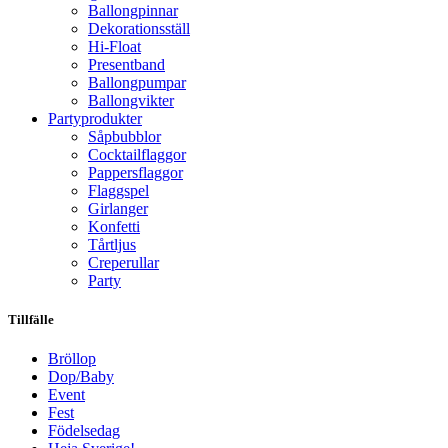
Ballongpinnar
Dekorationsställ
Hi-Float
Presentband
Ballongpumpar
Ballong­vikter
Party­­produkter
Såpbubblor
Cocktail­flaggor
Pappers­flaggor
Flaggspel
Girlanger
Konfetti
Tårtljus
Creperullar
Party
Tillfälle
Bröllop
Dop/Baby
Event
Fest
Födelsedag