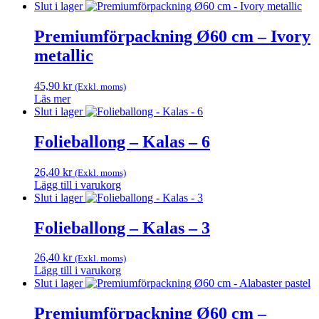
Den
till
Slut i lager
här
485,00 kr
produkten
Premiumförpackning Ø60 cm – Ivory
har
metallic
flera
varianter.
De
45,90
kr
(Exkl. moms)
olika
Läs mer
alternativen
Slut i lager
kan
väljas
Folieballong – Kalas – 6
på
produktsidan
26,40
kr
(Exkl. moms)
Lägg till i varukorg
Slut i lager
Folieballong – Kalas – 3
26,40
kr
(Exkl. moms)
Lägg till i varukorg
Slut i lager
Premiumförpackning Ø60 cm –