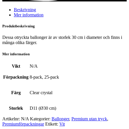
mängd
Beskrivning
Mer information
Produktbeskrivning
Dessa otryckta ballonger är av storlek 30 cm i diameter och finns i
många olika färger.
Mer information
Vikt
N/A
Förpackning
8-pack, 25-pack
Färg
Clear crystal
Storlek
D11 (Ø30 cm)
Artikelnr:
N/A
Kategorier:
Ballonger
,
Premium utan tryck
,
Premium­förpackningar
Etikett:
Vit