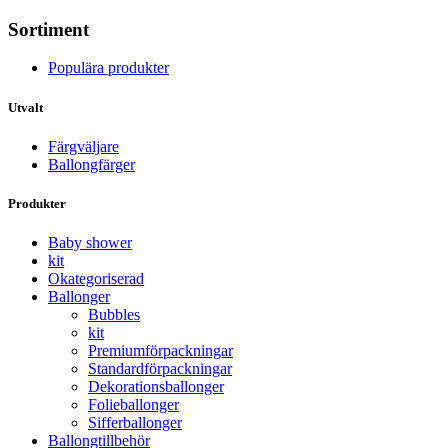
Sortiment
Populära produkter
Utvalt
Färgväljare
Ballongfärger
Produkter
Baby shower
kit
Okategoriserad
Ballonger
Bubbles
kit
Premium­förpackningar
Standard­­förpackningar
Dekorations­ballonger
Folie­­­ballonger
Siffer­­ballonger
Ballong­tillbehör