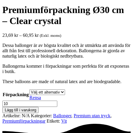
Premiumförpackning Ø30 cm
– Clear crystal
Prisintervall:
23,69
kr
–
60,95
kr
(Exkl. moms)
23,69 kr
Dessa ballonger är av högsta kvalitet och är utmärkta att använda för
till
allt från fest till professionell dekoration. Ballongerna är gjorda av
60,95 kr
naturlig latex och är biologiskt nedbrytbara.
Ballongerna kommer i förpackningar som perfekta för att exponeras
i butik.
These balloons are made of natural latex and are biodegradable.
Förpackning
Rensa
Premiumförpackning
Ø30
Lägg till i varukorg
cm
Artikelnr:
N/A
Kategorier:
Ballonger
,
Premium utan tryck
,
-
Premium­förpackningar
Etikett:
Vit
Clear
crystal