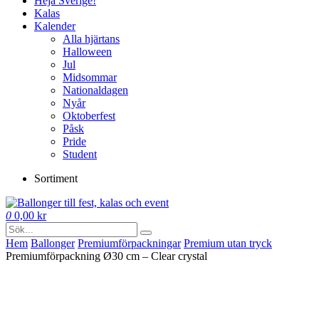
Heja Sverige!
Kalas
Kalender
Alla hjärtans
Halloween
Jul
Midsommar
Nationaldagen
Nyår
Oktoberfest
Påsk
Pride
Student
Sortiment
0
0,00
kr
Hem
Ballonger
Premium­förpackningar
Premium utan tryck
Premiumförpackning Ø30 cm – Clear crystal