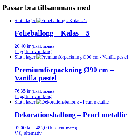
Passar bra tillsammans med
Slut i lager
Folieballong – Kalas – 5
26,40
kr
(Exkl. moms)
Lägg till i varukorg
Slut i lager
Premiumförpackning Ø90 cm –
Vanilla pastel
76,35
kr
(Exkl. moms)
Lägg till i varukorg
Slut i lager
Dekorationsballong – Pearl metallic
Prisintervall:
92,00
kr
–
485,00
kr
(Exkl. moms)
92,00 kr
Välj alternativ