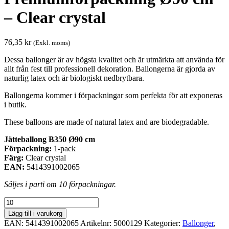
– Clear crystal
76,35
kr
(Exkl. moms)
Dessa ballonger är av högsta kvalitet och är utmärkta att använda för
allt från fest till professionell dekoration. Ballongerna är gjorda av
naturlig latex och är biologiskt nedbrytbara.
Ballongerna kommer i förpackningar som perfekta för att exponeras
i butik.
These balloons are made of natural latex and are biodegradable.
Jätteballong B350 Ø90 cm
Förpackning:
1-pack
Färg:
Clear crystal
EAN:
5414391002065
Säljes i parti om 10 förpackningar.
Premiumförpackning
Ø90
Lägg till i varukorg
cm
EAN:
5414391002065
Artikelnr:
5000129
Kategorier:
Ballonger
,
-