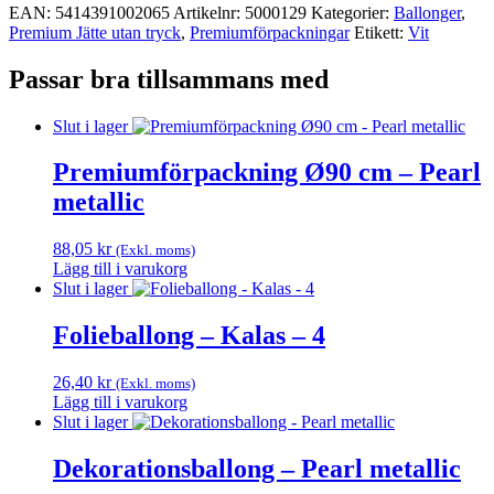
EAN:
5414391002065
Artikelnr:
5000129
Kategorier:
Ballonger
,
Premium Jätte utan tryck
,
Premium­förpackningar
Etikett:
Vit
Passar bra tillsammans med
Slut i lager
Premiumförpackning Ø90 cm – Pearl
metallic
88,05
kr
(Exkl. moms)
Lägg till i varukorg
Slut i lager
Folieballong – Kalas – 4
26,40
kr
(Exkl. moms)
Lägg till i varukorg
Slut i lager
Dekorationsballong – Pearl metallic