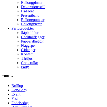
Ballongpinnar
Dekorationsställ
Hi-Float
Presentband
Ballongpumpar
Ballong­vikter
Party­­produkter
Såpbubblor
Cocktail­flaggor
Pappers­flaggor
Flaggspel
Girlanger
Konfetti
Tårtljus
Creperullar
Party
Tillfälle
Bröllop
Dop/Baby
Event
Fest
Födelsedag