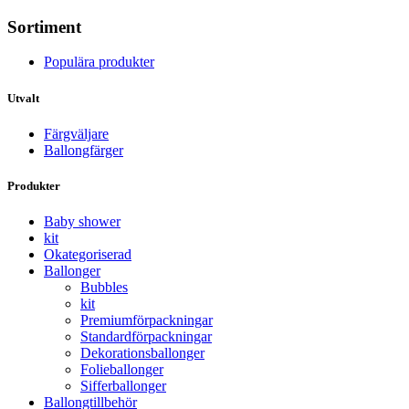
Sortiment
Populära produkter
Utvalt
Färgväljare
Ballongfärger
Produkter
Baby shower
kit
Okategoriserad
Ballonger
Bubbles
kit
Premium­förpackningar
Standard­­förpackningar
Dekorations­ballonger
Folie­­­ballonger
Siffer­­ballonger
Ballong­tillbehör