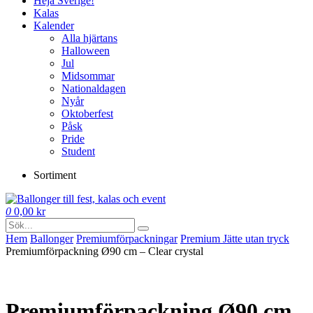
Heja Sverige!
Kalas
Kalender
Alla hjärtans
Halloween
Jul
Midsommar
Nationaldagen
Nyår
Oktoberfest
Påsk
Pride
Student
Sortiment
0
0,00
kr
Hem
Ballonger
Premium­förpackningar
Premium Jätte utan tryck
Premiumförpackning Ø90 cm – Clear crystal
Premiumförpackning Ø90 cm