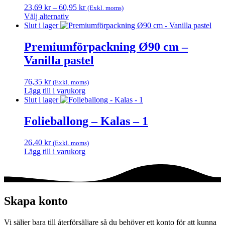
Prisintervall:
23,69
kr
–
60,95
kr
(Exkl. moms)
23,69 kr
Välj alternativ
Den
till
Slut i lager
här
60,95 kr
produkten
Premiumförpackning Ø90 cm –
har
Vanilla pastel
flera
varianter.
De
76,35
kr
(Exkl. moms)
olika
Lägg till i varukorg
alternativen
Slut i lager
kan
väljas
Folieballong – Kalas – 1
på
produktsidan
26,40
kr
(Exkl. moms)
Lägg till i varukorg
Skapa konto
Vi säljer bara till återförsäljare så du behöver ett konto för att kunna