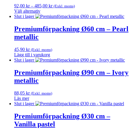
Prisintervall:
92,00
kr
–
485,00
kr
(Exkl. moms)
92,00 kr
Välj alternativ
Den
till
Slut i lager
här
485,00 kr
produkten
Premiumförpackning Ø60 cm – Pearl
har
metallic
flera
varianter.
De
45,90
kr
(Exkl. moms)
olika
Lägg till i varukorg
alternativen
Slut i lager
kan
väljas
Premiumförpackning Ø90 cm – Ivory
på
metallic
produktsidan
88,05
kr
(Exkl. moms)
Läs mer
Slut i lager
Premiumförpackning Ø30 cm –
Vanilla pastel