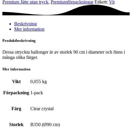
Premium Jätte utan tryck
,
Premium­förpackningar
Etikett:
Vit
Clear
crystal
mängd
Beskrivning
Mer information
Produktbeskrivning
Dessa otryckta ballonger är av storlek 90 cm i diameter och finns i
många olika färger.
Mer information
Vikt
0,055 kg
Förpackning
1-pack
Färg
Clear crystal
Storlek
B350 (Ø90 cm)