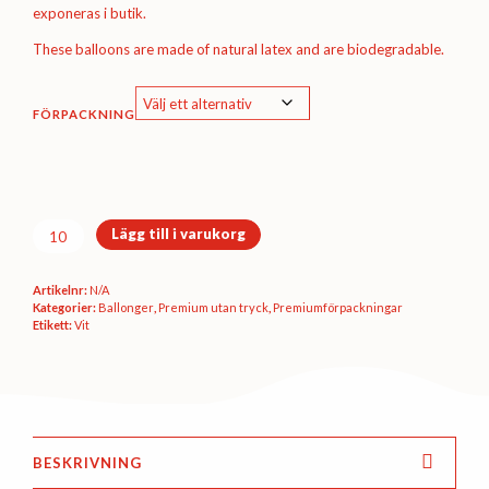
exponeras i butik.
These balloons are made of natural latex and are biodegradable.
FÖRPACKNING
Premiumförpackning
Lägg till i varukorg
Ø30
cm
Artikelnr:
N/A
-
Kategorier:
Ballonger
,
Premium utan tryck
,
Premium­förpackningar
Vanilla
Etikett:
Vit
pastel
mängd
BESKRIVNING