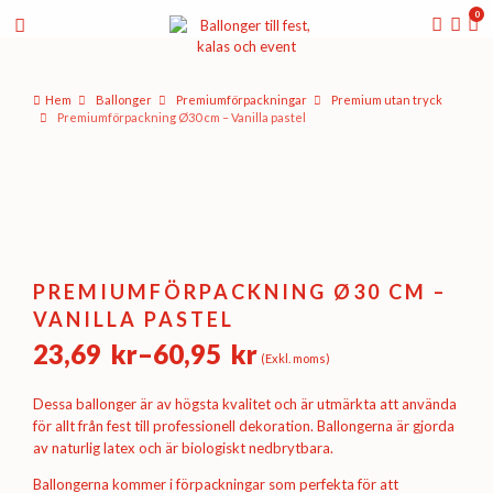
0
Hem
Ballonger
Premium­förpackningar
Premium utan tryck
Premiumförpackning Ø30 cm – Vanilla pastel
PREMIUMFÖRPACKNING Ø30 CM –
VANILLA PASTEL
23,69
kr
–
60,95
kr
(Exkl. moms)
Prisintervall:
23,69 kr
Dessa ballonger är av högsta kvalitet och är utmärkta att använda
till
för allt från fest till professionell dekoration. Ballongerna är gjorda
av naturlig latex och är biologiskt nedbrytbara.
60,95 kr
Ballongerna kommer i förpackningar som perfekta för att