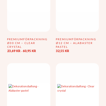
PREMIUMFÖRPACKNING
PREMIUMFÖRPACKNING
Ø30 CM – CLEAR
Ø12 CM – ALABASTER
CRYSTAL
PASTEL
Prisintervall:
23,69
KR
60,95
KR
32,55
KR
–
23,69 kr
Den
till
här
60,95 kr
produkten
har
flera
varianter.
De
olika
alternativen
kan
väljas
på