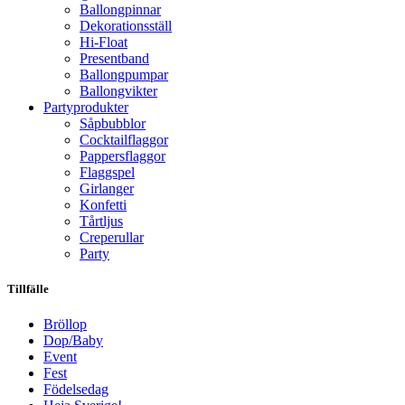
Ballongpinnar
Dekorationsställ
Hi-Float
Presentband
Ballongpumpar
Ballong­vikter
Party­­produkter
Såpbubblor
Cocktail­flaggor
Pappers­flaggor
Flaggspel
Girlanger
Konfetti
Tårtljus
Creperullar
Party
Tillfälle
Bröllop
Dop/Baby
Event
Fest
Födelsedag