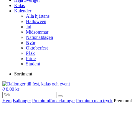
Heja Sverige!
Kalas
Kalender
Alla hjärtans
Halloween
Jul
Midsommar
Nationaldagen
Nyår
Oktoberfest
Påsk
Pride
Student
Sortiment
0
0,00
kr
Hem
Ballonger
Premium­förpackningar
Premium utan tryck
Premiumf