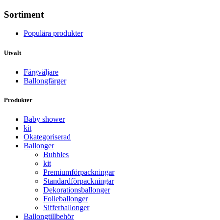
Sortiment
Populära produkter
Utvalt
Färgväljare
Ballongfärger
Produkter
Baby shower
kit
Okategoriserad
Ballonger
Bubbles
kit
Premium­förpackningar
Standard­­förpackningar
Dekorations­ballonger
Folie­­­ballonger
Siffer­­ballonger
Ballong­tillbehör