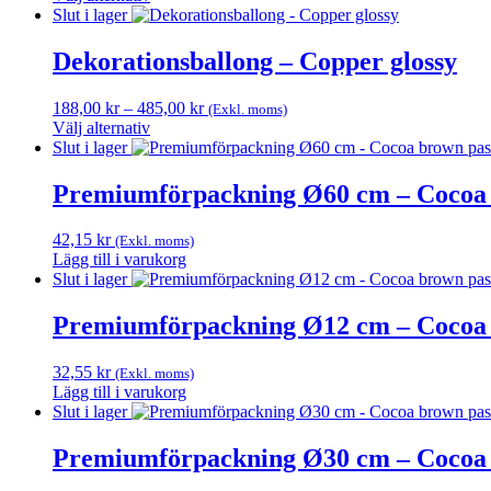
Den
till
Slut i lager
här
420,00 kr
produkten
Dekorationsballong – Copper glossy
har
flera
Prisintervall:
188,00
kr
–
485,00
kr
(Exkl. moms)
varianter.
188,00 kr
Välj alternativ
De
Den
till
Slut i lager
olika
här
485,00 kr
alternativen
produkten
Premiumförpackning Ø60 cm – Cocoa 
kan
har
väljas
flera
på
42,15
kr
(Exkl. moms)
varianter.
produktsidan
Lägg till i varukorg
De
Slut i lager
olika
alternativen
Premiumförpackning Ø12 cm – Cocoa 
kan
väljas
på
32,55
kr
(Exkl. moms)
produktsidan
Lägg till i varukorg
Slut i lager
Premiumförpackning Ø30 cm – Cocoa 