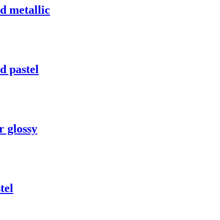
 metallic
 pastel
 glossy
tel