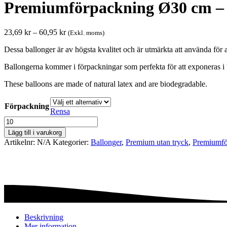
Premiumförpackning Ø30 cm – 
Prisintervall:
23,69
kr
–
60,95
kr
(Exkl. moms)
23,69 kr
Dessa ballonger är av högsta kvalitet och är utmärkta att använda för al
till
60,95 kr
Ballongerna kommer i förpackningar som perfekta för att exponeras i 
These balloons are made of natural latex and are biodegradable.
Förpackning
Rensa
Premiumförpackning
Ø30
Lägg till i varukorg
cm
Artikelnr:
N/A
Kategorier:
Ballonger
,
Premium utan tryck
,
Premium­f
-
Almond
pastel
mängd
Beskrivning
Mer information