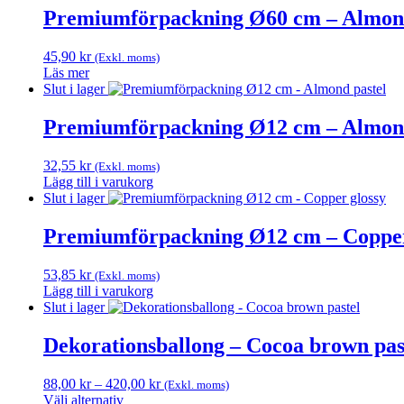
Premiumförpackning Ø60 cm – Almond
45,90
kr
(Exkl. moms)
Läs mer
Slut i lager
Premiumförpackning Ø12 cm – Almond
32,55
kr
(Exkl. moms)
Lägg till i varukorg
Slut i lager
Premiumförpackning Ø12 cm – Copper
53,85
kr
(Exkl. moms)
Lägg till i varukorg
Slut i lager
Dekorationsballong – Cocoa brown pas
Prisintervall:
88,00
kr
–
420,00
kr
(Exkl. moms)
88,00 kr
Välj alternativ