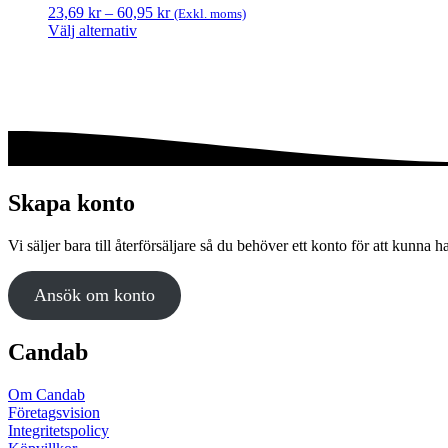
Prisintervall:
23,69
kr
–
60,95
kr
(Exkl. moms)
23,69 kr
Välj alternativ
Den
till
här
60,95 kr
produkten
har
flera
varianter.
De
olika
alternativen
Skapa konto
kan
väljas
Vi säljer bara till återförsäljare så du behöver ett konto för att kunna h
på
produktsidan
Ansök om konto
Candab
Om Candab
Företagsvision
Integritetspolicy