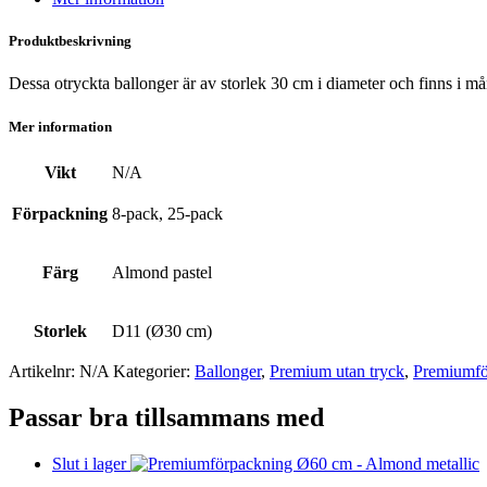
Produktbeskrivning
Dessa otryckta ballonger är av storlek 30 cm i diameter och finns i må
Mer information
Vikt
N/A
Förpackning
8-pack, 25-pack
Färg
Almond pastel
Storlek
D11 (Ø30 cm)
Artikelnr:
N/A
Kategorier:
Ballonger
,
Premium utan tryck
,
Premium­f
Passar bra tillsammans med
Slut i lager