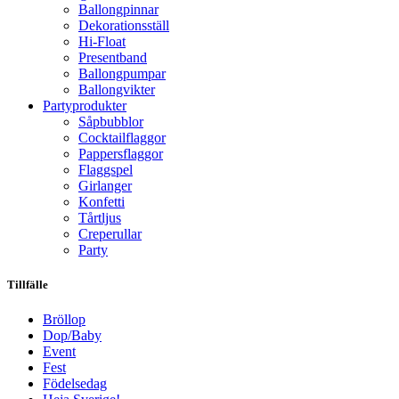
Ballongpinnar
Dekorationsställ
Hi-Float
Presentband
Ballongpumpar
Ballong­vikter
Party­­produkter
Såpbubblor
Cocktail­flaggor
Pappers­flaggor
Flaggspel
Girlanger
Konfetti
Tårtljus
Creperullar
Party
Tillfälle
Bröllop
Dop/Baby
Event
Fest
Födelsedag