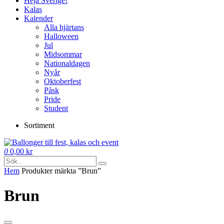
Heja Sverige!
Kalas
Kalender
Alla hjärtans
Halloween
Jul
Midsommar
Nationaldagen
Nyår
Oktoberfest
Påsk
Pride
Student
Sortiment
0
0,00
kr
Hem
Produkter märkta ”Brun”
Brun