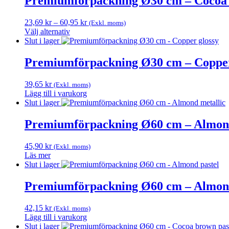
Premiumförpackning Ø30 cm – Cocoa 
har
flera
Prisintervall:
23,69
kr
–
60,95
kr
(Exkl. moms)
varianter.
23,69 kr
Välj alternativ
De
Den
till
Slut i lager
olika
här
60,95 kr
alternativen
produkten
Premiumförpackning Ø30 cm – Copper
kan
har
väljas
flera
på
39,65
kr
(Exkl. moms)
varianter.
produktsidan
Lägg till i varukorg
De
Slut i lager
olika
alternativen
Premiumförpackning Ø60 cm – Almond
kan
väljas
på
45,90
kr
(Exkl. moms)
produktsidan
Läs mer
Slut i lager
Premiumförpackning Ø60 cm – Almond
42,15
kr
(Exkl. moms)
Lägg till i varukorg
Slut i lager