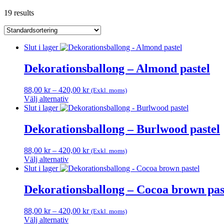
19 results
Slut i lager
Dekorationsballong – Almond pastel
Prisintervall:
88,00
kr
–
420,00
kr
(Exkl. moms)
88,00 kr
Välj alternativ
Den
till
Slut i lager
här
420,00 kr
produkten
Dekorationsballong – Burlwood pastel
har
flera
Prisintervall:
88,00
kr
–
420,00
kr
(Exkl. moms)
varianter.
88,00 kr
Välj alternativ
De
Den
till
Slut i lager
olika
här
420,00 kr
alternativen
produkten
Dekorationsballong – Cocoa brown pas
kan
har
väljas
flera
på
Prisintervall:
88,00
kr
–
420,00
kr
(Exkl. moms)
varianter.
produktsidan
88,00 kr
Välj alternativ
De