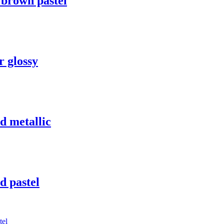
brown pastel
 glossy
 metallic
 pastel