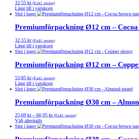
32,55
kr
(Exkl. moms)
produktsidan
Lägg till i varukorg
Slut i lager
Premiumförpackning Ø12 cm – Cocoa 
32,55
kr
(Exkl. moms)
Lägg till i varukorg
Slut i lager
Premiumförpackning Ø12 cm – Copper
53,85
kr
(Exkl. moms)
Lägg till i varukorg
Slut i lager
Premiumförpackning Ø30 cm – Almond
Prisintervall:
23,69
kr
–
60,95
kr
(Exkl. moms)
23,69 kr
Välj alternativ
Den
till
Slut i lager
här
60,95 kr
produkten