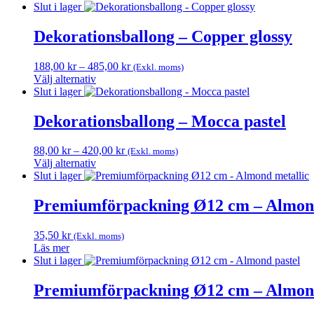
Den
till
Slut i lager
olika
här
420,00 kr
alternativen
produkten
Dekorationsballong – Copper glossy
kan
har
väljas
flera
på
Prisintervall:
188,00
kr
–
485,00
kr
(Exkl. moms)
varianter.
produktsidan
188,00 kr
Välj alternativ
De
Den
till
Slut i lager
olika
här
485,00 kr
alternativen
produkten
Dekorationsballong – Mocca pastel
kan
har
väljas
flera
på
Prisintervall:
88,00
kr
–
420,00
kr
(Exkl. moms)
varianter.
produktsidan
88,00 kr
Välj alternativ
De
Den
till
Slut i lager
olika
här
420,00 kr
alternativen
produkten
Premiumförpackning Ø12 cm – Almond
kan
har
väljas
flera
på
35,50
kr
(Exkl. moms)
varianter.
produktsidan
Läs mer
De
Slut i lager
olika
alternativen
Premiumförpackning Ø12 cm – Almond
kan
väljas
på