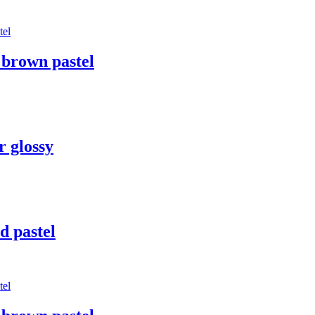
brown pastel
 glossy
 pastel