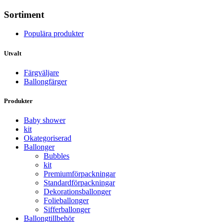
Sortiment
Populära produkter
Utvalt
Färgväljare
Ballongfärger
Produkter
Baby shower
kit
Okategoriserad
Ballonger
Bubbles
kit
Premium­förpackningar
Standard­­förpackningar
Dekorations­ballonger
Folie­­­ballonger
Siffer­­ballonger
Ballong­tillbehör