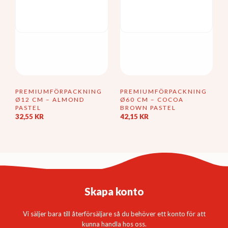
på
produktsidan
PREMIUMFÖRPACKNING
PREMIUMFÖRPACKNING
Ø12 CM – ALMOND
Ø60 CM – COCOA
PASTEL
BROWN PASTEL
32,55
KR
42,15
KR
Skapa konto
Vi säljer bara till återförsäljare så du behöver ett konto för att
kunna handla hos oss.