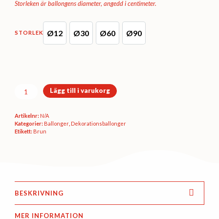
Storleken är ballongens diameter, angedd i centimeter.
Ø12
Ø30
Ø60
Ø90
STORLEK
D5 (Ø12 cm)
D11 (Ø30 cm)
B250 (Ø60 cm)
B350 (Ø90 cm)
Dekorationsballong
Lägg till i varukorg
-
Mocca
Artikelnr:
N/A
pastel
Kategorier:
Ballonger
,
Dekorations­ballonger
mängd
Etikett:
Brun
BESKRIVNING
MER INFORMATION