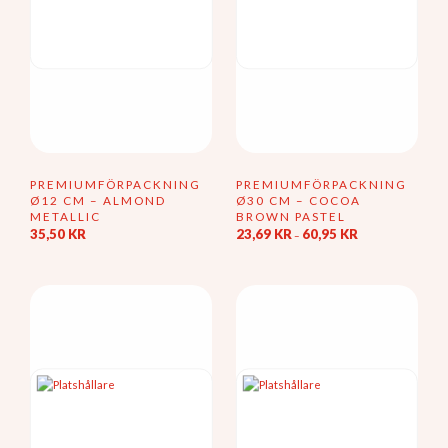
produktsidan
PREMIUMFÖRPACKNING
PREMIUMFÖRPACKNING
Ø12 CM – ALMOND
Ø30 CM – COCOA
METALLIC
BROWN PASTEL
Prisintervall:
35,50
KR
23,69
KR
60,95
KR
–
23,69 kr
Den
till
här
60,95 kr
produkten
har
flera
varianter.
De
olika
alternativen
kan
väljas