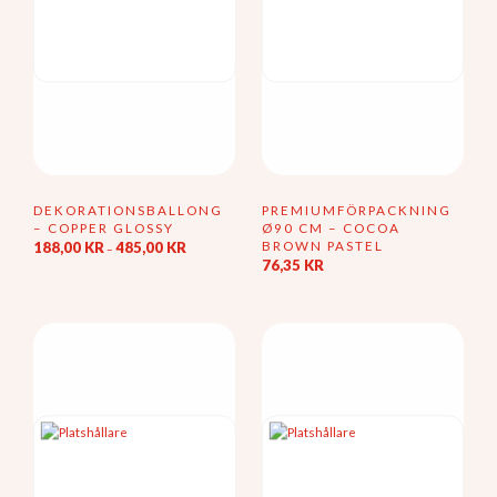
DEKORATIONSBALLONG
PREMIUMFÖRPACKNING
– COPPER GLOSSY
Ø90 CM – COCOA
Prisintervall:
BROWN PASTEL
188,00
KR
485,00
KR
–
188,00 kr
76,35
KR
Den
till
här
485,00 kr
produkten
har
flera
varianter.
De
olika
alternativen
kan
väljas
på