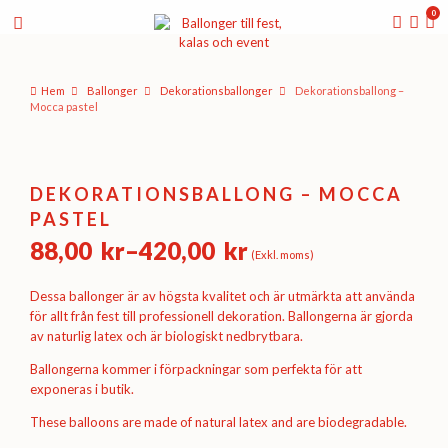
0
Hem
Ballonger
Dekorations­ballonger
Dekorationsballong –
Mocca pastel
DEKORATIONSBALLONG – MOCCA
PASTEL
88,00
kr
–
420,00
kr
(Exkl. moms)
Prisintervall:
88,00 kr
Dessa ballonger är av högsta kvalitet och är utmärkta att använda
till
för allt från fest till professionell dekoration. Ballongerna är gjorda
av naturlig latex och är biologiskt nedbrytbara.
420,00 kr
Ballongerna kommer i förpackningar som perfekta för att
exponeras i butik.
These balloons are made of natural latex and are biodegradable.