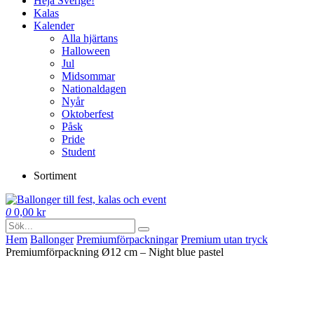
Heja Sverige!
Kalas
Kalender
Alla hjärtans
Halloween
Jul
Midsommar
Nationaldagen
Nyår
Oktoberfest
Påsk
Pride
Student
Sortiment
0
0,00
kr
Hem
Ballonger
Premium­förpackningar
Premium utan tryck
Premiumförpackning Ø12 cm – Night blue pastel