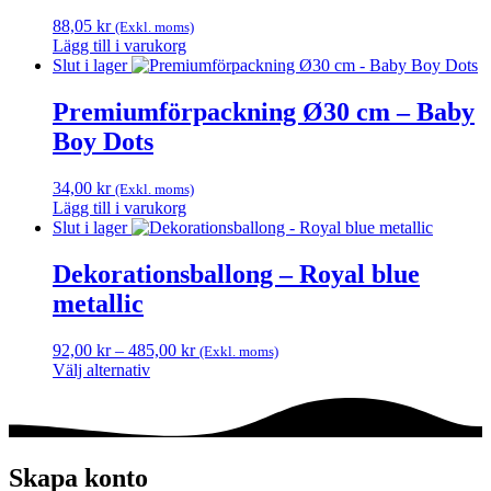
De
olika
88,05
kr
(Exkl. moms)
alternativen
Lägg till i varukorg
kan
Slut i lager
väljas
på
Premiumförpackning Ø30 cm – Baby
produktsidan
Boy Dots
34,00
kr
(Exkl. moms)
Lägg till i varukorg
Slut i lager
Dekorationsballong – Royal blue
metallic
Prisintervall:
92,00
kr
–
485,00
kr
(Exkl. moms)
92,00 kr
Välj alternativ
Den
till
här
485,00 kr
produkten
har
flera
Skapa konto
varianter.