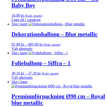
Baby Boy
34,00
kr
(Exkl. moms)
Lägg till i varukorg
Slut i lager
Dekorationsballong – Blue metallic
Prisintervall:
92,00
kr
–
485,00
kr
(Exkl. moms)
92,00 kr
Välj alternativ
Den
till
Slut i lager
här
485,00 kr
produkten
Folieballong – Siffra – 1
har
flera
Prisintervall:
30,10
kr
–
37,20
kr
(Exkl. moms)
varianter.
30,10 kr
Välj alternativ
De
Den
till
Slut i lager
olika
här
37,20 kr
alternativen
produkten
kan
har
Premiumförpackning Ø90 cm – Royal
väljas
flera
på
blue metallic
varianter.
produktsidan