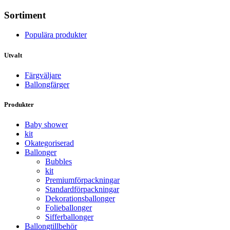
Sortiment
Populära produkter
Utvalt
Färgväljare
Ballongfärger
Produkter
Baby shower
kit
Okategoriserad
Ballonger
Bubbles
kit
Premium­förpackningar
Standard­­förpackningar
Dekorations­ballonger
Folie­­­ballonger
Siffer­­ballonger
Ballong­tillbehör