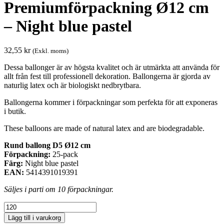
Premiumförpackning Ø12 cm
– Night blue pastel
32,55
kr
(Exkl. moms)
Dessa ballonger är av högsta kvalitet och är utmärkta att använda för
allt från fest till professionell dekoration. Ballongerna är gjorda av
naturlig latex och är biologiskt nedbrytbara.
Ballongerna kommer i förpackningar som perfekta för att exponeras
i butik.
These balloons are made of natural latex and are biodegradable.
Rund ballong D5 Ø12 cm
Förpackning:
25-pack
Färg:
Night blue pastel
EAN:
5414391019391
Säljes i parti om 10 förpackningar.
Premiumförpackning
Ø12
Lägg till i varukorg
cm