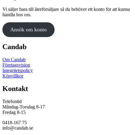
De
Vi säljer bara till återförsäljare så du behöver ett konto för att kunna
olika
handla hos oss.
alternativen
kan
väljas
Ansök om konto
på
produktsidan
Candab
Om Candab
Företagsvision
Integritetspolicy
Köpvillkor
Kontakt
Telefontid
Måndag-Torsdag 8-17
Fredag 8-15
0418-167 75
info@candab.se