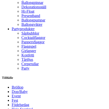
Ballongpinnar
Dekorationsställ
Hi-Float
Presentband
Ballongpumpar
Ballong­vikter
Party­­produkter
Såpbubblor
Cocktail­flaggor
Pappers­flaggor
Flaggspel
Girlanger
Konfetti
Tårtljus
Creperullar
Party
Tillfälle
Bröllop
Dop/Baby
Event
Fest
Födelsedag