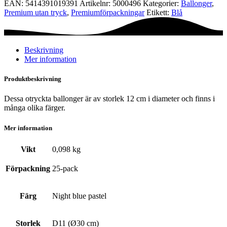
EAN:
5414391019391
Artikelnr:
5000496
Kategorier:
Ballonger
,
-
Premium utan tryck
,
Premium­förpackningar
Etikett:
Blå
Night
blue
pastel
mängd
Beskrivning
Mer information
Produktbeskrivning
Dessa otryckta ballonger är av storlek 12 cm i diameter och finns i
många olika färger.
Mer information
Vikt
0,098 kg
Förpackning
25-pack
Färg
Night blue pastel
Storlek
D11 (Ø30 cm)