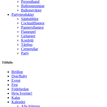
Presentband
Ballongpumpar
Ballong­vikter
Party­­produkter
Såpbubblor
Cocktail­flaggor
Pappers­flaggor
Flaggspel
Girlanger
Konfetti
Tårtljus
Creperullar
Party
Tillfälle
Bröllop
Dop/Baby
Event
Fest
Födelsedag
Heja Sverige!
Kalas
Kalender
Alla hjärtans