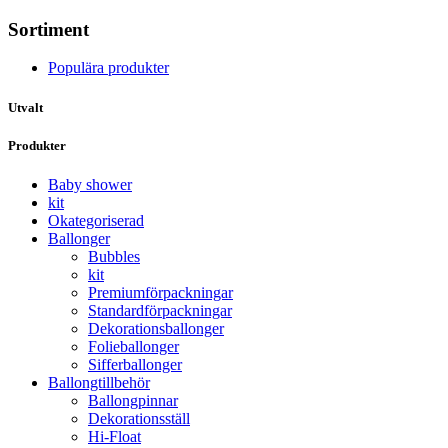
Sortiment
Populära produkter
Utvalt
Produkter
Baby shower
kit
Okategoriserad
Ballonger
Bubbles
kit
Premium­förpackningar
Standard­­förpackningar
Dekorations­ballonger
Folie­­­ballonger
Siffer­­ballonger
Ballong­tillbehör
Ballongpinnar
Dekorationsställ
Hi-Float