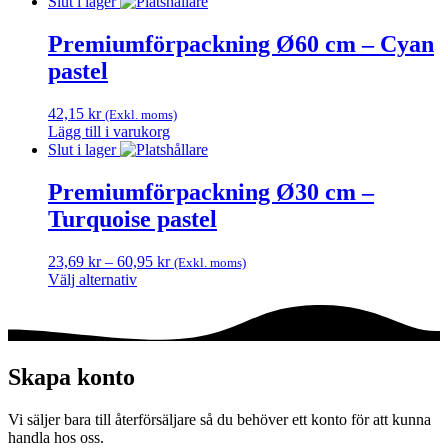
Slut i lager
Premiumförpackning Ø60 cm – Cyan
pastel
42,15
kr
(Exkl. moms)
Lägg till i varukorg
Slut i lager
Premiumförpackning Ø30 cm –
Turquoise pastel
Prisintervall:
23,69
kr
–
60,95
kr
(Exkl. moms)
23,69 kr
Välj alternativ
Den
till
här
60,95 kr
produkten
har
flera
Skapa konto
varianter.
De
Vi säljer bara till återförsäljare så du behöver ett konto för att kunna
olika
handla hos oss.
alternativen