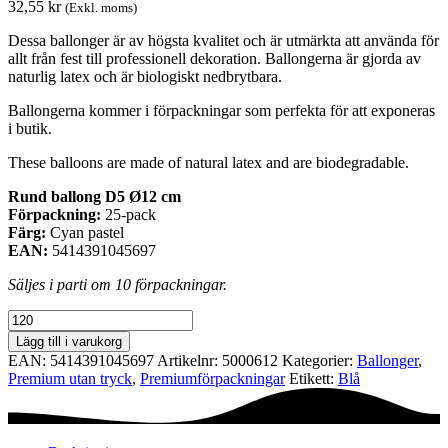
32,55
kr
(Exkl. moms)
Dessa ballonger är av högsta kvalitet och är utmärkta att använda för
allt från fest till professionell dekoration. Ballongerna är gjorda av
naturlig latex och är biologiskt nedbrytbara.
Ballongerna kommer i förpackningar som perfekta för att exponeras
i butik.
These balloons are made of natural latex and are biodegradable.
Rund ballong D5 Ø12 cm
Förpackning:
25-pack
Färg:
Cyan pastel
EAN:
5414391045697
Säljes i parti om 10 förpackningar.
Premiumförpackning
Ø12
Lägg till i varukorg
cm
EAN:
5414391045697
Artikelnr:
5000612
Kategorier:
Ballonger
,
-
Premium utan tryck
,
Premium­förpackningar
Etikett:
Blå
Cyan
pastel
mängd