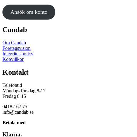
kan
väljas
Ansök om konto
på
produktsidan
Candab
Om Candab
Företagsvision
Integritetspolicy
Köpvillkor
Kontakt
Telefontid
Måndag-Torsdag 8-17
Fredag 8-15
0418-167 75
info@candab.se
Betala med
Klarna.