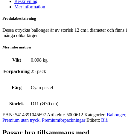
Beskrivning
Mer information
Produktbeskrivning
Dessa otryckta ballonger är av storlek 12 cm i diameter och finns i
många olika färger.
Mer information
Vikt
0,098 kg
Förpackning
25-pack
Färg
Cyan pastel
Storlek
D11 (Ø30 cm)
EAN:
5414391045697
Artikelnr:
5000612
Kategorier:
Ballonger
,
Premium utan tryck
,
Premium­förpackningar
Etikett:
Blå
Passar bra tillsammans med