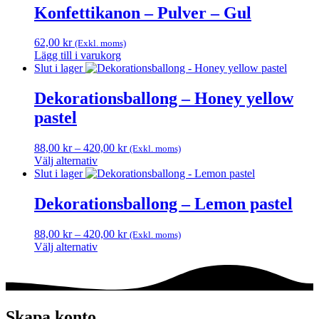
väljas
Konfettikanon – Pulver – Gul
på
produktsidan
62,00
kr
(Exkl. moms)
Lägg till i varukorg
Slut i lager
Dekorationsballong – Honey yellow
pastel
Prisintervall:
88,00
kr
–
420,00
kr
(Exkl. moms)
88,00 kr
Välj alternativ
Den
till
Slut i lager
här
420,00 kr
produkten
Dekorationsballong – Lemon pastel
har
flera
Prisintervall:
88,00
kr
–
420,00
kr
(Exkl. moms)
varianter.
88,00 kr
Välj alternativ
De
Den
till
olika
här
420,00 kr
alternativen
produkten
kan
har
väljas
flera
Skapa konto
på