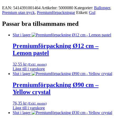
EAN:
5414391001464
Artikelnr:
5000080
Kategorier:
Ballonger
,
Premium utan tryck
,
Premium­förpackningar
Etikett:
Gul
Passar bra tillsammans med
Slut i lager
Premiumförpackning Ø12 cm –
Lemon pastel
32,55
kr
(Exkl. moms)
Lägg till i varukorg
Slut i lager
Premiumförpackning Ø90 cm –
Yellow crystal
76,35
kr
(Exkl. moms)
Lägg till i varukorg
Slut i lager