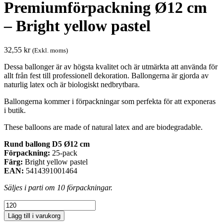
Premiumförpackning Ø12 cm
– Bright yellow pastel
32,55
kr
(Exkl. moms)
Dessa ballonger är av högsta kvalitet och är utmärkta att använda för
allt från fest till professionell dekoration. Ballongerna är gjorda av
naturlig latex och är biologiskt nedbrytbara.
Ballongerna kommer i förpackningar som perfekta för att exponeras
i butik.
These balloons are made of natural latex and are biodegradable.
Rund ballong D5 Ø12 cm
Förpackning:
25-pack
Färg:
Bright yellow pastel
EAN:
5414391001464
Säljes i parti om 10 förpackningar.
Premiumförpackning
Ø12
Lägg till i varukorg
cm