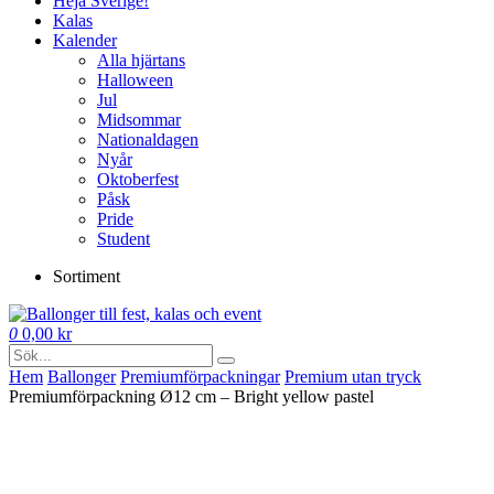
Heja Sverige!
Kalas
Kalender
Alla hjärtans
Halloween
Jul
Midsommar
Nationaldagen
Nyår
Oktoberfest
Påsk
Pride
Student
Sortiment
0
0,00
kr
Hem
Ballonger
Premium­förpackningar
Premium utan tryck
Premiumförpackning Ø12 cm – Bright yellow pastel