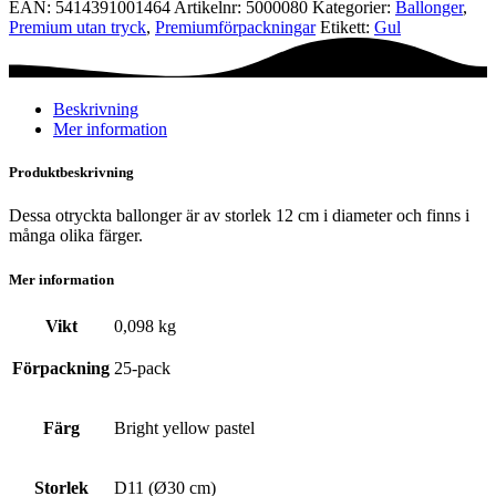
EAN:
5414391001464
Artikelnr:
5000080
Kategorier:
Ballonger
,
-
Premium utan tryck
,
Premium­förpackningar
Etikett:
Gul
Bright
yellow
pastel
mängd
Beskrivning
Mer information
Produktbeskrivning
Dessa otryckta ballonger är av storlek 12 cm i diameter och finns i
många olika färger.
Mer information
Vikt
0,098 kg
Förpackning
25-pack
Färg
Bright yellow pastel
Storlek
D11 (Ø30 cm)