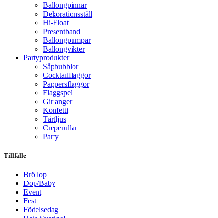
Ballongpinnar
Dekorationsställ
Hi-Float
Presentband
Ballongpumpar
Ballong­vikter
Party­­produkter
Såpbubblor
Cocktail­flaggor
Pappers­flaggor
Flaggspel
Girlanger
Konfetti
Tårtljus
Creperullar
Party
Tillfälle
Bröllop
Dop/Baby
Event
Fest
Födelsedag