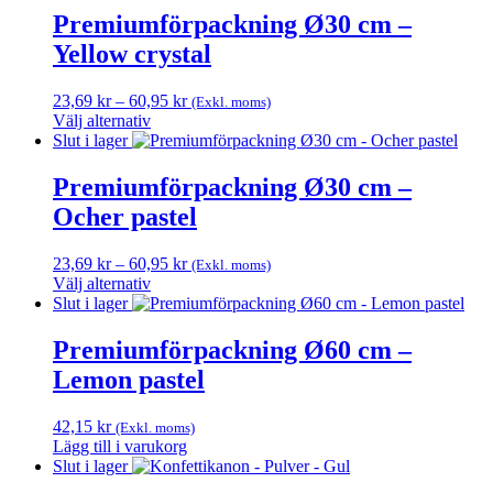
Premiumförpackning Ø30 cm –
Yellow crystal
Prisintervall:
23,69
kr
–
60,95
kr
(Exkl. moms)
23,69 kr
Välj alternativ
Den
till
Slut i lager
här
60,95 kr
produkten
Premiumförpackning Ø30 cm –
har
Ocher pastel
flera
varianter.
De
Prisintervall:
23,69
kr
–
60,95
kr
(Exkl. moms)
olika
23,69 kr
Välj alternativ
alternativen
Den
till
Slut i lager
kan
här
60,95 kr
väljas
produkten
Premiumförpackning Ø60 cm –
på
har
Lemon pastel
produktsidan
flera
varianter.
De
42,15
kr
(Exkl. moms)
olika
Lägg till i varukorg
alternativen
Slut i lager
kan