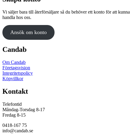
varianter.
produktsidan
De
Vi säljer bara till återförsäljare så du behöver ett konto för att kunna
olika
handla hos oss.
alternativen
kan
väljas
Ansök om konto
på
produktsidan
Candab
Om Candab
Företagsvision
Integritetspolicy
Köpvillkor
Kontakt
Telefontid
Måndag-Torsdag 8-17
Fredag 8-15
0418-167 75
info@candab.se