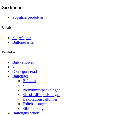
Sortiment
Populära produkter
Utvalt
Färgväljare
Ballongfärger
Produkter
Baby shower
kit
Okategoriserad
Ballonger
Bubbles
kit
Premium­förpackningar
Standard­­förpackningar
Dekorations­ballonger
Folie­­­ballonger
Siffer­­ballonger
Ballong­tillbehör