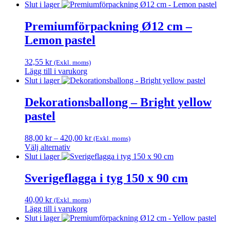
Den
till
Slut i lager
här
420,00 kr
produkten
Premiumförpackning Ø12 cm –
har
Lemon pastel
flera
varianter.
De
32,55
kr
(Exkl. moms)
olika
Lägg till i varukorg
alternativen
Slut i lager
kan
väljas
Dekorationsballong – Bright yellow
på
pastel
produktsidan
Prisintervall:
88,00
kr
–
420,00
kr
(Exkl. moms)
88,00 kr
Välj alternativ
Den
till
Slut i lager
här
420,00 kr
produkten
Sverigeflagga i tyg 150 x 90 cm
har
flera
40,00
kr
(Exkl. moms)
varianter.
Lägg till i varukorg
De
Slut i lager
olika
alternativen