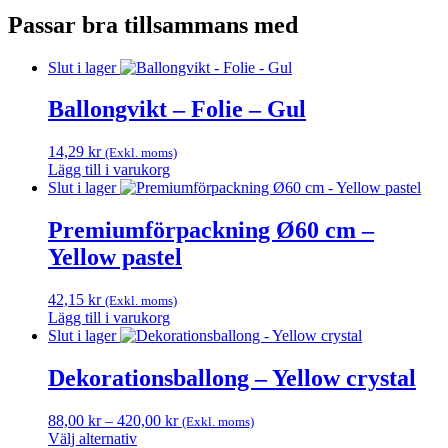
Passar bra tillsammans med
Slut i lager
Ballongvikt – Folie – Gul
14,29
kr
(Exkl. moms)
Lägg till i varukorg
Slut i lager
Premiumförpackning Ø60 cm –
Yellow pastel
42,15
kr
(Exkl. moms)
Lägg till i varukorg
Slut i lager
Dekorationsballong – Yellow crystal
Prisintervall:
88,00
kr
–
420,00
kr
(Exkl. moms)
88,00 kr
Välj alternativ