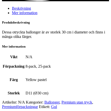
mängd
Beskrivning
Mer information
Produktbeskrivning
Dessa otryckta ballonger är av storlek 30 cm i diameter och finns i
många olika färger.
Mer information
Vikt
N/A
Förpackning
8-pack, 25-pack
Färg
Yellow pastel
Storlek
D11 (Ø30 cm)
Artikelnr:
N/A
Kategorier:
Ballonger
,
Premium utan tryck
,
Premium­förpackningar
Etikett:
Gul