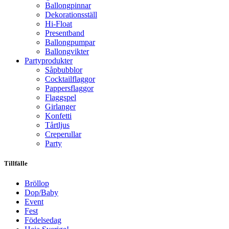
Ballongpinnar
Dekorationsställ
Hi-Float
Presentband
Ballongpumpar
Ballong­vikter
Party­­produkter
Såpbubblor
Cocktail­flaggor
Pappers­flaggor
Flaggspel
Girlanger
Konfetti
Tårtljus
Creperullar
Party
Tillfälle
Bröllop
Dop/Baby
Event
Fest
Födelsedag