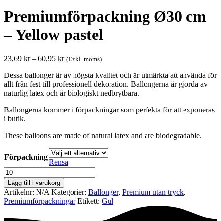
Premiumförpackning Ø30 cm
– Yellow pastel
Prisintervall:
23,69
kr
–
60,95
kr
(Exkl. moms)
23,69 kr
Dessa ballonger är av högsta kvalitet och är utmärkta att använda för
till
allt från fest till professionell dekoration. Ballongerna är gjorda av
60,95 kr
naturlig latex och är biologiskt nedbrytbara.
Ballongerna kommer i förpackningar som perfekta för att exponeras
i butik.
These balloons are made of natural latex and are biodegradable.
Förpackning
Rensa
Premiumförpackning
Ø30
Lägg till i varukorg
cm
Artikelnr:
N/A
Kategorier:
Ballonger
,
Premium utan tryck
,
-
Premium­förpackningar
Etikett:
Gul
Yellow
pastel