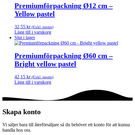
Premiumförpackning Ø12 cm –
kan
väljas
Yellow pastel
på
produktsidan
32,55
kr
(Exkl. moms)
Lägg till i varukorg
Slut i lager
Premiumförpackning Ø60 cm –
Bright yellow pastel
42,15
kr
(Exkl. moms)
Lägg till i varukorg
Skapa konto
Vi säljer bara till återförsäljare så du behöver ett konto för att kunna
handla hos oss.