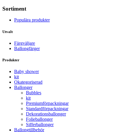
Sortiment
Populära produkter
Utvalt
Färgväljare
Ballongfärger
Produkter
Baby shower
kit
Okategoriserad
Ballonger
Bubbles
kit
Premium­förpackningar
Standard­­förpackningar
Dekorations­ballonger
Folie­­­ballonger
Siffer­­ballonger
Ballong­tillbehör