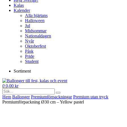
Heja Sverige!
Kalas
Kalender
Alla hjärtans
Halloween
Jul
Midsommar
Nationaldagen
Nyår
Oktoberfest
Påsk
Pride
Student
Sortiment
0
0,00
kr
Hem
Ballonger
Premium­förpackningar
Premium utan tryck
Premiumförpackning Ø30 cm – Yellow pastel