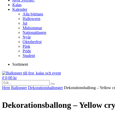
Heja Sverige!
Kalas
Kalender
Alla hjärtans
Halloween
Jul
Midsommar
Nationaldagen
Nyår
Oktoberfest
Påsk
Pride
Student
Sortiment
0
0,00
kr
Hem
Ballonger
Dekorations­ballonger
Dekorationsballong – Yellow cr
Dekorationsballong – Yellow cry