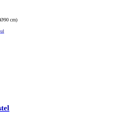
(Ø90 cm)
ul
tel