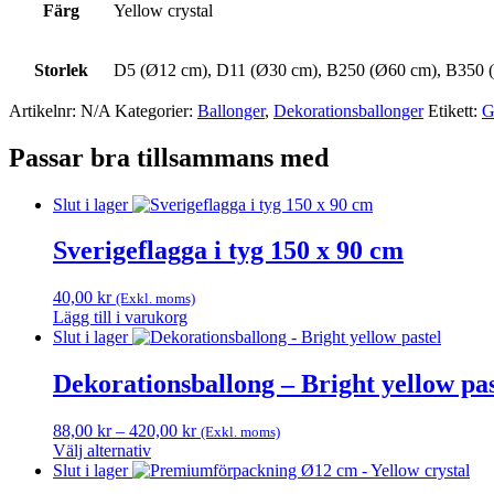
Färg
Yellow crystal
Storlek
D5 (Ø12 cm), D11 (Ø30 cm), B250 (Ø60 cm), B350 
Artikelnr:
N/A
Kategorier:
Ballonger
,
Dekorations­ballonger
Etikett:
G
Passar bra tillsammans med
Slut i lager
Sverigeflagga i tyg 150 x 90 cm
40,00
kr
(Exkl. moms)
Lägg till i varukorg
Slut i lager
Dekorationsballong – Bright yellow pas
Prisintervall:
88,00
kr
–
420,00
kr
(Exkl. moms)
88,00 kr
Välj alternativ
Den
till
Slut i lager
här
420,00 kr