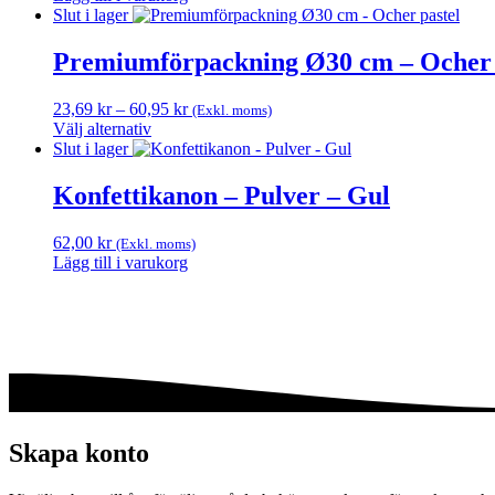
Slut i lager
Premiumförpackning Ø30 cm – Ocher 
Prisintervall:
23,69
kr
–
60,95
kr
(Exkl. moms)
23,69 kr
Välj alternativ
Den
till
Slut i lager
här
60,95 kr
produkten
Konfettikanon – Pulver – Gul
har
flera
62,00
kr
(Exkl. moms)
varianter.
Lägg till i varukorg
De
olika
alternativen
kan
väljas
på
produktsidan
Skapa konto