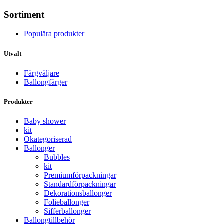
Sortiment
Populära produkter
Utvalt
Färgväljare
Ballongfärger
Produkter
Baby shower
kit
Okategoriserad
Ballonger
Bubbles
kit
Premium­förpackningar
Standard­­förpackningar
Dekorations­ballonger
Folie­­­ballonger
Siffer­­ballonger
Ballong­tillbehör