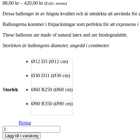
Prisintervall:
88,00
kr
–
420,00
kr
(Exkl. moms)
88,00 kr
Dessa ballonger är av högsta kvalitet och är utmärkta att använda för al
till
420,00 kr
Ballongerna kommer i förpackningar som perfekta för att exponeras i 
These balloons are made of natural latex and are biodegradable.
Storleken är ballongens diameter, angedd i centimeter.
Ø12
D5 (Ø12 cm)
Ø30
D11 (Ø30 cm)
Storlek
Ø60
B250 (Ø60 cm)
Ø90
B350 (Ø90 cm)
Rensa
Dekorationsballong
-
Lägg till i varukorg
Yellow