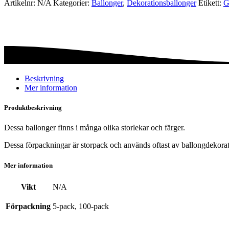
Artikelnr:
N/A
Kategorier:
Ballonger
,
Dekorations­ballonger
Etikett:
G
crystal
mängd
Beskrivning
Mer information
Produktbeskrivning
Dessa ballonger finns i många olika storlekar och färger.
Dessa förpackningar är storpack och används oftast av ballongdekorat
Mer information
Vikt
N/A
Förpackning
5-pack, 100-pack