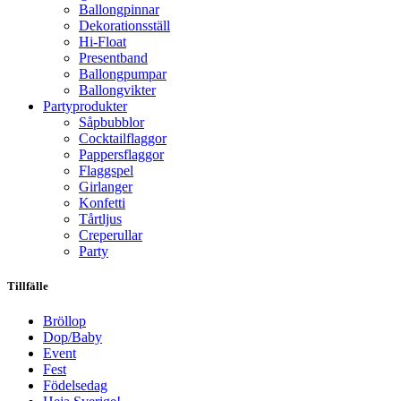
Ballongpinnar
Dekorationsställ
Hi-Float
Presentband
Ballongpumpar
Ballong­vikter
Party­­produkter
Såpbubblor
Cocktail­flaggor
Pappers­flaggor
Flaggspel
Girlanger
Konfetti
Tårtljus
Creperullar
Party
Tillfälle
Bröllop
Dop/Baby
Event
Fest
Födelsedag