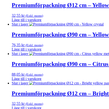
produkten
Premiumförpackning Ø12 cm – Yellow 
har
flera
32,55
kr
(Exkl. moms)
varianter.
Lägg till i varukorg
De
Slut i lager
olika
alternativen
Premiumförpackning Ø90 cm – Yellow 
kan
väljas
på
76,35
kr
(Exkl. moms)
produktsidan
Lägg till i varukorg
Slut i lager
Premiumförpackning Ø90 cm – Citrus 
88,05
kr
(Exkl. moms)
Lägg till i varukorg
Slut i lager
Premiumförpackning Ø12 cm – Bright 
32,55
kr
(Exkl. moms)
Lägg till i varukorg