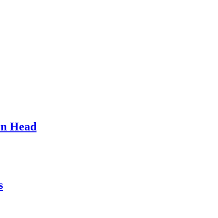
rn Head
s