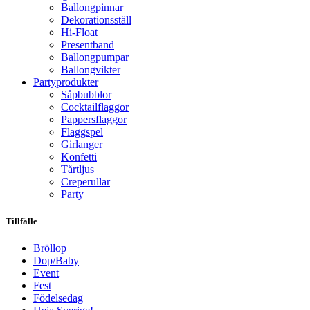
Ballongpinnar
Dekorationsställ
Hi-Float
Presentband
Ballongpumpar
Ballong­vikter
Party­­produkter
Såpbubblor
Cocktail­flaggor
Pappers­flaggor
Flaggspel
Girlanger
Konfetti
Tårtljus
Creperullar
Party
Tillfälle
Bröllop
Dop/Baby
Event
Fest
Födelsedag