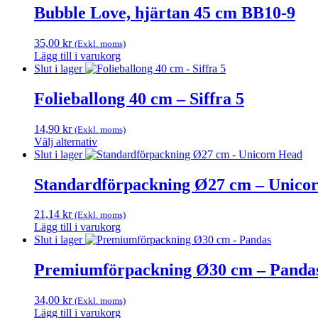
Bubble Love, hjärtan 45 cm BB10-9
35,00
kr
(Exkl. moms)
Lägg till i varukorg
Slut i lager
Folieballong 40 cm – Siffra 5
14,90
kr
(Exkl. moms)
Välj alternativ
Den
Slut i lager
här
produkten
Standardförpackning Ø27 cm – Unico
har
flera
21,14
kr
(Exkl. moms)
varianter.
Lägg till i varukorg
De
Slut i lager
olika
alternativen
Premiumförpackning Ø30 cm – Panda
kan
väljas
på
34,00
kr
(Exkl. moms)
produktsidan
Lägg till i varukorg