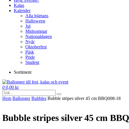
Heja Sverige!
Kalas
Kalender
Alla hjärtans
Halloween
Jul
Midsommar
Nationaldagen
Nyår
Oktoberfest
Påsk
Pride
Student
Sortiment
0
0,00
kr
Hem
Ballonger
Bubbles
Bubble stripes silver 45 cm BBQ008-18
Bubble stripes silver 45 cm BB