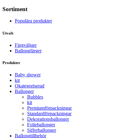
Sortiment
Populära produkter
Utvalt
Färgväljare
Ballongfärger
Produkter
Baby shower
kit
Okategoriserad
Ballonger
Bubbles
kit
Premium­förpackningar
Standard­­förpackningar
Dekorations­ballonger
Folie­­­ballonger
Siffer­­ballonger
Ballong­tillbehör