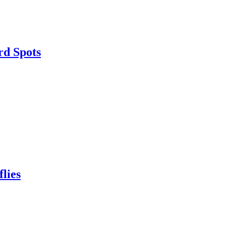
d Spots
lies