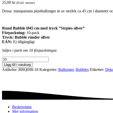
25,00
kr
(Exkl. moms)
Dessa transparanta plastballonger är av storlek ca 45 cm i diameter oc
Rund Bubble Ø45 cm med tryck ”Strpies silver”
Förpackning:
10-pack
Tryck:
Bubble ränder silver
EAN:
Ej tillgängligt
Säljes i parti om 10 förpackningar.
Bubble
stripes
Lägg till i varukorg
silver
Artikelnr:
BBQ008-18
Kategorier:
Ballonger
,
Bubbles
Etiketter:
Deko
45
cm
BBQ008-
18
mängd
Beskrivning
Mer information