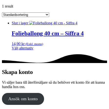
1 result
Slut i lager
Folieballong 40 cm – Siffra 4
14,90
kr
(Exkl. moms)
Välj alternativ
Den
här
produkten
har
flera
Skapa konto
varianter.
De
Vi säljer bara till återförsäljare så du behöver ett konto för att kunna
olika
handla hos oss.
alternativen
kan
väljas
Ansök om konto
på
produktsidan