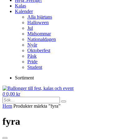
Heja Sverige!
Kalas
Kalender
Alla hjärtans
Halloween
Jul
Midsommar
Nationaldagen
Nyår
Oktoberfest
Påsk
Pride
Student
Sortiment
0
0,00
kr
Hem
Produkter märkta ”fyra”
fyra