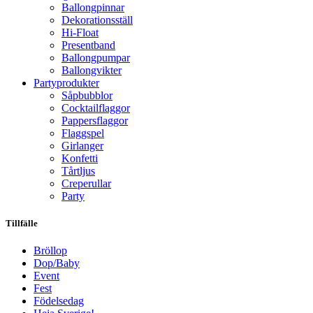
Ballongpinnar
Dekorationsställ
Hi-Float
Presentband
Ballongpumpar
Ballong­vikter
Party­­produkter
Såpbubblor
Cocktail­flaggor
Pappers­flaggor
Flaggspel
Girlanger
Konfetti
Tårtljus
Creperullar
Party
Tillfälle
Bröllop
Dop/Baby
Event
Fest
Födelsedag