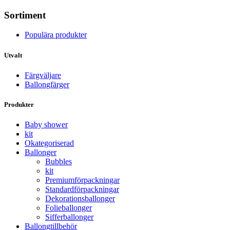
Sortiment
Populära produkter
Utvalt
Färgväljare
Ballongfärger
Produkter
Baby shower
kit
Okategoriserad
Ballonger
Bubbles
kit
Premium­förpackningar
Standard­­förpackningar
Dekorations­ballonger
Folie­­­ballonger
Siffer­­ballonger
Ballong­tillbehör