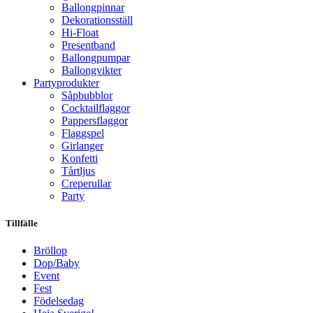
Ballongpinnar
Dekorationsställ
Hi-Float
Presentband
Ballongpumpar
Ballong­vikter
Party­­produkter
Såpbubblor
Cocktail­flaggor
Pappers­flaggor
Flaggspel
Girlanger
Konfetti
Tårtljus
Creperullar
Party
Tillfälle
Bröllop
Dop/Baby
Event
Fest
Födelsedag