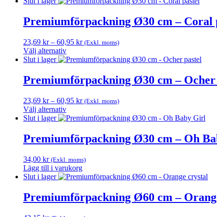
Slut i lager
Premiumförpackning Ø30 cm – Coral p
Prisintervall:
23,69
kr
–
60,95
kr
(Exkl. moms)
23,69 kr
Välj alternativ
Den
till
Slut i lager
här
60,95 kr
produkten
Premiumförpackning Ø30 cm – Ocher 
har
flera
Prisintervall:
23,69
kr
–
60,95
kr
(Exkl. moms)
varianter.
23,69 kr
Välj alternativ
De
Den
till
Slut i lager
olika
här
60,95 kr
alternativen
produkten
Premiumförpackning Ø30 cm – Oh Ba
kan
har
väljas
flera
på
34,00
kr
(Exkl. moms)
varianter.
produktsidan
Lägg till i varukorg
De
Slut i lager
olika
alternativen
Premiumförpackning Ø60 cm – Orange
kan
väljas
på