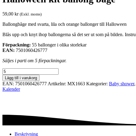
59,00
kr
(Exkl. moms)
Ballongbåge med svarta, lila och orange ballonger till Halloween
Blås upp och knyt ihop ballongerna så det ser ut som på bilden. Instruk
Förpackning:
55 ballonger i olika storlekar
EAN:
7501060426777
Säljes i parti om 5 förpackningar.
Halloween
kit
Lägg till i varukorg
ballong
EAN:
7501060426777
Artikelnr:
MX1663
Kategorier:
Baby shower
båge
Kalender
mängd
Beskrivning