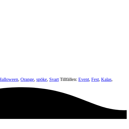
Halloween
,
Orange
,
spöke
,
Svart
Tillfällen:
Event
,
Fest
,
Kalas
,