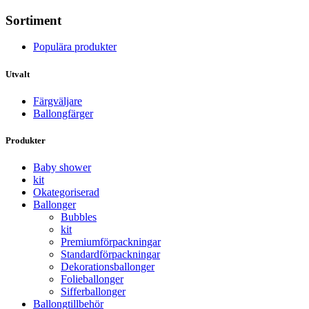
Sortiment
Populära produkter
Utvalt
Färgväljare
Ballongfärger
Produkter
Baby shower
kit
Okategoriserad
Ballonger
Bubbles
kit
Premium­förpackningar
Standard­­förpackningar
Dekorations­ballonger
Folie­­­ballonger
Siffer­­ballonger
Ballong­tillbehör