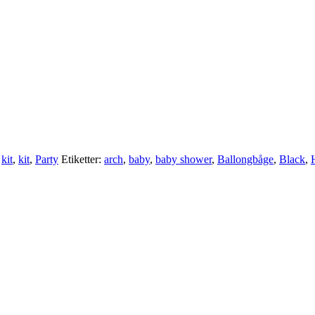
,
kit
,
kit
,
Party
Etiketter:
arch
,
baby
,
baby shower
,
Ballongbåge
,
Black
,