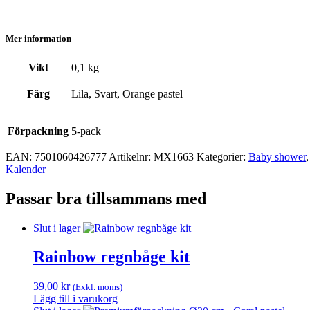
Mer information
Vikt
0,1 kg
Färg
Lila, Svart, Orange pastel
Förpackning
5-pack
EAN:
7501060426777
Artikelnr:
MX1663
Kategorier:
Baby shower
Kalender
Passar bra tillsammans med
Slut i lager
Rainbow regnbåge kit
39,00
kr
(Exkl. moms)
Lägg till i varukorg