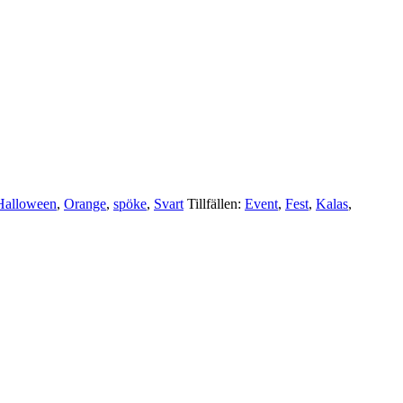
Halloween
,
Orange
,
spöke
,
Svart
Tillfällen:
Event
,
Fest
,
Kalas
,