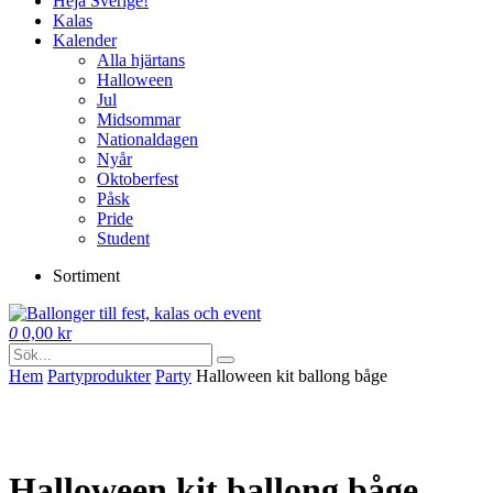
Heja Sverige!
Kalas
Kalender
Alla hjärtans
Halloween
Jul
Midsommar
Nationaldagen
Nyår
Oktoberfest
Påsk
Pride
Student
Sortiment
0
0,00
kr
Hem
Party­­produkter
Party
Halloween kit ballong båge
Halloween kit ballong båge