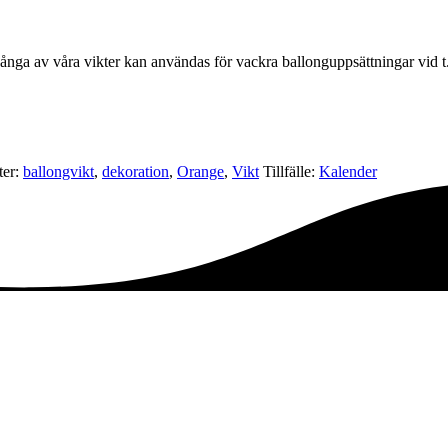
 Många av våra vikter kan användas för vackra ballonguppsättningar vid t
ter:
ballongvikt
,
dekoration
,
Orange
,
Vikt
Tillfälle:
Kalender