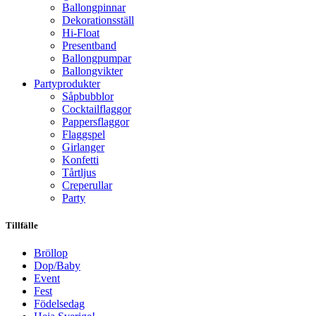
Ballongpinnar
Dekorationsställ
Hi-Float
Presentband
Ballongpumpar
Ballong­vikter
Party­­produkter
Såpbubblor
Cocktail­flaggor
Pappers­flaggor
Flaggspel
Girlanger
Konfetti
Tårtljus
Creperullar
Party
Tillfälle
Bröllop
Dop/Baby
Event
Fest
Födelsedag