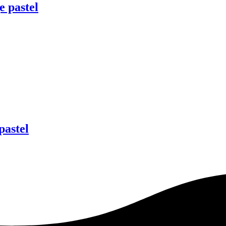
 pastel
astel