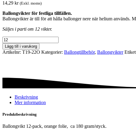
14,29
kr
(Exkl. moms)
Ballongvikter för festliga tillfällen.
Ballongvikter är till för att hålla ballonger nere när helium används.
Säljes i parti om 12 vikter.
Ballongvikt
-
Lägg till i varukorg
Folie
Artikelnr:
T19-22O
Kategorier:
Ballong­tillbehör
,
Ballong­vikter
Etiket
-
Orange
mängd
Beskrivning
Mer information
Produktbeskrivning
Ballongvikt 12-pack, orange folie, ca 180 gram/styck.