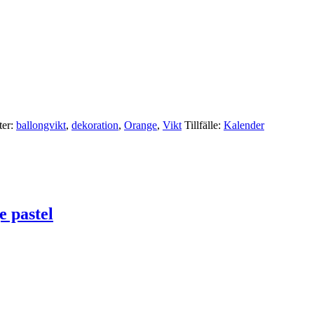
ter:
ballongvikt
,
dekoration
,
Orange
,
Vikt
Tillfälle:
Kalender
 pastel