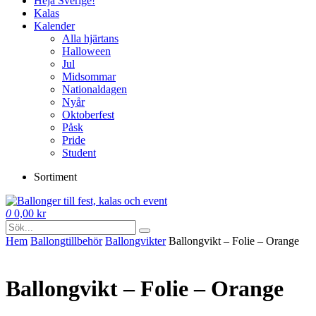
Heja Sverige!
Kalas
Kalender
Alla hjärtans
Halloween
Jul
Midsommar
Nationaldagen
Nyår
Oktoberfest
Påsk
Pride
Student
Sortiment
0
0,00
kr
Hem
Ballong­tillbehör
Ballong­vikter
Ballongvikt – Folie – Orange
Ballongvikt – Folie – Orange