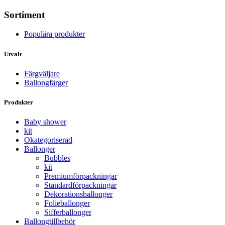
Sortiment
Populära produkter
Utvalt
Färgväljare
Ballongfärger
Produkter
Baby shower
kit
Okategoriserad
Ballonger
Bubbles
kit
Premium­förpackningar
Standard­­förpackningar
Dekorations­ballonger
Folie­­­ballonger
Siffer­­ballonger
Ballong­tillbehör