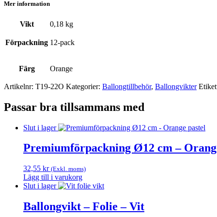
Mer information
Vikt
0,18 kg
Förpackning
12-pack
Färg
Orange
Artikelnr:
T19-22O
Kategorier:
Ballong­tillbehör
,
Ballong­vikter
Etiket
Passar bra tillsammans med
Slut i lager
Premiumförpackning Ø12 cm – Orange
32,55
kr
(Exkl. moms)
Lägg till i varukorg
Slut i lager
Ballongvikt – Folie – Vit