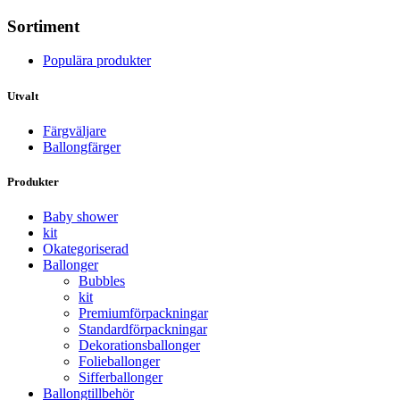
Sortiment
Populära produkter
Utvalt
Färgväljare
Ballongfärger
Produkter
Baby shower
kit
Okategoriserad
Ballonger
Bubbles
kit
Premium­förpackningar
Standard­­förpackningar
Dekorations­ballonger
Folie­­­ballonger
Siffer­­ballonger
Ballong­tillbehör