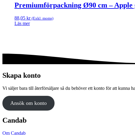
produkten
Premiumförpackning Ø90 cm – Apple g
kan
har
väljas
flera
på
88,05
kr
(Exkl. moms)
varianter.
produktsidan
Läs mer
De
olika
alternativen
kan
väljas
på
produktsidan
Skapa konto
Vi säljer bara till återförsäljare så du behöver ett konto för att kunna h
Ansök om konto
Candab
Om Candab