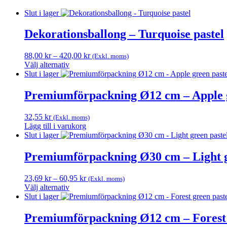
Slut i lager
Dekorationsballong – Turquoise pastel
Prisintervall:
88,00
kr
–
420,00
kr
(Exkl. moms)
88,00 kr
Välj alternativ
Den
till
Slut i lager
här
420,00 kr
produkten
Premiumförpackning Ø12 cm – Apple g
har
flera
32,55
kr
(Exkl. moms)
varianter.
Lägg till i varukorg
De
Slut i lager
olika
alternativen
Premiumförpackning Ø30 cm – Light g
kan
väljas
på
Prisintervall:
23,69
kr
–
60,95
kr
(Exkl. moms)
produktsidan
23,69 kr
Välj alternativ
Den
till
Slut i lager
här
60,95 kr
produkten
Premiumförpackning Ø12 cm – Forest 
har