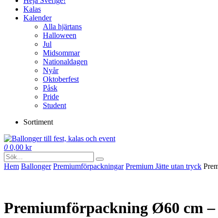
Heja Sverige!
Kalas
Kalender
Alla hjärtans
Halloween
Jul
Midsommar
Nationaldagen
Nyår
Oktoberfest
Påsk
Pride
Student
Sortiment
0
0,00
kr
Hem
Ballonger
Premium­förpackningar
Premium Jätte utan tryck
Prem
Premiumförpackning Ø60 cm – A