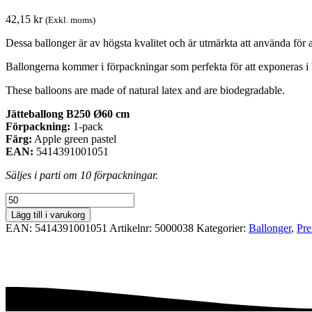
42,15
kr
(Exkl. moms)
Dessa ballonger är av högsta kvalitet och är utmärkta att använda för al
Ballongerna kommer i förpackningar som perfekta för att exponeras i 
These balloons are made of natural latex and are biodegradable.
Jätteballong B250 Ø60 cm
Förpackning:
1-pack
Färg:
Apple green pastel
EAN:
5414391001051
Säljes i parti om 10 förpackningar.
Premiumförpackning
Ø60
Lägg till i varukorg
cm
EAN:
5414391001051
Artikelnr:
5000038
Kategorier:
Ballonger
,
Pre
-
Apple
green
pastel
mängd