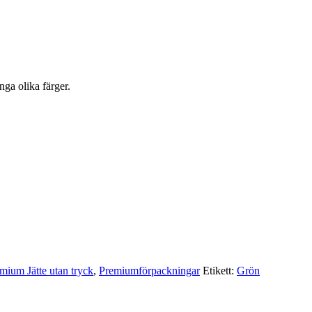
nga olika färger.
mium Jätte utan tryck
,
Premium­förpackningar
Etikett:
Grön