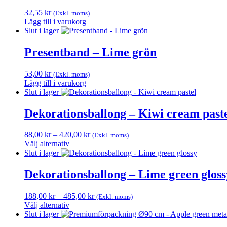
flera
32,55
kr
(Exkl. moms)
varianter.
Lägg till i varukorg
De
Slut i lager
olika
alternativen
Presentband – Lime grön
kan
väljas
på
53,00
kr
(Exkl. moms)
produktsidan
Lägg till i varukorg
Slut i lager
Dekorationsballong – Kiwi cream past
Prisintervall:
88,00
kr
–
420,00
kr
(Exkl. moms)
88,00 kr
Välj alternativ
Den
till
Slut i lager
här
420,00 kr
produkten
Dekorationsballong – Lime green gloss
har
flera
Prisintervall:
188,00
kr
–
485,00
kr
(Exkl. moms)
varianter.
188,00 kr
Välj alternativ
De
Den
till
Slut i lager
olika
här
485,00 kr
alternativen