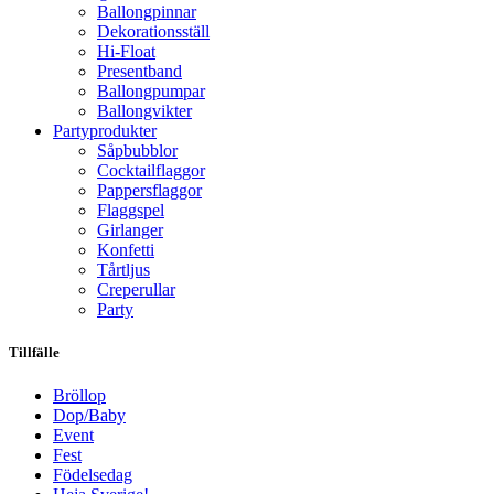
Ballongpinnar
Dekorationsställ
Hi-Float
Presentband
Ballongpumpar
Ballong­vikter
Party­­produkter
Såpbubblor
Cocktail­flaggor
Pappers­flaggor
Flaggspel
Girlanger
Konfetti
Tårtljus
Creperullar
Party
Tillfälle
Bröllop
Dop/Baby
Event
Fest
Födelsedag