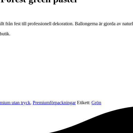
lt från fest till professionell dekoration. Ballongerna är gjorda av natur
butik.
mium utan tryck
,
Premium­förpackningar
Etikett:
Grön