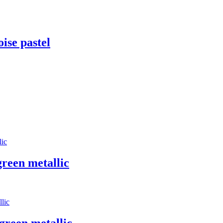
se pastel
reen metallic
reen metallic