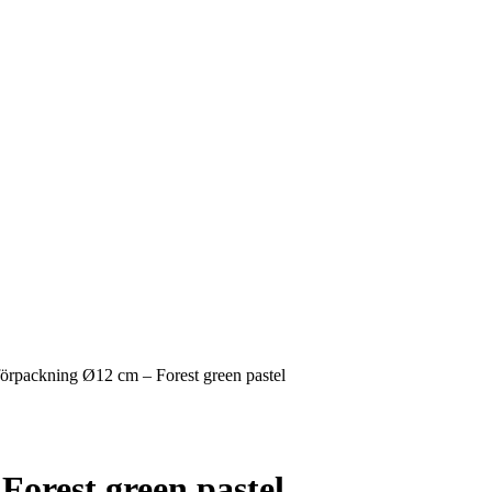
rpackning Ø12 cm – Forest green pastel
orest green pastel