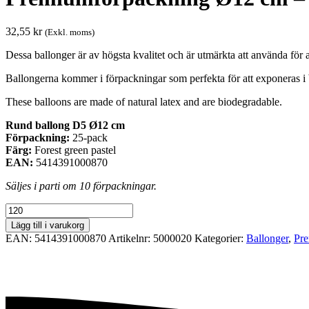
32,55
kr
(Exkl. moms)
Dessa ballonger är av högsta kvalitet och är utmärkta att använda för al
Ballongerna kommer i förpackningar som perfekta för att exponeras i 
These balloons are made of natural latex and are biodegradable.
Rund ballong D5 Ø12 cm
Förpackning:
25-pack
Färg:
Forest green pastel
EAN:
5414391000870
Säljes i parti om 10 förpackningar.
Premiumförpackning
Ø12
Lägg till i varukorg
cm
EAN:
5414391000870
Artikelnr:
5000020
Kategorier:
Ballonger
,
Pre
-
Forest
green
pastel
mängd