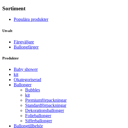
Sortiment
Populära produkter
Utvalt
Färgväljare
Ballongfärger
Produkter
Baby shower
kit
Okategoriserad
Ballonger
Bubbles
kit
Premium­förpackningar
Standard­­förpackningar
Dekorations­ballonger
Folie­­­ballonger
Siffer­­ballonger
Ballong­tillbehör