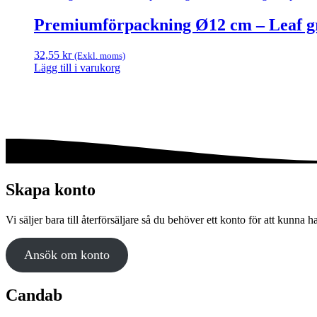
här
420,00 kr
alternativen
produkten
Premiumförpackning Ø12 cm – Leaf gr
kan
har
väljas
flera
på
32,55
kr
(Exkl. moms)
varianter.
produktsidan
Lägg till i varukorg
De
olika
alternativen
kan
väljas
på
produktsidan
Skapa konto
Vi säljer bara till återförsäljare så du behöver ett konto för att kunna h
Ansök om konto
Candab