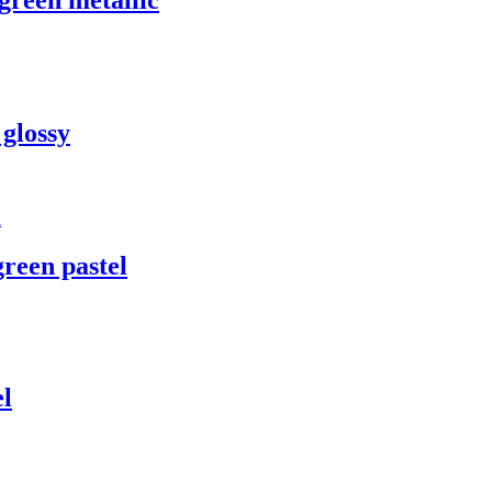
glossy
reen pastel
el