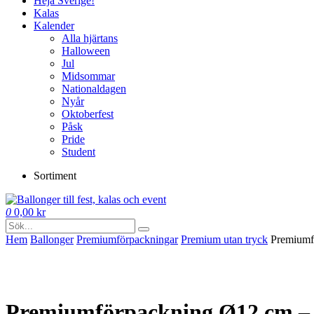
Heja Sverige!
Kalas
Kalender
Alla hjärtans
Halloween
Jul
Midsommar
Nationaldagen
Nyår
Oktoberfest
Påsk
Pride
Student
Sortiment
0
0,00
kr
Hem
Ballonger
Premium­förpackningar
Premium utan tryck
Premiumfö
Premiumförpackning Ø12 cm – F