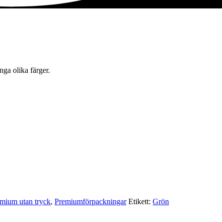
nga olika färger.
mium utan tryck
,
Premium­förpackningar
Etikett:
Grön