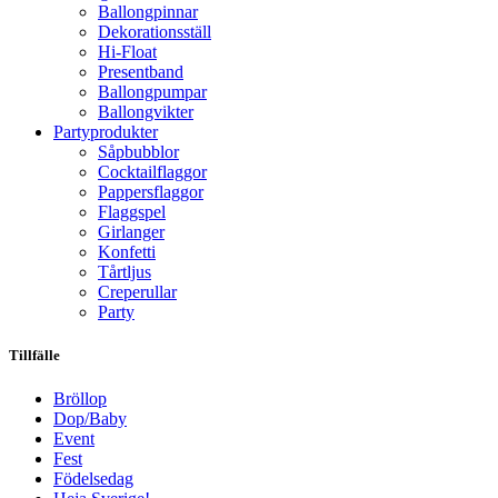
Ballongpinnar
Dekorationsställ
Hi-Float
Presentband
Ballongpumpar
Ballong­vikter
Party­­produkter
Såpbubblor
Cocktail­flaggor
Pappers­flaggor
Flaggspel
Girlanger
Konfetti
Tårtljus
Creperullar
Party
Tillfälle
Bröllop
Dop/Baby
Event
Fest
Födelsedag