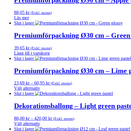
88,05
kr
(Exkl. moms)
Läs mer
Slut i lager
Premiumförpackning Ø30 cm – Green 
39,65
kr
(Exkl. moms)
Lägg till i varukorg
Slut i lager
Premiumförpackning Ø30 cm – Lime g
Prisintervall:
23,69
kr
–
60,95
kr
(Exkl. moms)
23,69 kr
Välj alternativ
Den
till
Slut i lager
här
60,95 kr
produkten
Dekorationsballong – Light green past
har
flera
Prisintervall:
88,00
kr
–
420,00
kr
(Exkl. moms)
varianter.
88,00 kr
Välj alternativ
De
Den
till
Slut i lager
olika