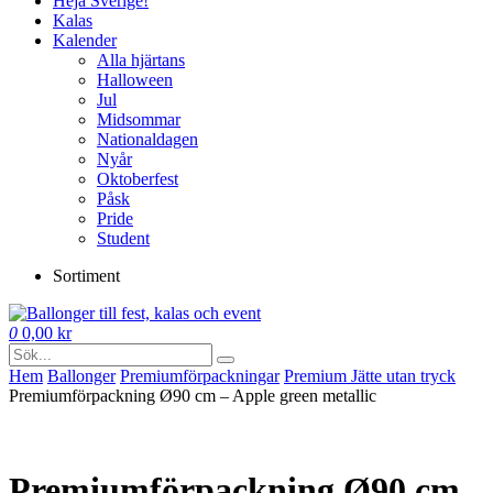
Heja Sverige!
Kalas
Kalender
Alla hjärtans
Halloween
Jul
Midsommar
Nationaldagen
Nyår
Oktoberfest
Påsk
Pride
Student
Sortiment
0
0,00
kr
Hem
Ballonger
Premium­förpackningar
Premium Jätte utan tryck
Premiumförpackning Ø90 cm – Apple green metallic
Premiumförpackning Ø90 cm