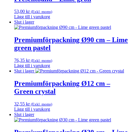
på
produktsidan
53,00
kr
(Exkl. moms)
Lägg till i varukorg
Slut i lager
Premiumförpackning Ø90 cm – Lime
green pastel
76,35
kr
(Exkl. moms)
Lägg till i varukorg
Slut i lager
Premiumförpackning Ø12 cm –
Green crystal
32,55
kr
(Exkl. moms)
Lägg till i varukorg
Slut i lager