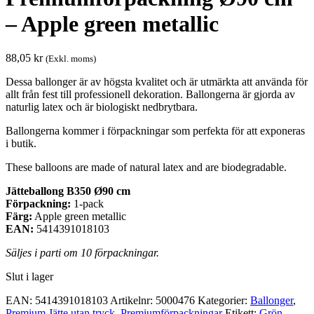
– Apple green metallic
88,05
kr
(Exkl. moms)
Dessa ballonger är av högsta kvalitet och är utmärkta att använda för
allt från fest till professionell dekoration. Ballongerna är gjorda av
naturlig latex och är biologiskt nedbrytbara.
Ballongerna kommer i förpackningar som perfekta för att exponeras
i butik.
These balloons are made of natural latex and are biodegradable.
Jätteballong B350 Ø90 cm
Förpackning:
1-pack
Färg:
Apple green metallic
EAN:
5414391018103
Säljes i parti om 10 förpackningar.
Slut i lager
EAN:
5414391018103
Artikelnr:
5000476
Kategorier:
Ballonger
,
Premium Jätte utan tryck
,
Premium­förpackningar
Etikett:
Grön