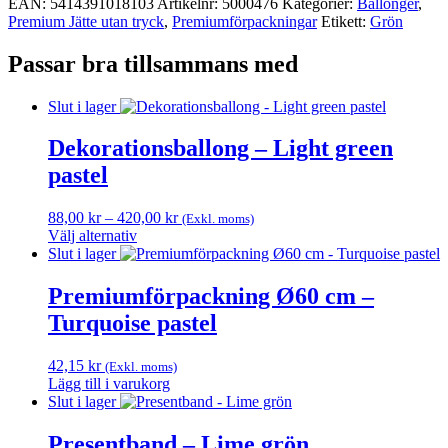
EAN:
5414391018103
Artikelnr:
5000476
Kategorier:
Ballonger
,
Premium Jätte utan tryck
,
Premium­förpackningar
Etikett:
Grön
Passar bra tillsammans med
Slut i lager
Dekorationsballong – Light green
pastel
Prisintervall:
88,00
kr
–
420,00
kr
(Exkl. moms)
88,00 kr
Välj alternativ
Den
till
Slut i lager
här
420,00 kr
produkten
Premiumförpackning Ø60 cm –
har
Turquoise pastel
flera
varianter.
De
42,15
kr
(Exkl. moms)
olika
Lägg till i varukorg
alternativen
Slut i lager
kan
väljas
Presentband – Lime grön