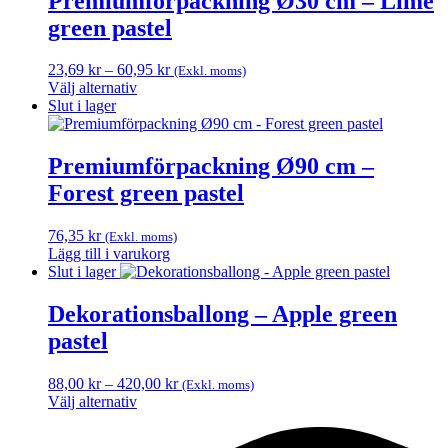
Premiumförpackning Ø30 cm – Lime
green pastel
Prisintervall:
23,69
kr
–
60,95
kr
(Exkl. moms)
23,69 kr
Välj alternativ
Den
till
Slut i lager
här
60,95 kr
produkten
har
Premiumförpackning Ø90 cm –
flera
Forest green pastel
varianter.
De
olika
76,35
kr
(Exkl. moms)
alternativen
Lägg till i varukorg
kan
Slut i lager
väljas
på
Dekorationsballong – Apple green
produktsidan
pastel
Prisintervall:
88,00
kr
–
420,00
kr
(Exkl. moms)
88,00 kr
Välj alternativ
Den
till
här
420,00 kr