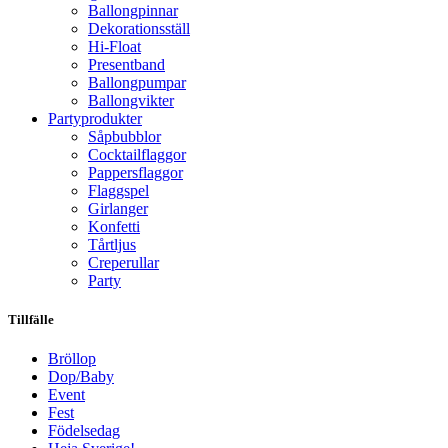
Ballongpinnar
Dekorationsställ
Hi-Float
Presentband
Ballongpumpar
Ballong­vikter
Party­­produkter
Såpbubblor
Cocktail­flaggor
Pappers­flaggor
Flaggspel
Girlanger
Konfetti
Tårtljus
Creperullar
Party
Tillfälle
Bröllop
Dop/Baby
Event
Fest
Födelsedag