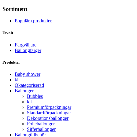
Sortiment
Populära produkter
Utvalt
Färgväljare
Ballongfärger
Produkter
Baby shower
kit
Okategoriserad
Ballonger
Bubbles
kit
Premium­förpackningar
Standard­­förpackningar
Dekorations­ballonger
Folie­­­ballonger
Siffer­­ballonger
Ballong­tillbehör