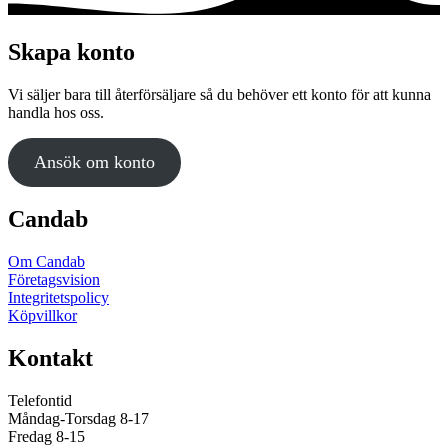
produkten
har
flera
Skapa konto
varianter.
De
Vi säljer bara till återförsäljare så du behöver ett konto för att kunna
olika
handla hos oss.
alternativen
kan
väljas
Ansök om konto
på
produktsidan
Candab
Om Candab
Företagsvision
Integritetspolicy
Köpvillkor
Kontakt
Telefontid
Måndag-Torsdag 8-17
Fredag 8-15