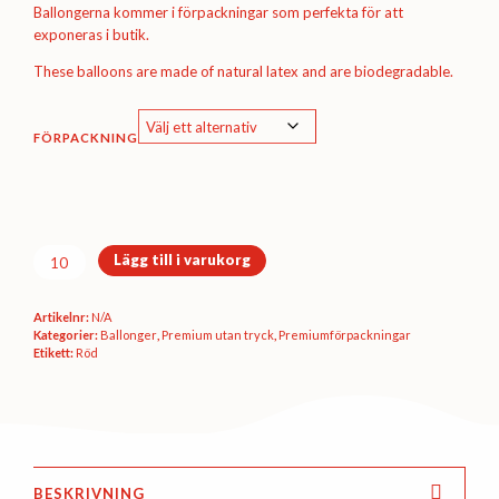
Ballongerna kommer i förpackningar som perfekta för att
exponeras i butik.
These balloons are made of natural latex and are biodegradable.
FÖRPACKNING
Premiumförpackning
Lägg till i varukorg
Ø30
cm
Artikelnr:
N/A
-
Kategorier:
Ballonger
,
Premium utan tryck
,
Premium­förpackningar
Cherry
Etikett:
Röd
red
metallic
mängd
BESKRIVNING