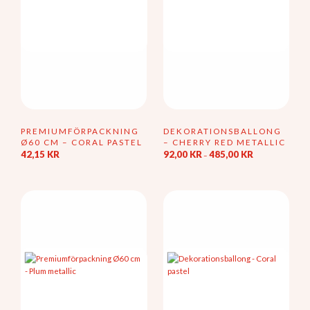
PREMIUMFÖRPACKNING
DEKORATIONSBALLONG
Ø60 CM – CORAL PASTEL
– CHERRY RED METALLIC
Prisintervall:
42,15
KR
92,00
KR
485,00
KR
–
92,00 kr
Den
till
här
485,00 kr
produkten
har
flera
varianter.
De
olika
alternativen
kan
väljas
på