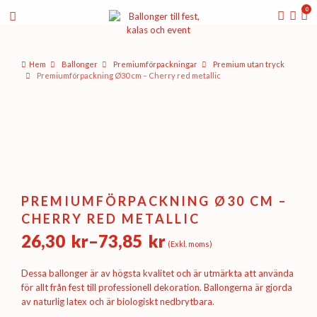
0
Hem
Ballonger
Premium­förpackningar
Premium utan tryck
Premiumförpackning Ø30 cm – Cherry red metallic
PREMIUMFÖRPACKNING Ø30 CM –
CHERRY RED METALLIC
26,30
kr
–
73,85
kr
(Exkl. moms)
Prisintervall:
26,30 kr
Dessa ballonger är av högsta kvalitet och är utmärkta att använda
till
för allt från fest till professionell dekoration. Ballongerna är gjorda
av naturlig latex och är biologiskt nedbrytbara.
73,85 kr