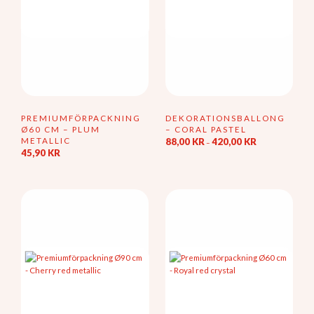
produktsidan
PREMIUMFÖRPACKNING
DEKORATIONSBALLONG
Ø60 CM – PLUM
– CORAL PASTEL
METALLIC
Prisintervall:
88,00
KR
420,00
KR
–
88,00 kr
45,90
KR
Den
till
här
420,00 kr
produkten
har
flera
varianter.
De
olika
alternativen
kan
väljas
på
produktsidan