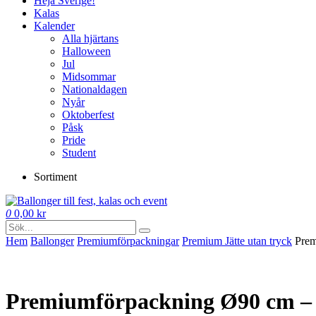
Heja Sverige!
Kalas
Kalender
Alla hjärtans
Halloween
Jul
Midsommar
Nationaldagen
Nyår
Oktoberfest
Påsk
Pride
Student
Sortiment
0
0,00
kr
Hem
Ballonger
Premium­förpackningar
Premium Jätte utan tryck
Prem
Premiumförpackning Ø90 cm – R