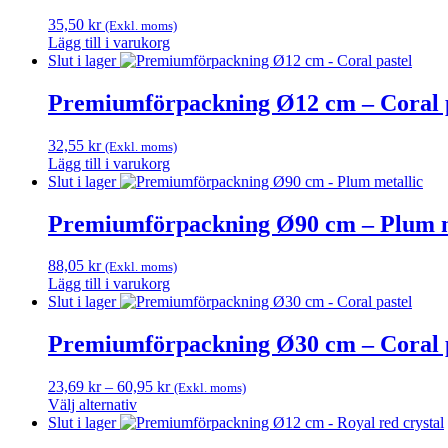
35,50
kr
(Exkl. moms)
Lägg till i varukorg
Slut i lager
Premiumförpackning Ø12 cm – Coral p
32,55
kr
(Exkl. moms)
Lägg till i varukorg
Slut i lager
Premiumförpackning Ø90 cm – Plum m
88,05
kr
(Exkl. moms)
Lägg till i varukorg
Slut i lager
Premiumförpackning Ø30 cm – Coral p
Prisintervall:
23,69
kr
–
60,95
kr
(Exkl. moms)
23,69 kr
Välj alternativ
Den
till
Slut i lager
här
60,95 kr