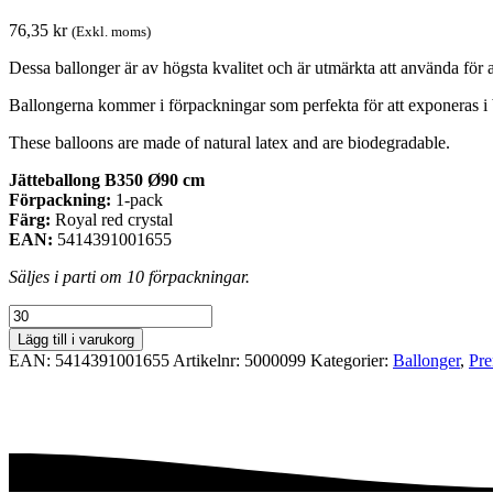
76,35
kr
(Exkl. moms)
Dessa ballonger är av högsta kvalitet och är utmärkta att använda för al
Ballongerna kommer i förpackningar som perfekta för att exponeras i 
These balloons are made of natural latex and are biodegradable.
Jätteballong B350 Ø90 cm
Förpackning:
1-pack
Färg:
Royal red crystal
EAN:
5414391001655
Säljes i parti om 10 förpackningar.
Premiumförpackning
Ø90
Lägg till i varukorg
cm
EAN:
5414391001655
Artikelnr:
5000099
Kategorier:
Ballonger
,
Pre
-
Royal
red
crystal
mängd