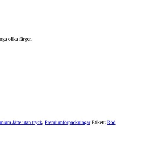
nga olika färger.
mium Jätte utan tryck
,
Premium­förpackningar
Etikett:
Röd