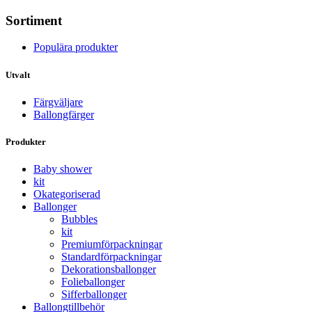
Sortiment
Populära produkter
Utvalt
Färgväljare
Ballongfärger
Produkter
Baby shower
kit
Okategoriserad
Ballonger
Bubbles
kit
Premium­förpackningar
Standard­­förpackningar
Dekorations­ballonger
Folie­­­ballonger
Siffer­­ballonger
Ballong­tillbehör