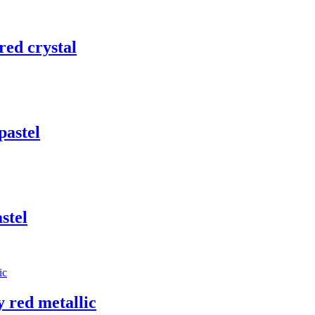
ed crystal
astel
stel
red metallic