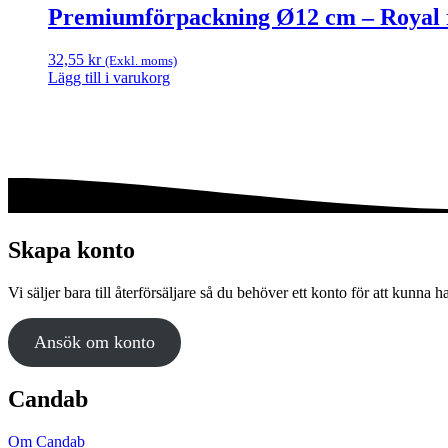
produkten
Premiumförpackning Ø12 cm – Royal r
har
flera
32,55
kr
(Exkl. moms)
varianter.
Lägg till i varukorg
De
olika
alternativen
kan
väljas
på
produktsidan
Skapa konto
Vi säljer bara till återförsäljare så du behöver ett konto för att kunna h
Ansök om konto
Candab
Om Candab