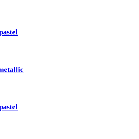
astel
etallic
astel