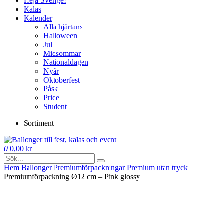
Heja Sverige!
Kalas
Kalender
Alla hjärtans
Halloween
Jul
Midsommar
Nationaldagen
Nyår
Oktoberfest
Påsk
Pride
Student
Sortiment
0
0,00
kr
Hem
Ballonger
Premium­förpackningar
Premium utan tryck
Premiumförpackning Ø12 cm – Pink glossy