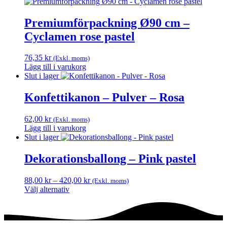
Premiumförpackning Ø90 cm –
Cyclamen rose pastel
76,35
kr
(Exkl. moms)
Lägg till i varukorg
Slut i lager
Konfettikanon – Pulver – Rosa
62,00
kr
(Exkl. moms)
Lägg till i varukorg
Slut i lager
Dekorationsballong – Pink pastel
Prisintervall:
88,00
kr
–
420,00
kr
(Exkl. moms)
88,00 kr
Välj alternativ
Den
till
här
420,00 kr
produkten
har