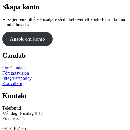
flera
Skapa konto
varianter.
De
Vi säljer bara till återförsäljare så du behöver ett konto för att kunna
olika
handla hos oss.
alternativen
kan
väljas
Ansök om konto
på
produktsidan
Candab
Om Candab
Företagsvision
Integritetspolicy
Köpvillkor
Kontakt
Telefontid
Måndag-Torsdag 8-17
Fredag 8-15
0418-167 75