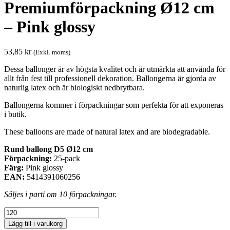
Premiumförpackning Ø12 cm
– Pink glossy
53,85
kr
(Exkl. moms)
Dessa ballonger är av högsta kvalitet och är utmärkta att använda för
allt från fest till professionell dekoration. Ballongerna är gjorda av
naturlig latex och är biologiskt nedbrytbara.
Ballongerna kommer i förpackningar som perfekta för att exponeras
i butik.
These balloons are made of natural latex and are biodegradable.
Rund ballong D5 Ø12 cm
Förpackning:
25-pack
Färg:
Pink glossy
EAN:
5414391060256
Säljes i parti om 10 förpackningar.
Premiumförpackning
Ø12
Lägg till i varukorg
cm