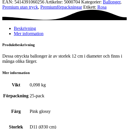
EAN:
5414391060256
Artikelnr:
5000704
Kategorier:
Ballonger
,
-
Premium utan tryck
,
Premium­förpackningar
Etikett:
Rosa
Pink
glossy
mängd
Beskrivning
Mer information
Produktbeskrivning
Dessa otryckta ballonger är av storlek 12 cm i diameter och finns i
många olika färger.
Mer information
Vikt
0,098 kg
Förpackning
25-pack
Färg
Pink glossy
Storlek
D11 (Ø30 cm)