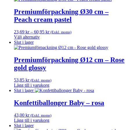
väljas
på
Premiumförpackning Ø30 cm –
produktsidan
Peach cream pastel
Prisintervall:
23,69
kr
–
60,95
kr
(Exkl. moms)
23,69 kr
Välj alternativ
Den
till
Slut i lager
här
60,95 kr
produkten
har
Premiumförpackning Ø12 cm – Rose
flera
gold glossy
varianter.
De
olika
53,85
kr
(Exkl. moms)
alternativen
Lägg till i varukorg
kan
Slut i lager
väljas
på
Konfettiballonger Baby – rosa
produktsidan
43,00
kr
(Exkl. moms)
Lägg till i varukorg
Slut i lager