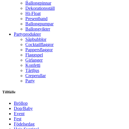
Ballongpinnar
Dekorationsställ
Hi-Float
Presentband
Ballongpumpar
Ballong­vikter
Party­­produkter
Såpbubblor
Cocktail­flaggor
Pappers­flaggor
Flaggspel
Girlanger
Konfetti
Tårtljus
Creperullar
Party
Tillfälle
Bröllop
Dop/Baby
Event
Fest
Födelsedag