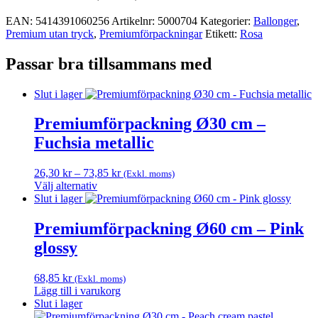
EAN:
5414391060256
Artikelnr:
5000704
Kategorier:
Ballonger
,
Premium utan tryck
,
Premium­förpackningar
Etikett:
Rosa
Passar bra tillsammans med
Slut i lager
Premiumförpackning Ø30 cm –
Fuchsia metallic
Prisintervall:
26,30
kr
–
73,85
kr
(Exkl. moms)
26,30 kr
Välj alternativ
Den
till
Slut i lager
här
73,85 kr
produkten
Premiumförpackning Ø60 cm – Pink
har
glossy
flera
varianter.
De
68,85
kr
(Exkl. moms)
olika
Lägg till i varukorg
alternativen
Slut i lager
kan