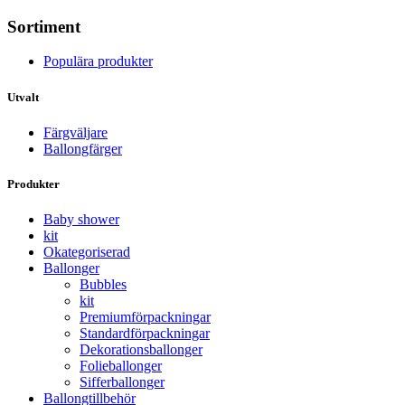
Sortiment
Populära produkter
Utvalt
Färgväljare
Ballongfärger
Produkter
Baby shower
kit
Okategoriserad
Ballonger
Bubbles
kit
Premium­förpackningar
Standard­­förpackningar
Dekorations­ballonger
Folie­­­ballonger
Siffer­­ballonger
Ballong­tillbehör