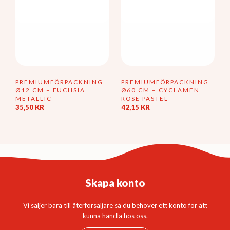
produktsidan
PREMIUMFÖRPACKNING
PREMIUMFÖRPACKNING
Ø12 CM – FUCHSIA
Ø60 CM – CYCLAMEN
METALLIC
ROSE PASTEL
35,50
KR
42,15
KR
Skapa konto
Vi säljer bara till återförsäljare så du behöver ett konto för att
kunna handla hos oss.