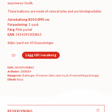
exponeras i butik.
These balloons are made of natural latex and are biodegradable.
Jätteballong B350 Ø90 cm
Förpackning:
1-pack
Färg:
Pink pastel
EAN:
5414391000863
Säljes i parti om 10 förpackningar.
Premiumförpackning
Lägg till i varukorg
Ø90
cm
EAN:
5414391000863
-
Artikelnr:
5000019
Pink
Kategorier:
Ballonger
,
Premium Jätte utan tryck
,
Premium­förpackningar
pastel
Etikett:
Rosa
mängd
BESKRIVNING