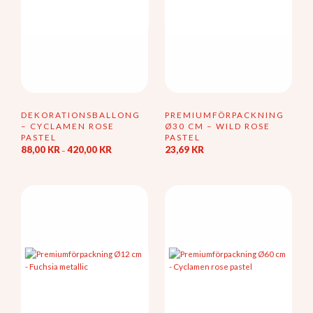
produktsidan
DEKORATIONSBALLONG
PREMIUMFÖRPACKNING
– CYCLAMEN ROSE
Ø30 CM – WILD ROSE
PASTEL
PASTEL
Prisintervall:
88,00
KR
420,00
KR
23,69
KR
–
88,00 kr
Den
till
här
420,00 kr
produkten
har
flera
varianter.
De
olika
alternativen
kan
väljas
på