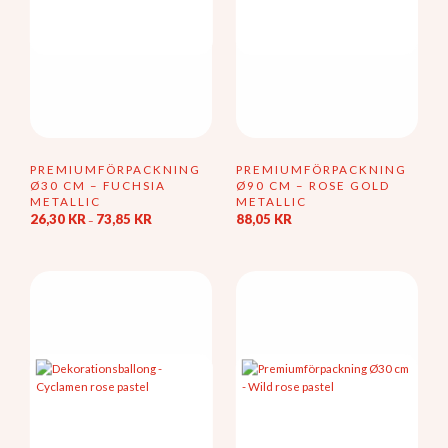
PREMIUMFÖRPACKNING
PREMIUMFÖRPACKNING
Ø30 CM – FUCHSIA
Ø90 CM – ROSE GOLD
METALLIC
METALLIC
Prisintervall:
26,30
KR
73,85
KR
88,05
KR
–
26,30 kr
Den
till
här
73,85 kr
produkten
har
flera
varianter.
De
olika
alternativen
kan
väljas
på