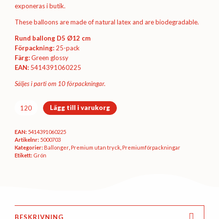
exponeras i butik.
These balloons are made of natural latex and are biodegradable.
Rund ballong D5 Ø12 cm
Förpackning:
25-pack
Färg:
Green glossy
EAN:
5414391060225
Säljes i parti om 10 förpackningar.
Premiumförpackning
Lägg till i varukorg
Ø12
cm
EAN:
5414391060225
-
Artikelnr:
5000703
Green
Kategorier:
Ballonger
,
Premium utan tryck
,
Premium­förpackningar
glossy
Etikett:
Grön
mängd
BESKRIVNING