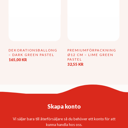
på
produktsidan
DEKORATIONSBALLONG
PREMIUMFÖRPACKNING
– DARK GREEN PASTEL
Ø12 CM – LIME GREEN
PASTEL
165,00
KR
32,55
KR
Den
här
produkten
har
flera
varianter.
De
olika
Skapa konto
alternativen
kan
väljas
Vi säljer bara till återförsäljare så du behöver ett konto för att
på
kunna handla hos oss.
produktsidan