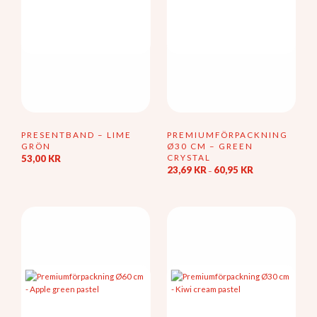
PRESENTBAND – LIME
PREMIUMFÖRPACKNING
GRÖN
Ø30 CM – GREEN
CRYSTAL
53,00
KR
Prisintervall:
23,69
KR
60,95
KR
–
23,69 kr
Den
till
här
60,95 kr
produkten
har
flera
varianter.
De
olika
alternativen
kan
väljas