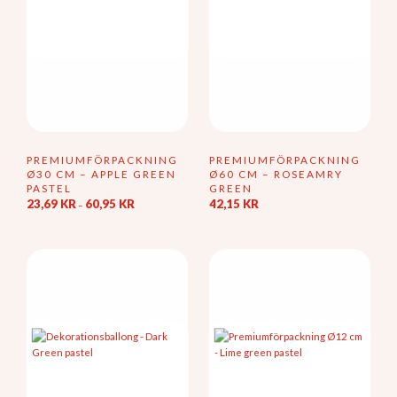
på
produktsidan
PREMIUMFÖRPACKNING
PREMIUMFÖRPACKNING
Ø30 CM – APPLE GREEN
Ø60 CM – ROSEAMRY
PASTEL
GREEN
Prisintervall:
23,69
KR
60,95
KR
42,15
KR
–
23,69 kr
Den
till
här
60,95 kr
produkten
har
flera
varianter.
De
olika
alternativen
kan
väljas