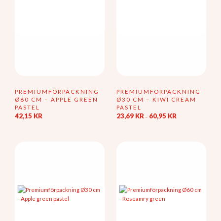
på
produktsidan
PREMIUMFÖRPACKNING
PREMIUMFÖRPACKNING
Ø60 CM – APPLE GREEN
Ø30 CM – KIWI CREAM
PASTEL
PASTEL
Prisintervall:
42,15
KR
23,69
KR
60,95
KR
–
23,69 kr
Den
till
här
60,95 kr
produkten
har
flera
varianter.
De
olika
alternativen
kan
väljas