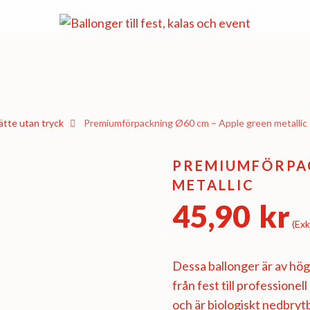
tte utan tryck
Premiumförpackning Ø60 cm – Apple green metallic
PREMIUMFÖRPAC
METALLIC
45,90
kr
(Exk
Dessa ballonger är av högs
från fest till professionel
och är biologiskt nedbryt