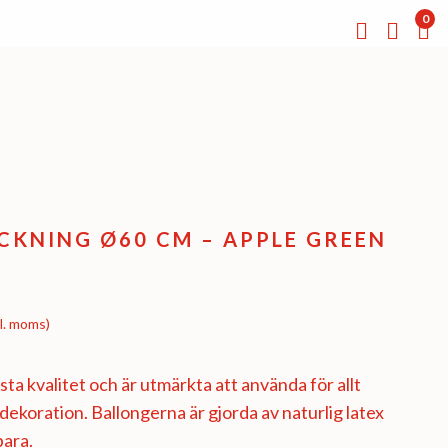
0
KNING Ø60 CM – APPLE GREEN
l. moms)
ta kvalitet och är utmärkta att använda för allt
l dekoration. Ballongerna är gjorda av naturlig latex
bara.