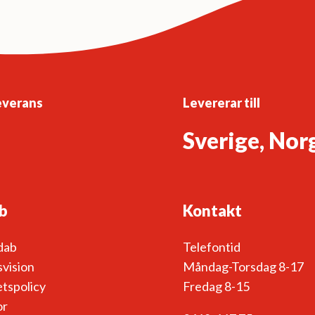
everans
Levererar till
Sverige, Nor
b
Kontakt
dab
Telefontid
vision
Måndag-Torsdag 8-17
etspolicy
Fredag 8-15
or