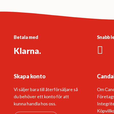
varianter.
De
olika
alternativen
kan
väljas
Betala med
Snabb l
på
Klarna.
produktsidan
Skapa konto
Canda
Vi säljer bara till återförsäljare så
Om Can
du behöver ett konto för att
Företags
kunna handla hos oss.
Integrit
Köpvillk