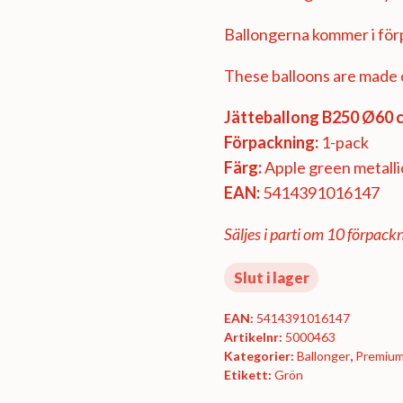
Ballongerna kommer i förp
These balloons are made o
Jätteballong B250 Ø60 
Förpackning:
1-pack
Färg:
Apple green metalli
EAN:
5414391016147
Säljes i parti om 10 förpackn
Slut i lager
EAN:
5414391016147
Artikelnr:
5000463
Kategorier:
Ballonger
,
Premium 
Etikett:
Grön