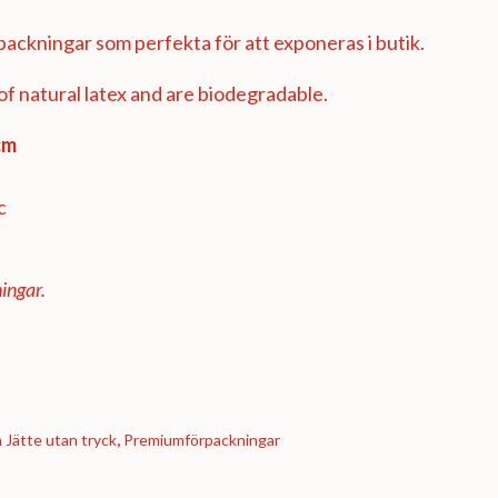
ackningar som perfekta för att exponeras i butik.
f natural latex and are biodegradable.
cm
c
ingar.
Jätte utan tryck
,
Premium­förpackningar