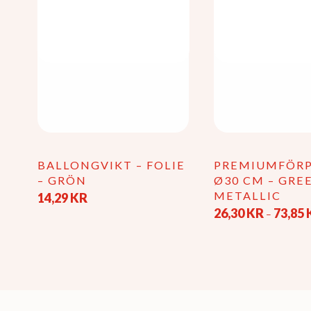
väljas
på
produktsidan
BALLONGVIKT – FOLIE
PREMIUMFÖR
– GRÖN
Ø30 CM – GRE
METALLIC
14,29
KR
26,30
KR
73,85
–
Den
här
produkten
har
flera