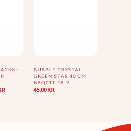
väljas
på
produktsi
PACKNING
BUBBLE CRYSTAL
EN
GREEN STAR 40 CM
BBQ011-18-2
Prisintervall:
KR
45,00
KR
26,30 kr
till
73,85 kr