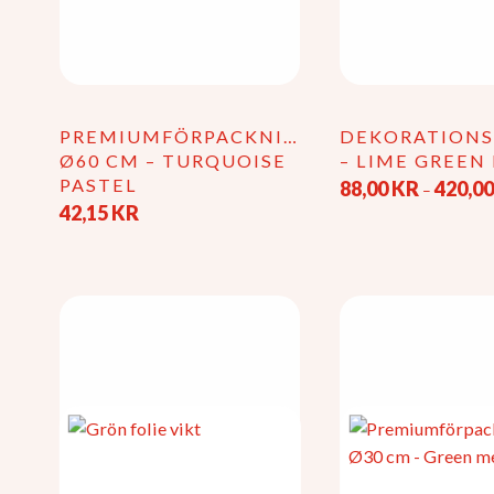
PREMIUMFÖRPACKNING
DEKORATION
Ø60 CM – TURQUOISE
– LIME GREEN
PASTEL
88,00
KR
420,0
–
42,15
KR
Den
här
produkten
har
flera
varianter.
De
olika
alternativen
kan