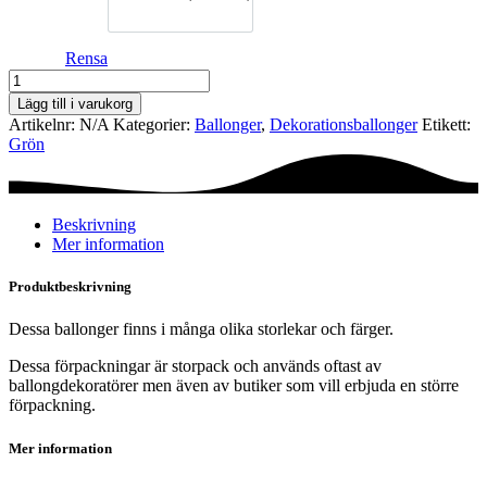
Rensa
Dekorationsballong
-
Lägg till i varukorg
Light
Artikelnr:
N/A
Kategorier:
Ballonger
,
Dekorations­ballonger
Etikett:
green
Grön
pastel
mängd
Beskrivning
Mer information
Produktbeskrivning
Dessa ballonger finns i många olika storlekar och färger.
Dessa förpackningar är storpack och används oftast av
ballongdekoratörer men även av butiker som vill erbjuda en större
förpackning.
Mer information