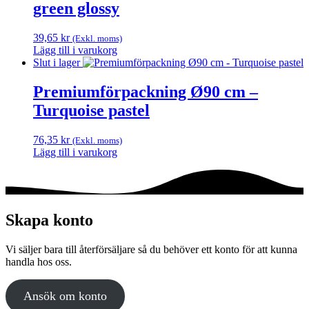
green glossy
varianter.
De
olika
39,65
kr
(Exkl. moms)
alternativen
Lägg till i varukorg
kan
Slut i lager
väljas
på
Premiumförpackning Ø90 cm –
produktsidan
Turquoise pastel
76,35
kr
(Exkl. moms)
Lägg till i varukorg
Skapa konto
Vi säljer bara till återförsäljare så du behöver ett konto för att kunna
handla hos oss.
Ansök om konto