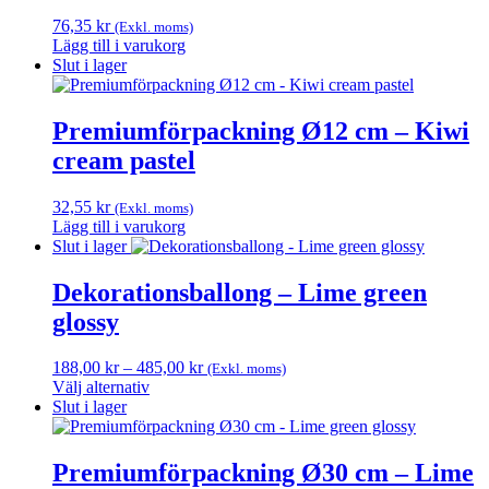
76,35
kr
(Exkl. moms)
Lägg till i varukorg
Slut i lager
Premiumförpackning Ø12 cm – Kiwi
cream pastel
32,55
kr
(Exkl. moms)
Lägg till i varukorg
Slut i lager
Dekorationsballong – Lime green
glossy
Prisintervall:
188,00
kr
–
485,00
kr
(Exkl. moms)
188,00 kr
Välj alternativ
Den
till
Slut i lager
här
485,00 kr
produkten
har
Premiumförpackning Ø30 cm – Lime
flera