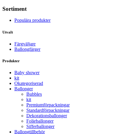
Sortiment
Populära produkter
Utvalt
Färgväljare
Ballongfärger
Produkter
Baby shower
kit
Okategoriserad
Ballonger
Bubbles
kit
Premium­förpackningar
Standard­­förpackningar
Dekorations­ballonger
Folie­­­ballonger
Siffer­­ballonger
Ballong­tillbehör