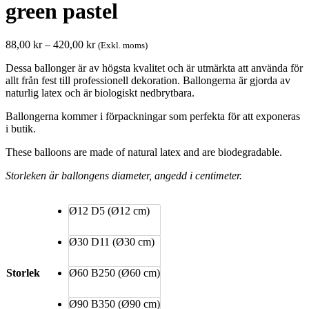
green pastel
Prisintervall:
88,00
kr
–
420,00
kr
(Exkl. moms)
88,00 kr
Dessa ballonger är av högsta kvalitet och är utmärkta att använda för
till
allt från fest till professionell dekoration. Ballongerna är gjorda av
420,00 kr
naturlig latex och är biologiskt nedbrytbara.
Ballongerna kommer i förpackningar som perfekta för att exponeras
i butik.
These balloons are made of natural latex and are biodegradable.
Storleken är ballongens diameter, angedd i centimeter.
Ø12
D5 (Ø12 cm)
Ø30
D11 (Ø30 cm)
Storlek
Ø60
B250 (Ø60 cm)
Ø90
B350 (Ø90 cm)