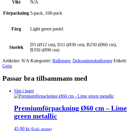
Vikt
N/A
Förpackning
5-pack, 100-pack
Färg
Light green pastel
D5 (Ø12 cm), D11 (Ø30 cm), B250 (Ø60 cm),
Storlek
B350 (Ø90 cm)
Artikelnr:
N/A
Kategorier:
Ballonger
,
Dekorations­ballonger
Etikett:
Grön
Passar bra tillsammans med
Slut i lager
Premiumförpackning Ø60 cm – Lime
green metallic
45,90
kr
(Exkl. moms)