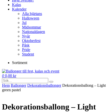
Heja Sverige!
Kalas
Kalender
Alla hjärtans
Halloween
Jul
Midsommar
Nationaldagen
Nyår
Oktoberfest
Påsk
Pride
Student
Sortiment
0
0,00
kr
Hem
Ballonger
Dekorations­ballonger
Dekorationsballong – Light
green pastel
Dekorationsballong – Light