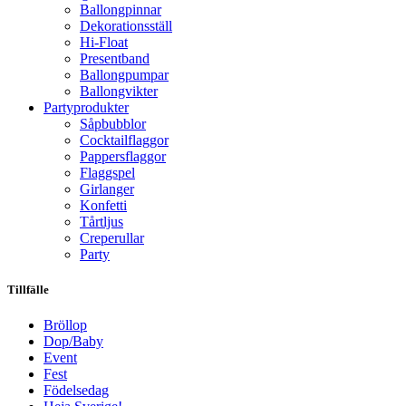
Ballongpinnar
Dekorationsställ
Hi-Float
Presentband
Ballongpumpar
Ballong­vikter
Party­­produkter
Såpbubblor
Cocktail­flaggor
Pappers­flaggor
Flaggspel
Girlanger
Konfetti
Tårtljus
Creperullar
Party
Tillfälle
Bröllop
Dop/Baby
Event
Fest
Födelsedag